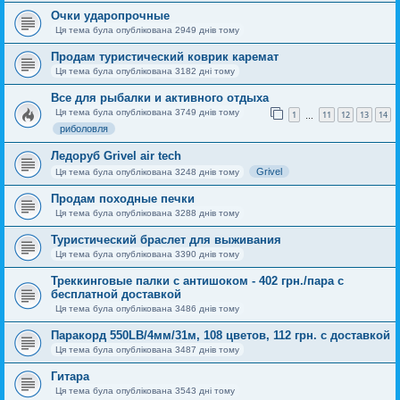
Очки ударопрочные
Ця тема була опублікована 2949 днів тому
Продам туристический коврик каремат
Ця тема була опублікована 3182 дні тому
Все для рыбалки и активного отдыха
Ця тема була опублікована 3749 днів тому
1
11
12
13
14
…
риболовля
Ледоруб Grivel air tech
Grivel
Ця тема була опублікована 3248 днів тому
Продам походные печки
Ця тема була опублікована 3288 днів тому
Туристический браслет для выживания
Ця тема була опублікована 3390 днів тому
Треккинговые палки с антишоком - 402 грн./пара с
бесплатной доставкой
Ця тема була опублікована 3486 днів тому
Паракорд 550LB/4мм/31м, 108 цветов, 112 грн. с доставкой
Ця тема була опублікована 3487 днів тому
Гитара
Ця тема була опублікована 3543 дні тому