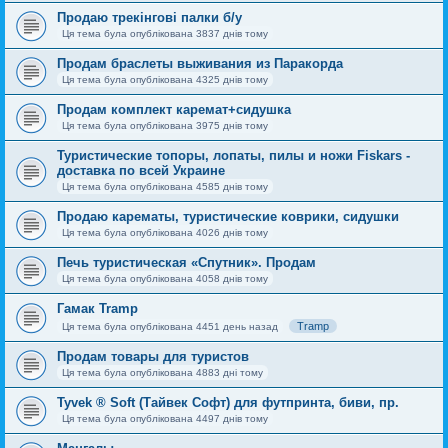
Продаю трекінгові палки б/у
Ця тема була опублікована 3837 днів тому
Продам браслеты выживания из Паракорда
Ця тема була опублікована 4325 днів тому
Продам комплект каремат+сидушка
Ця тема була опублікована 3975 днів тому
Туристические топоры, лопаты, пилы и ножи Fiskars -
доставка по всей Украине
Ця тема була опублікована 4585 днів тому
Продаю карематы, туристические коврики, сидушки
Ця тема була опублікована 4026 днів тому
Печь туристическая «Спутник». Продам
Ця тема була опублікована 4058 днів тому
Гамак Tramp
Tramp
Ця тема була опублікована 4451 день назад
Продам товары для туристов
Ця тема була опублікована 4883 дні тому
Tyvek ® Soft (Тайвек Софт) для футпринта, биви, пр.
Ця тема була опублікована 4497 днів тому