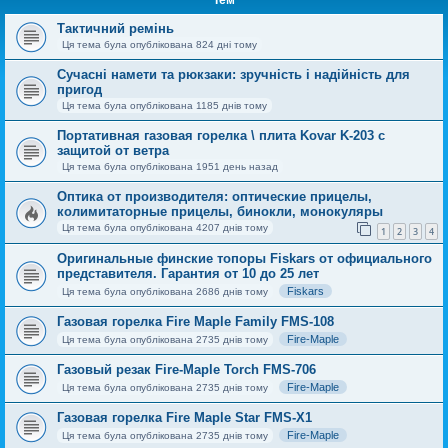
Тем
Тактичний ремінь
Ця тема була опублікована 824 дні тому
Сучасні намети та рюкзаки: зручність і надійність для
пригод
Ця тема була опублікована 1185 днів тому
Портативная газовая горелка \ плита Kovar K-203 с
защитой от ветра
Ця тема була опублікована 1951 день назад
Оптика от производителя: оптические прицелы,
колимитаторные прицелы, бинокли, монокуляры
Ця тема була опублікована 4207 днів тому
1
2
3
4
Оригинальные финские топоры Fiskars от официального
представителя. Гарантия от 10 до 25 лет
Fiskars
Ця тема була опублікована 2686 днів тому
Газовая горелка Fire Maple Family FMS-108
Fire-Maple
Ця тема була опублікована 2735 днів тому
Газовый резак Fire-Maple Torch FMS-706
Fire-Maple
Ця тема була опублікована 2735 днів тому
Газовая горелка Fire Maple Star FMS-X1
Fire-Maple
Ця тема була опублікована 2735 днів тому