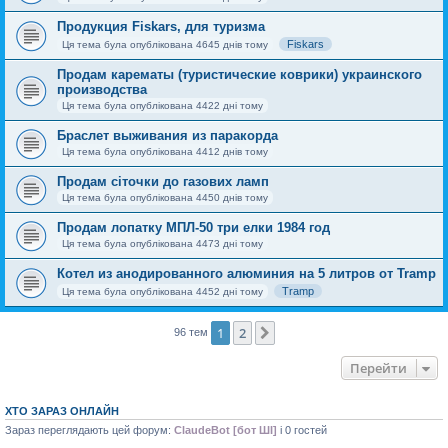
Продукция Fiskars, для туризма
Fiskars
Ця тема була опублікована 4645 днів тому
Продам карематы (туристические коврики) украинского
производства
Ця тема була опублікована 4422 дні тому
Браслет выживания из паракорда
Ця тема була опублікована 4412 днів тому
Продам сіточки до газових ламп
Ця тема була опублікована 4450 днів тому
Продам лопатку МПЛ-50 три елки 1984 год
Ця тема була опублікована 4473 дні тому
Котел из анодированного алюминия на 5 литров от Tramp
Tramp
Ця тема була опублікована 4452 дні тому
1
2
Далі
96 тем
Перейти
ХТО ЗАРАЗ ОНЛАЙН
Зараз переглядають цей форум:
ClaudeBot [бот ШІ]
і 0 гостей