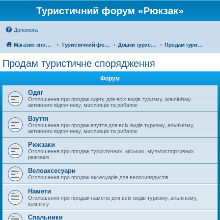
Туристичний форум «Рюкзак»
Допомога
Магазин спорядження
Туристичний форум «Рюкзак»
Дошки туристичних оголошень
Продам туристичне спорядження
Продам туристичне спорядження
Форум
Одяг
Оголошення про продаж одягу для всіх видів туризму, альпінізму
активного відпочинку, мисливців та рибалок
Взуття
Оголошення про продаж взуття для всіх видів туризму, альпінізму,
активного відпочинку, мисливців та рибалок
Рюкзаки
Оголошення про продаж туристичних, міських, мультиспортивних
рюкзаків
Велоаксесуари
Оголошення про продаж аксесуарів для велосипедистів
Намети
Оголошення про продаж наметів для всіх видів туризму, альпінізму,
кемпінгу
Спальники