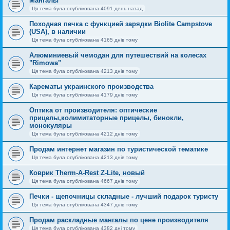
Мангалы
Ця тема була опублікована 4091 день назад
Походная печка с функцией зарядки Biolite Campstove
(USA), в наличии
Ця тема була опублікована 4165 днів тому
Алюминиевый чемодан для путешествий на колесах
"Rimowa"
Ця тема була опублікована 4213 днів тому
Карематы украинского производства
Ця тема була опублікована 4179 днів тому
Оптика от производителя: оптические
прицелы,колимитаторные прицелы, бинокли,
монокуляры
Ця тема була опублікована 4212 днів тому
Продам интернет магазин по туристической тематике
Ця тема була опублікована 4213 днів тому
Коврик Therm-A-Rest Z-Lite, новый
Ця тема була опублікована 4667 днів тому
Печки - щепочницы складные - лучший подарок туристу
Ця тема була опублікована 4347 днів тому
Продам раскладные мангалы по цене производителя
Ця тема була опублікована 4382 дні тому