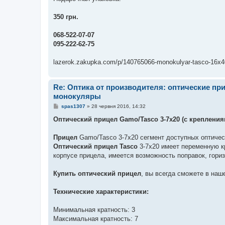
350 грн.
068-522-07-07
095-222-62-75
lazerok.zakupka.com/p/140765066-monokulyar-tasco-16x4
Re: Оптика от производителя: оптические п
монокуляры
П
spas1307
»
28 червня 2016, 14:32
о
в
Оптический прицел Gamo/Tasco 3-7х20 (с крепления
і
д
о
Прицел
Gamo/Tasco 3-7х20 сегмент доступных оптичес
м
Оптический прицел Tasco
3-7х20 имеет переменную кр
л
е
корпусе прицела, имеется возможность поправок, гориз
н
н
я
Купить оптический прицел
, вы всегда сможете в наш
Технические характеристики:
Минимальная кратность: 3
Максимальная кратность: 7