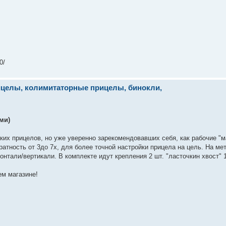
0/
рицелы, колимитаторные прицелы, бинокли,
ми)
ких прицелов, но уже уверенно зарекомендовавших себя, как рабочие "
атность от 3до 7х, для более точной настройки прицела на цель. На м
онтали/вертикали. В комплекте идут крепления 2 шт. "ласточкин хвост" 
ем магазине!