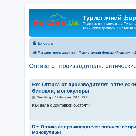
Туристичний фор
Подорожі по всьому світу. Турист
теми, обмін досвідом. Огляди та
Допомога
Магазин спорядження
Туристичний форум «Рюкзак»
Оптика от производителя: оптически
Re: Оптика от производителя: оптичес
бинокли, монокуляры
П
Sandking
»
31 березня 2016, 13:04
о
в
Как дела с доставкой обстоят?
і
д
о
м
л
Re: Оптика от производителя: оптические п
е
н
монокуляры
н