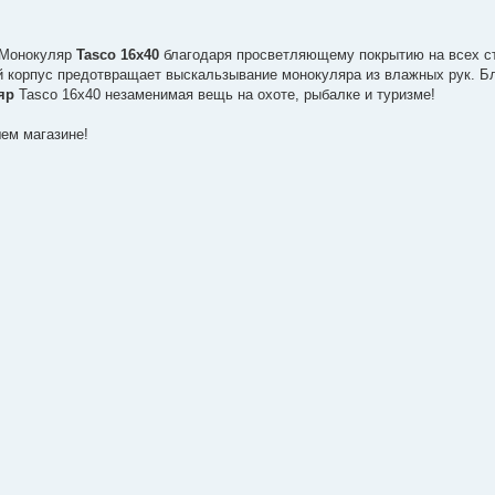
. Монокуляр
Tasco 16x40
благодаря просветляющему покрытию на всех с
ый корпус предотвращает выскальзывание монокуляра из влажных рук. Б
яр
Tasco 16x40 незаменимая вещь на охоте, рыбалке и туризме!
шем магазине!