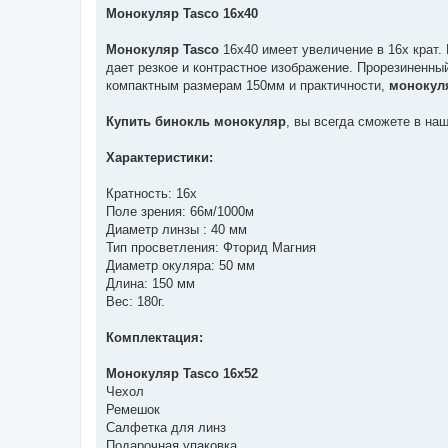
в
Монокуляр Tasco 16x40
і
д
о
Монокуляр Tasco
16x40 имеет увеличение в 16х крат
м
дает резкое и контрастное изображение. Прорезиненн
л
е
компактным размерам 150мм и практичности,
монокул
н
н
я
Купить бинокль монокуляр
, вы всегда сможете в на
Характеристики:
Кратность: 16х
Поле зрения: 66м/1000м
Диаметр линзы : 40 мм
Тип просветления: Фторид Магния
Диаметр окуляра: 50 мм
Длина: 150 мм
Вес: 180г.
Комплектация:
Монокуляр Tasco 16x52
Чехол
Ремешок
Салфетка для линз
Подарочная упаковка.