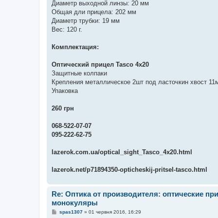
Диаметр выходной линзы: 20 мм
Общая дли прицела: 202 мм
Диаметр трубки: 19 мм
Вес: 120 г.
Комплектация:
Оптический прицел Tasco 4х20
Защитные колпаки
Крепления металлическое 2шт под ласточкин хвост 11
Упаковка
260 грн
068-522-07-07
095-222-62-75
lazerok.com.ua/optical_sight_Tasco_4x20.html
lazerok.net/p71894350-opticheskij-pritsel-tasco.html
Re: Оптика от производителя: оптические п
монокуляры
П
spas1307
»
01 червня 2016, 16:29
о