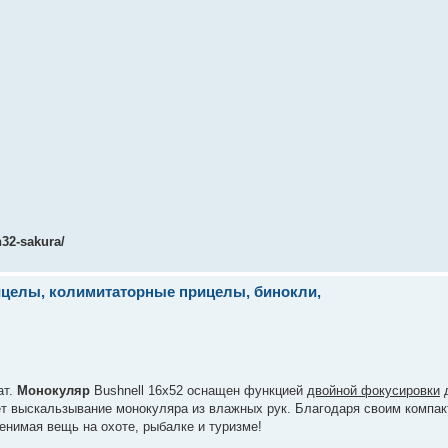
32-sakura/
рицелы, колимитаторные прицелы, бинокли,
ат.
Монокуляр
Bushnell 16x52 оснащен функцией
двойной фокусировки
д
ет выскальзывание монокуляра из влажных рук. Благодаря своим компа
енимая вещь на охоте, рыбалке и туризме!