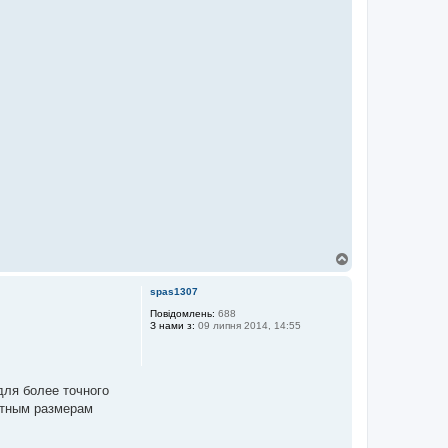
Д
о
г
spas1307
о
р
Повідомлень:
688
З нами з:
09 липня 2014, 14:55
и
ля более точного
ктным размерам