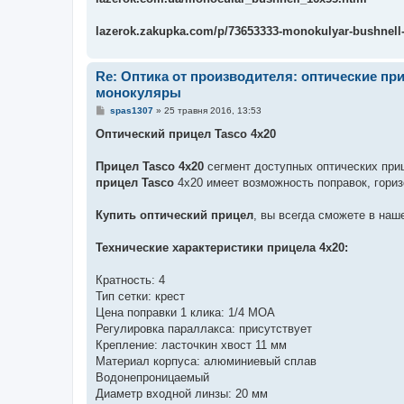
lazerok.zakupka.com/p/73653333-monokulyar-bushnell-
Re: Оптика от производителя: оптические п
монокуляры
П
spas1307
»
25 травня 2016, 13:53
о
в
Оптический прицел Tasco 4х20
і
д
о
Прицел Tasco 4х20
сегмент доступных оптических при
м
прицел Tasco
4х20 имеет возможность поправок, гори
л
е
н
Купить оптический прицел
, вы всегда сможете в наш
н
я
Технические характеристики прицела 4х20:
Кратность: 4
Тип сетки: крест
Цена поправки 1 клика: 1/4 MOA
Регулировка параллакса: присутствует
Крепление: ласточкин хвост 11 мм
Материал корпуса: алюминиевый сплав
Водонепроницаемый
Диаметр входной линзы: 20 мм