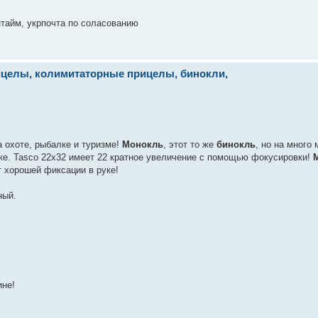
нтайм, укрпочта по соласованию
рицелы, колимитаторные прицелы, бинокли,
 охоте, рыбалке и туризме!
Монокль
, этот то же
бинокль
, но на много
ке. Tasco 22х32 имеет 22 кратное увеличение с помощью фокусировки!
т хорошей фиксации в руке!
ный.
ине!