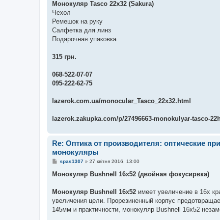
Монокуляр Tasco 22х32 (Sakura)
Чехол
Ремешок на руку
Салфетка для линз
Подарочная упаковка.
315 грн.
068-522-07-07
095-222-62-75
lazerok.com.ua/monocular_Tasco_22x32.html
lazerok.zakupka.com/p/27496663-monokulyar-tasco-22h
Re: Оптика от производителя: оптические п
монокуляры
П
spas1307
»
27 квітня 2016, 13:00
о
в
Монокуляр Bushnell 16x52 (двойная фокусирвка)
і
д
о
Монокуляр Bushnell 16x52
имеет увеличение в 16х кр
м
увеличения цели. Прорезиненный корпус предотвраща
л
е
145мм и практичности, монокуляр Bushnell 16x52 незам
н
н