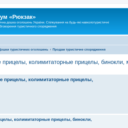
ум «Рюкзак»
ична дошка оголошень України. Спілкування на будь-які навколотуристичні
 обговорення туристичного спорядження
Дошки туристичних оголошень
Продам туристичне спорядження
е прицелы, колимитаторные прицелы, бинокли,
кие прицелы, колимитаторные прицелы,
рицелы, колимитаторные прицелы, бинокли,