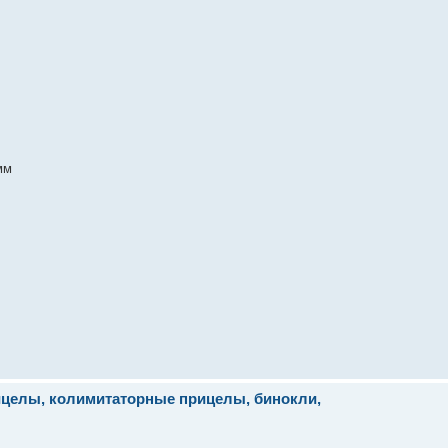
мм
рицелы, колимитаторные прицелы, бинокли,