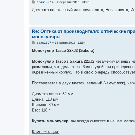
я
П
spas1307
»
31 березня 2016, 13:06
о
в
Доставка наложенный или предоплата, Новая почта, И
і
д
о
м
л
Re: Оптика от производителя: оптические п
е
н
монокуляры
н
я
П
spas1307
»
13 квітня 2016, 12:54
о
в
Монокуляр Tasco 22х32 (Sakura)
і
д
о
Монокуляр Tasco / Sakura 22х32
незаменимая вещь на
м
размерами, что делает его более удобным при перенос
л
е
обрезиненный корпус, что в свою очередь способствуе
н
н
я
Поставляется в двух цветах: зеленый (камуфляж), чер
Диаметр линзы: 32 мм.
Длина: 110 мм.
Ширина: 39 мм.
Вес: 118 г.
Купить монокуляр
, вы всегда сможете в нашем магаз
Комплектация: