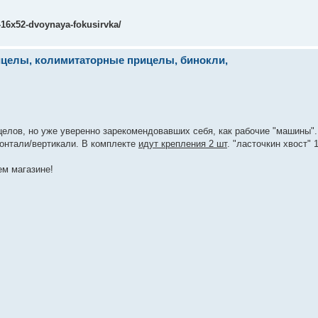
16x52-dvoynaya-fokusirvka/
рицелы, колимитаторные прицелы, бинокли,
целов, но уже уверенно зарекомендовавших себя, как рабочие "машины"
зонтали/вертикали. В комплекте
идут крепления 2 шт
. "ласточкин хвост" 
ем магазине!