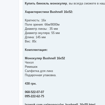
я
Купить бинокль монокуляр
, вы всегда сможете в на
Характеристики Bushnell 16x52:
Кратность: 16х
Поле зрения: 66м/8000м
Диаметр линзы : 35 мм
Диаметр окуляра: 55 мм
Длина: 145 мм
Вес: 85г.
Комплектация:
Монокуляр Bushnell 16x52
Чехол
Ремешок
Салфетка для линз
Подарочная упаковка.
430 грн.
068-522-07-07
095-222-62-75
lazerok.com.ua/monocular_bushnell_16x55.html