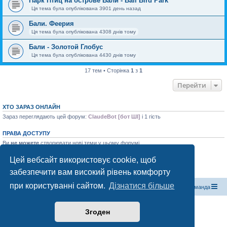
Парк Птиц на острове Бали - Bali Bird Park
Ця тема була опублікована 3901 день назад
Бали. Феерия
Ця тема була опублікована 4308 днів тому
Бали - Золотой Глобус
Ця тема була опублікована 4430 днів тому
17 тем • Сторінка
1
з
1
Перейти
ХТО ЗАРАЗ ОНЛАЙН
Зараз переглядають цей форум:
ClaudeBot [бот ШІ]
і 1 гість
ПРАВА ДОСТУПУ
Ви
не можете
створювати нові теми у цьому форумі
Ви
не можете
відповідати на теми у цьому форумі
Ви
не можете
редагувати ваші повідомлення у цьому форумі
Цей вебсайт використовує cookie, щоб
Ви
не можете
видаляти ваші повідомлення у цьому форумі
забезпечити вам високий рівень комфорту
Ви
не можете
додавати файли у цьому форумі
при користуванні сайтом.
Дізнатися більше
Магазин спорядження
Туристичний форум «Рюкзак»
Команда
Працює на phpBB® Forum Software © phpBB Limited
Згоден
Конфіденційність
|
Умови