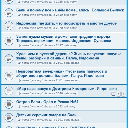
Ця тема була опублікована 1928 днів тому
Бали и почему все на нём помешались. Большой Выпуск
Ця тема була опублікована 2410 днів тому
Индонезия: где жить, что посмотреть и многое другое
Ця тема була опублікована 2370 днів тому
Зачем нужна мумия в доме: шок-традиции народа
Тораджа, церемония манене. Индонезия, Сулавеси
Ця тема була опублікована 2497 днів тому
Хуже, чем в русской деревне? Жизнь папуасов: покупка
жены, разборки и свиньи. Папуа, Индонезия
Ця тема була опублікована 2501 день назад
Первобытная вечеринка - Фестиваль папуасов и
аборигенов долины Балием. Папуа, Индонезия
Ця тема була опублікована 2501 день назад
«Мир наизнанку» с Дмитрием Комаровым. Индонезия
Ця тема була опублікована 3546 днів тому
1
2
Остров Бали - Орёл и Решка №64
Ця тема була опублікована 3642 дні тому
Детские серфинг лагеря на Бали
Ця тема була опублікована 3691 день назад