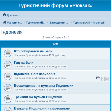
Туристичний форум «Рюкзак»
Допомога
Магазин спорядження
Туристичний форум «Рюкзак»
Закордонний туризм
Туризм в Азії
Індонезія
Індонезія
17 тем • Сторінка
1
з
1
Тем
Кто собирается на Бали
Ця тема була опублікована 4522 дні тому
Гид на Бали
Ця тема була опублікована 2028 днів тому
Індонезія. Світ навиворіт
Ця тема була опублікована 1257 днів тому
1
2
Восхождение на вулканы Индонезии
Ця тема була опублікована 1906 днів тому
Треккинг на вулкан Ринджани
Ця тема була опублікована 1928 днів тому
Вулканы Индонезии на мотоцикле