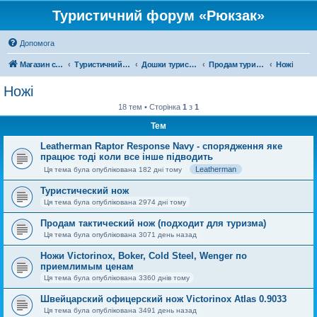
Туристичний форум «Рюкзак»
Допомога
Магазин спорядження
Туристичний форум «Рюкзак»
Дошки туристичних оголошень
Продам туристичне спорядження
Ножі
Ножі
18 тем • Сторінка
1
з
1
Тем
Leatherman Raptor Response Navy - спорядження яке
працює тоді коли все інше підводить
Leatherman
Ця тема була опублікована 182 дні тому
Туристический нож
Ця тема була опублікована 2974 дні тому
Продам тактический нож (подходит для туризма)
Ця тема була опублікована 3071 день назад
Ножи Victorinox, Boker, Cold Steel, Wenger по
приемлимым ценам
Ця тема була опублікована 3360 днів тому
Швейцарский офицерский нож Victorinox Atlas 0.9033
Ця тема була опублікована 3491 день назад