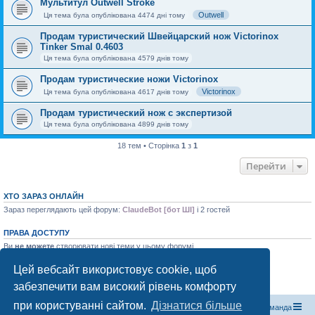
Мультитул Outwell Stroke
Outwell
Ця тема була опублікована 4474 дні тому
Продам туристический Швейцарский нож Victorinox
Tinker Smal 0.4603
Ця тема була опублікована 4579 днів тому
Продам туристические ножи Victorinox
Victorinox
Ця тема була опублікована 4617 днів тому
Продам туристический нож с экспертизой
Ця тема була опублікована 4899 днів тому
18 тем • Сторінка
1
з
1
Перейти
ХТО ЗАРАЗ ОНЛАЙН
Зараз переглядають цей форум:
ClaudeBot [бот ШІ]
і 2 гостей
ПРАВА ДОСТУПУ
Ви
не можете
створювати нові теми у цьому форумі
Ви
не можете
відповідати на теми у цьому форумі
Ви
не можете
редагувати ваші повідомлення у цьому форумі
Цей вебсайт використовує cookie, щоб
Ви
не можете
видаляти ваші повідомлення у цьому форумі
забезпечити вам високий рівень комфорту
Ви
не можете
додавати файли у цьому форумі
при користуванні сайтом.
Дізнатися більше
Магазин спорядження
Туристичний форум «Рюкзак»
Команда