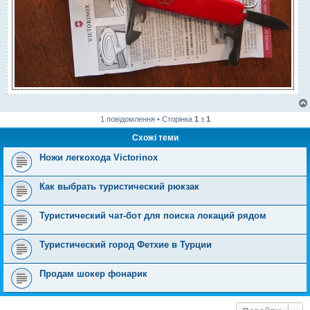
1 повідомлення • Сторінка
1
з
1
Схожі теми
Ножи легкохода Victorinox
Как выбрать туристический рюкзак
Туристический чат-бот для поиска локаций рядом
Туристический город Фетхие в Турции
Продам шокер фонарик