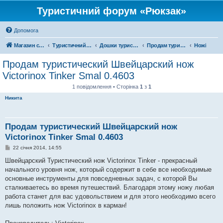
Туристичний форум «Рюкзак»
Допомога
Магазин спорядження
Туристичний форум «Рюкзак»
Дошки туристичних оголошень
Продам туристичне спорядження
Ножі
Продам туристический Швейцарский нож
Victorinox Tinker Smal 0.4603
1 повідомлення • Сторінка
1
з
1
Никита
Продам туристический Швейцарский нож
Victorinox Tinker Smal 0.4603
П
22 січня 2014, 14:55
о
в
Швейцарский Туристический нож Victorinox Tinker - прекрасный
і
начального уровня нож, который содержит в себе все необходимые
д
о
основные инструменты для повседневных задач, с которой Вы
м
сталкиваетесь во время путешествий. Благодаря этому ножу любая
л
е
работа станет для вас удовольствием и для этого необходимо всего
н
лишь положить нож Victorinox в карман!
н
я