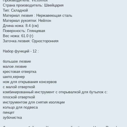
Производитель: Victorinox
Страна производитель: Швейцария
Тип: Складной
Материал лезвия : Нержавеющая сталь
Материал рукоятки: Нейлон
Длина ножа: 8.4 (см)
Поверхность: Глянцевая
Вес ножа: 61.0 (г)
Заточка лезвия: Односторонняя
Набор функций - 12 :
большое лезвие
малое лезвие
крестовая отвертка
шило,кернер
нож для открывания консервов
с малой отверткой
комбинированный инструмент с открывалкой для бутылок с:
плоской отверткой
инструментом для снятия изоляции
кольцо для подвеса
пинцет
зубочистка