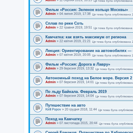
Ця тема була опублікована
Фильм «Россия: Зеленое кольцо Москвы»
Admin
»
04 липня 2019, 17:38
Ця тема була опублікована 
Сплав по реке Соть
Admin
»
22 травня 2019, 19:51
Ця тема була опублікована
Камчатка: как взять максимум от региона
Admin
»
22 квітня 2019, 21:21
Ця тема була опублікована 
Лекция: Ориентирование на автомобилях — 
Admin
»
07 квітня 2019, 20:05
Ця тема була опублікована 
Фильм «Россия: Дорога в Лавру»
Admin
»
29 березня 2019, 13:32
Ця тема була опублікован
Автономный поход на Белое море. Версия 2
Admin
»
07 березня 2019, 14:01
Ця тема була опублікован
По льду Байкала. Февраль 2019
Admin
»
07 березня 2019, 14:04
Ця тема була опублікован
Путешествие на авто
Kirill Popov
»
20 грудня 2018, 11:44
Ця тема була опубліков
Поход на Камчатку
Admin
»
07 листопада 2015, 20:44
Ця тема була опубліков
Сергей Ермаков. Путешествие по Хабаровско