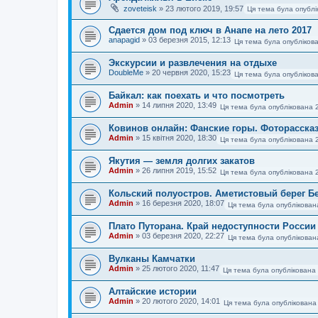
zoveteisk
»
23 лютого 2019, 19:57
Ця тема була опублі
Сдается дом под ключ в Анапе на лето 2017
anapagid
»
03 березня 2015, 12:13
Ця тема була опубліков
Экскурсии и развлечения на отдыхе
DoubleMe
»
20 червня 2020, 15:23
Ця тема була опубліков
Байкал: как поехать и что посмотреть
Admin
»
14 липня 2020, 13:49
Ця тема була опублікована 
Ковинов онлайн: Фанские горы. Фоторасска
Admin
»
15 квітня 2020, 18:30
Ця тема була опублікована 
Якутия — земля долгих закатов
Admin
»
26 липня 2019, 15:52
Ця тема була опублікована 
Кольский полуостров. Аметистовый берег Б
Admin
»
16 березня 2020, 18:07
Ця тема була опублікован
Плато Путорана. Край недоступности России
Admin
»
03 березня 2020, 22:27
Ця тема була опублікован
Вулканы Камчатки
Admin
»
25 лютого 2020, 11:47
Ця тема була опублікована 
Алтайские истории
Admin
»
20 лютого 2020, 14:01
Ця тема була опублікована