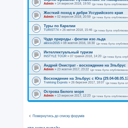
Admin
»
14 вересня 2018, 19:50
Ця тема була опублікован
Жесткий поход в дебри Уссурийского края
Admin
»
02 вересня 2018, 20:59
Ця тема була опублікован
Туры по Карелии
TURIST7X
»
26 квітня 2018, 15:46
Ця тема була опублікова
Чудо природы - фонтан изо льда
alexxx2015
»
08 жовтня 2016, 16:30
Ця тема була опубліко
Интеллектуальный туризм
INSTYLE TOUR
»
07 травня 2018, 14:20
Ця тема була опуб
Андрей Онистрат - восхождение на Эльбрус
Admin
»
23 жовтня 2017, 23:22
Ця тема була опублікована
Восхождение на Эльбрус с Юга (29.04-08.05.1
Trekking Exprets
»
26 березня 2017, 18:07
Ця тема була оп
Острова Белого моря
Admin
»
13 вересня 2017, 12:23
Ця тема була опублікова
Повернутись до списку форумів