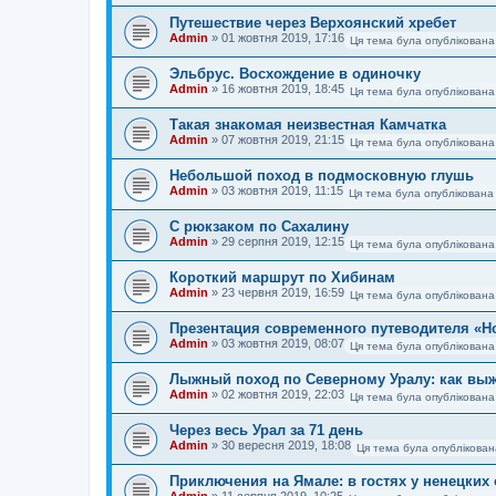
Путешествие через Верхоянский хребет
Admin
»
01 жовтня 2019, 17:16
Ця тема була опублікована
Эльбрус. Восхождение в одиночку
Admin
»
16 жовтня 2019, 18:45
Ця тема була опублікована
Такая знакомая неизвестная Камчатка
Admin
»
07 жовтня 2019, 21:15
Ця тема була опублікована
Небольшой поход в подмосковную глушь
Admin
»
03 жовтня 2019, 11:15
Ця тема була опублікована
С рюкзаком по Сахалину
Admin
»
29 серпня 2019, 12:15
Ця тема була опублікована
Короткий маршрут по Хибинам
Admin
»
23 червня 2019, 16:59
Ця тема була опублікована
Презентация современного путеводителя «Н
Admin
»
03 жовтня 2019, 08:07
Ця тема була опублікована
Лыжный поход по Северному Уралу: как выж
Admin
»
02 жовтня 2019, 22:03
Ця тема була опублікована
Через весь Урал за 71 день
Admin
»
30 вересня 2019, 18:08
Ця тема була опублікован
Приключения на Ямале: в гостях у ненецких
Admin
»
11 серпня 2019, 10:25