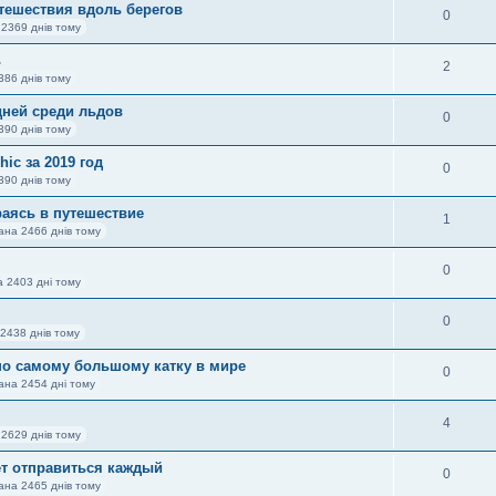
путешествия вдоль берегов
0
 2369 днів тому
ь
2
386 днів тому
дней среди льдов
0
390 днів тому
ic за 2019 год
0
390 днів тому
раясь в путешествие
1
ана 2466 днів тому
0
а 2403 дні тому
0
2438 днів тому
по самому большому катку в мире
0
ана 2454 дні тому
4
 2629 днів тому
ет отправиться каждый
0
ана 2465 днів тому