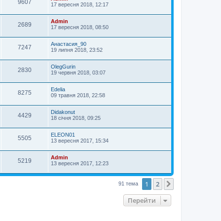
9607
17 вересня 2018, 12:17
Admin
2689
17 вересня 2018, 08:50
Анастасия_90
7247
19 липня 2018, 23:52
OlegGurin
2830
19 червня 2018, 03:07
Edelia
8275
09 травня 2018, 22:58
Didakonut
4429
18 січня 2018, 09:25
ELEON01
5505
13 вересня 2017, 15:34
Admin
5219
13 вересня 2017, 12:23
1
2
Далі
91 тема
Перейти