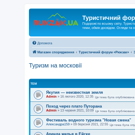
Туристичний фор
Подорожі по всьому світу. Турист
теми, обмін досвідом. Огляди та
Допомога
Магазин спорядження
Туристичний форум «Рюкзак»
Туризм на московії
ТЕМ
Якутия — неизвестная земля
Admin
»
16 лютого 2020, 12:35
Ця тема була опублікована
Поход через плато Путорана
Admin
»
13 червня 2021, 10:09
Ця тема була опублікована
Фестиваль водного туризма "Новая смена"
Александра159
»
09 березня 2021, 22:55
Ця тема була опу
Аренда жилья в Ейске