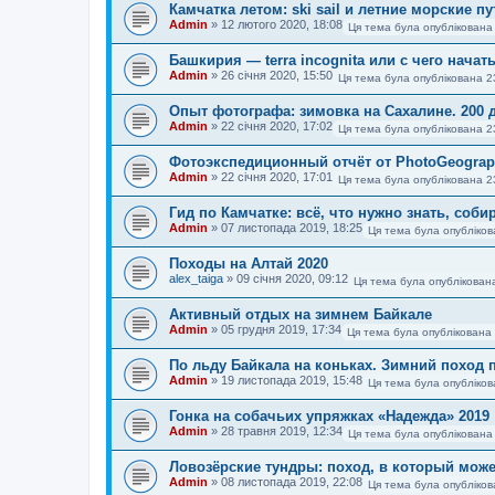
Камчатка летом: ski sail и летние морские 
Admin
»
12 лютого 2020, 18:08
Ця тема була опублікована
Башкирия — terra incognita или с чего начат
Admin
»
26 січня 2020, 15:50
Ця тема була опублікована 2
Опыт фотографа: зимовка на Сахалине. 200 
Admin
»
22 січня 2020, 17:02
Ця тема була опублікована 2
Фотоэкспедиционный отчёт от PhotoGeograph
Admin
»
22 січня 2020, 17:01
Ця тема була опублікована 2
Гид по Камчатке: всё, что нужно знать, соби
Admin
»
07 листопада 2019, 18:25
Ця тема була опубліков
Походы на Алтай 2020
alex_taiga
»
09 січня 2020, 09:12
Ця тема була опублікован
Активный отдых на зимнем Байкале
Admin
»
05 грудня 2019, 17:34
Ця тема була опублікована 
По льду Байкала на коньках. Зимний поход 
Admin
»
19 листопада 2019, 15:48
Ця тема була опубліков
Гонка на собачьих упряжках «Надежда» 2019
Admin
»
28 травня 2019, 12:34
Ця тема була опублікована
Ловозёрские тундры: поход, в который мож
Admin
»
08 листопада 2019, 22:08
Ця тема була опубліков