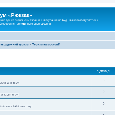
ум «Рюкзак»
ична дошка оголошень України. Спілкування на будь-які навколотуристичні
 обговорення туристичного спорядження
Закордонний туризм
Туризм на московії
ВІДПОВІДІ
3
 2365 днів тому
0
 1882 дні тому
0
блікована 1978 днів тому