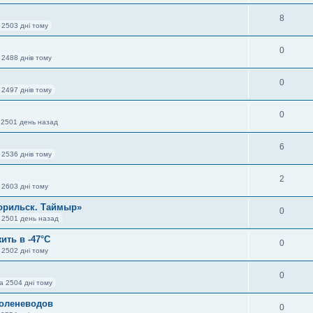
8
 2503 дні тому
0
 2488 днів тому
0
 2497 днів тому
0
 2501 день назад
6
 2536 днів тому
2
 2603 дні тому
орильск. Таймыр»
0
 2501 день назад
ить в -47°C
0
 2502 дні тому
0
а 2504 дні тому
 оленеводов
0