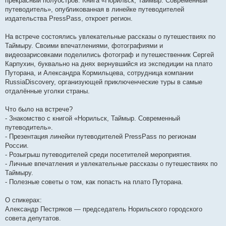
прекрасный полуостров. Книга «Норильск, Таймыр. Современный
путеводитель», опубликованная в линейке путеводителей
издательства PressPass, откроет регион.
На встрече состоялись увлекательные рассказы о путешествиях по
Таймыру. Своими впечатлениями, фотографиями и
видеозарисовками поделились фотограф и путешественник Сергей
Карпухин, буквально на днях вернувшийся из экспедиции на плато
Путорана, и Александра Кормильцева, сотрудница компании
RussiaDiscovery, организующей приключенческие туры в самые
отдалённые уголки страны.
Что было на встрече?
- Знакомство с книгой «Норильск, Таймыр. Современный
путеводитель».
- Презентация линейки путеводителей PressPass по регионам
России.
- Розыгрыш путеводителей среди посетителей мероприятия.
- Личные впечатления и увлекательные рассказы о путешествиях по
Таймыру.
- Полезные советы о том, как попасть на плато Путорана.
О спикерах:
Александр Пестряков — председатель Норильского городского
совета депутатов.