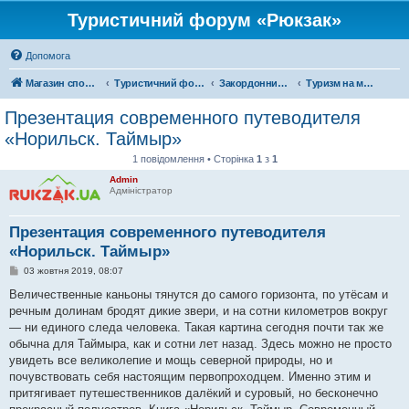
Туристичний форум «Рюкзак»
Допомога
Магазин спорядження
Туристичний форум «Рюкзак»
Закордонний туризм
Туризм на московії
Презентация современного путеводителя
«Норильск. Таймыр»
1 повідомлення • Сторінка
1
з
1
Admin
Адміністратор
Презентация современного путеводителя
«Норильск. Таймыр»
П
03 жовтня 2019, 08:07
о
в
Величественные каньоны тянутся до самого горизонта, по утёсам и
і
речным долинам бродят дикие звери, и на сотни километров вокруг
д
о
— ни единого следа человека. Такая картина сегодня почти так же
м
обычна для Таймыра, как и сотни лет назад. Здесь можно не просто
л
е
увидеть все великолепие и мощь северной природы, но и
н
почувствовать себя настоящим первопроходцем. Именно этим и
н
я
притягивает путешественников далёкий и суровый, но бесконечно