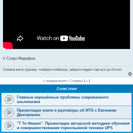
// Спорт-Марафон
Головна мета туризму: «набрати побільше, забрати подалі і там все це з'їсти»!
1 повідомлення • Сторінка
1
з
1
Схожі теми
Главные нерешённые проблемы современного
альпинизма
Презентация книги и разговоры об ИТО с Евгением
Дмитриенко
"7 To Heaven". Презентация авторской методики обучения
и совершенствования горнолыжной техники UPS