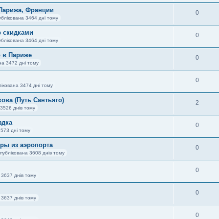
 Парижа, Франции
0
ублікована 3464 дні тому
р скидками
0
ублікована 3464 дні тому
р в Париже
0
на 3472 дні тому
0
ікована 3474 дні тому
ова (Путь Сантьяго)
2
3526 днів тому
здка
0
3573 дні тому
ры из аэропорта
0
публікована 3608 днів тому
0
 3637 днів тому
0
 3637 днів тому
0