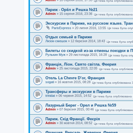
Ця тема була опублікована
Париж - Орёл и Решка №21
Admin
»
15 серпня 2016, 23:36
Ця тема була опублікована
Экскурсии в Париже, на русском языке. Тра
ParisExpress
»
20 липня 2016, 13:55
Ця тема була опу
Отдых семьей в Париже
Лизок-смешок
»
12 березня 2014, 18:43
Ця тема була опуб
Билеты со скидкой из-за отмены поездки в 
Рулькин Муж
»
29 листопада 2015, 16:28
Ця тема була опу
Франція, Ліон. Свято світла. Феерия
Admin
»
25 листопада 2015, 22:05
Ця тема була опубліков
Отель La Chevre D’or, Франция
sogati
»
16 жовтня 2015, 08:28
Ця тема була опублікована 
Трансферы и экскурсии в Париже
trinidat
»
06 червня 2015, 14:52
Ця тема була опублікована 
Лазурный Берег - Орел и Решка №59
Admin
»
07 березня 2015, 00:46
Ця тема була опублікован
Париж. Схід Франції. Феєрія
Admin
»
30 жовтня 2014, 08:52
Ця тема була опублікована
Франция. Версаль, Живерни. Феерия