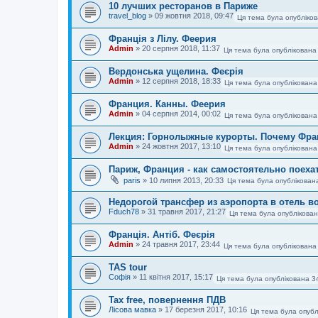
10 лучших ресторанов в Париже
travel_blog
»
09 жовтня 2018, 09:47
Ця тема була опубліков
Франція з Лілу. Феерия
Admin
»
20 серпня 2018, 11:37
Ця тема була опублікована
Вердонська ущелина. Феєрія
Admin
»
12 серпня 2018, 18:33
Ця тема була опублікована
Франция. Канны. Феерия
Admin
»
04 серпня 2014, 00:02
Ця тема була опублікована
Лекция: Горнолыжные курорты. Почему Фра
Admin
»
24 жовтня 2017, 13:10
Ця тема була опублікована
Париж, Франция - как самостоятельно поеха
paris
»
10 липня 2013, 20:33
Ця тема була опублікован
Недорогой трансфер из аэропорта в отель в
Fduch78
»
31 травня 2017, 21:27
Ця тема була опублікован
Франція. Антіб. Феєрія
Admin
»
24 травня 2017, 23:44
Ця тема була опублікована
TAS tour
Софія
»
11 квітня 2017, 15:17
Ця тема була опублікована 3
Tax free, повернення ПДВ
Лісова мавка
»
17 березня 2017, 10:16
Ця тема була опубл