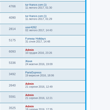
tur-france.com ())
4766
11 лютого 2017, 01:30
tur-france.com ())
4090
11 лютого 2017, 01:29
user4262
2814
02 лютого 2017, 14:43
Funway Holidays
5175
31 січня 2017, 14:48
Admin
6093
10 грудня 2016, 23:26
Женя
5336
24 жовтня 2016, 19:09
ParisExpress
3492
19 вересня 2016, 18:06
Admin
2640
21 серпня 2016, 12:49
Admin
5591
21 серпня 2016, 12:21
Admin
3525
18 серпня 2016, 17:35