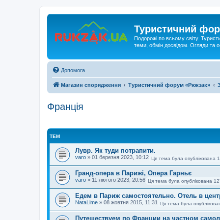
Туристичний фор
Подорожі по всьому світу. Турист
теми, обмін досвідом. Огляди та
Допомога
Магазин спорядження
Туристичний форум «Рюкзак»
Франція
ТЕМ
Лувр. Як туди потрапити.
varo
»
01 березня 2023, 10:12
Ця тема була опублікована 1
Гранд-опера в Парижі, Опера Гарньє
varo
»
11 лютого 2023, 20:56
Ця тема була опублікована 12
Едем в Париж самостоятельно. Отель в цент
NataLime
»
08 жовтня 2015, 11:31
Ця тема була опублікова
Путешествуем по Франции на частном само