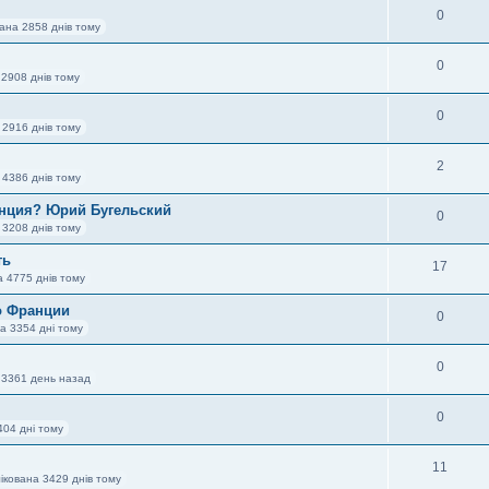
0
ана 2858 днів тому
0
 2908 днів тому
0
 2916 днів тому
2
 4386 днів тому
нция? Юрий Бугельский
0
 3208 днів тому
ть
17
а 4775 днів тому
о Франции
0
а 3354 дні тому
0
 3361 день назад
0
404 дні тому
11
ікована 3429 днів тому