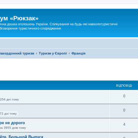
ум «Рюкзак»
ична дошка оголошень України. Спілкування на будь-які навколотуристичні
 обговорення туристичного спорядження
Закордонний туризм
Туризм у Європі
Франція
ВІДПОВІДІ
0
254 дні тому
0
72 дні тому
ре не дорого
4
на 3955 днів тому
лёте. Большой Выпуск