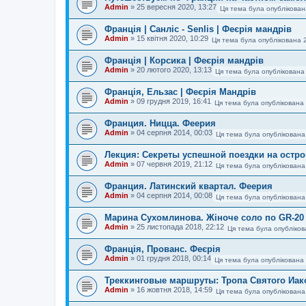
Admin
»
25 вересня 2020, 13:27
Ця тема була опублікова
Франція | Санліс - Senlis | Феєрія мандрів
Admin
»
15 квітня 2020, 10:29
Ця тема була опублікована 
Франція | Корсика | Феєрія мандрів
Admin
»
20 лютого 2020, 13:13
Ця тема була опублікована
Франція, Ельзас | Феєрія Мандрів
Admin
»
09 грудня 2019, 16:41
Ця тема була опублікована 
Франция. Ницца. Феерия
Admin
»
04 серпня 2014, 00:03
Ця тема була опублікована
Лекция: Секреты успешной поездки на остро
Admin
»
07 червня 2019, 21:12
Ця тема була опублікована
Франция. Латинский квартал. Феерия
Admin
»
04 серпня 2014, 00:08
Ця тема була опублікована
Марина Сухомлинова. Жіноче соло по GR-20 
Admin
»
25 листопада 2018, 22:12
Ця тема була опубліков
Франція, Прованс. Феєрія
Admin
»
01 грудня 2018, 00:14
Ця тема була опублікована 
Треккинговые маршруты: Тропа Святого Иак
Admin
»
16 жовтня 2018, 14:59
Ця тема була опублікована