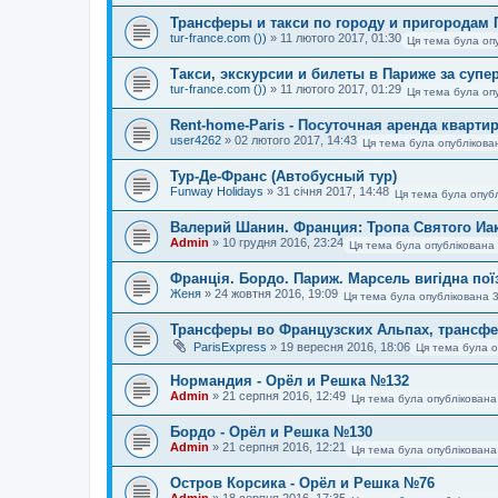
Трансферы и такси по городу и пригородам
tur-france.com ())
»
11 лютого 2017, 01:30
Ця тема була оп
Такси, экскурсии и билеты в Париже за супе
tur-france.com ())
»
11 лютого 2017, 01:29
Ця тема була оп
Rent-home-Paris - Посуточная аренда кварти
user4262
»
02 лютого 2017, 14:43
Ця тема була опублікова
Тур-Де-Франс (Автобусный тур)
Funway Holidays
»
31 січня 2017, 14:48
Ця тема була опубл
Валерий Шанин. Франция: Тропа Святого Иак
Admin
»
10 грудня 2016, 23:24
Ця тема була опублікована 
Франція. Бордо. Париж. Марсель вигідна пої
Женя
»
24 жовтня 2016, 19:09
Ця тема була опублікована 
Трансферы во Французских Альпах, трансфе
ParisExpress
»
19 вересня 2016, 18:06
Ця тема була о
Нормандия - Орёл и Решка №132
Admin
»
21 серпня 2016, 12:49
Ця тема була опублікована
Бордо - Орёл и Решка №130
Admin
»
21 серпня 2016, 12:21
Ця тема була опублікована
Остров Корсика - Орёл и Решка №76
Admin
»
18 серпня 2016, 17:35