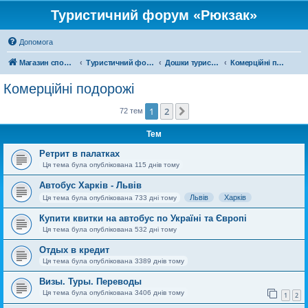
Туристичний форум «Рюкзак»
Допомога
Магазин спорядження
Туристичний форум «Рюкзак»
Дошки туристичних оголошень
Комерційні подорожі
Комерційні подорожі
1
2
Далі
72 тем
Тем
Ретрит в палатках
Ця тема була опублікована 115 днів тому
Автобус Харків - Львів
Львів
Харків
Ця тема була опублікована 733 дні тому
Купити квитки на автобус по Україні та Європі
Ця тема була опублікована 532 дні тому
Отдых в кредит
Ця тема була опублікована 3389 днів тому
Визы. Туры. Переводы
Ця тема була опублікована 3406 днів тому
1
2