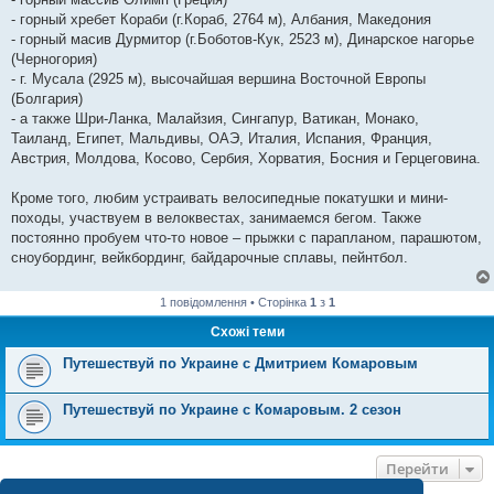
- горный хребет Кораби (г.Кораб, 2764 м), Албания, Македония
- горный масив Дурмитор (г.Боботов-Кук, 2523 м), Динарское нагорье
(Черногория)
- г. Мусала (2925 м), высочайшая вершина Восточной Европы
(Болгария)
- а также Шри-Ланка, Малайзия, Сингапур, Ватикан, Монако,
Таиланд, Египет, Мальдивы, ОАЭ, Италия, Испания, Франция,
Австрия, Молдова, Косово, Сербия, Хорватия, Босния и Герцеговина.
Кроме того, любим устраивать велосипедные покатушки и мини-
походы, участвуем в велоквестах, занимаемся бегом. Также
постоянно пробуем что-то новое – прыжки с парапланом, парашютом,
сноубординг, вейкбординг, байдарочные сплавы, пейнтбол.
1 повідомлення • Сторінка
1
з
1
Схожі теми
Путешествуй по Украине с Дмитрием Комаровым
Путешествуй по Украине с Комаровым. 2 сезон
Перейти