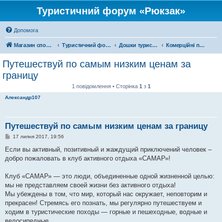
Туристичний форум «Рюкзак»
Допомога
Магазин спорядження
Туристичний форум «Рюкзак»
Дошки туристичних оголошень
Комерційні подорожі
Путешествуй по самым низким ценам за
границу
1 повідомлення • Сторінка
1
з
1
Александр107
Путешествуй по самым низким ценам за границу
П
17 липня 2017, 19:56
о
в
Если вы активный, позитивный и жаждущий приключений человек –
і
добро пожаловать в клуб активного отдыха «САМАР»!
д
о
м
Клуб «САМАР» — это люди, объединенные одной жизненной целью:
л
е
мы не представляем своей жизни без активного отдыха!
н
Мы убеждены в том, что мир, который нас окружает, неповторим и
н
я
прекрасен! Стремясь его познать, мы регулярно путешествуем и
ходим в туристические походы — горные и пешеходные, водные и
велосипедные.