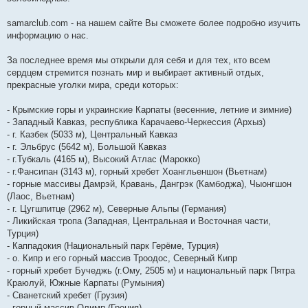
samarclub.com - на нашем сайте Вы сможете более подробно изучить
информацию о нас.
За последнее время мы открыли для себя и для тех, кто всем
сердцем стремится познать мир и выбирает активный отдых,
прекрасные уголки мира, среди которых:
- Крымские горы и украинские Карпаты (весенние, летние и зимние)
- Западный Кавказ, республика Карачаево-Черкессия (Архыз)
- г. Казбек (5033 м), Центральный Кавказ
- г. Эльбрус (5642 м), Большой Кавказ
- г.Тубкаль (4165 м), Высокий Атлас (Марокко)
- г.Фансипан (3143 м), горный хребет Хоангльеншон (Вьетнам)
- горные массивы Дамрэй, Кравань, Дангрэк (Камбоджа), Чыонгшон
(Лаос, Вьетнам)
- г. Цугшпитце (2962 м), Северные Альпы (Германия)
- Ликийская тропа (Западная, Центральная и Восточная части,
Турция)
- Каппадокия (Национальный парк Герёме, Турция)
- о. Кипр и его горный массив Троодос, Северный Кипр
- горный хребет Бучеджь (г.Ому, 2505 м) и национальный парк Пятра
Краюлуй, Южные Карпаты (Румыния)
- Сванетский хребет (Грузия)
- горный массив Олимп (Греция)