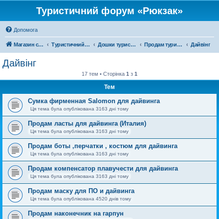
Туристичний форум «Рюкзак»
Допомога
Магазин спорядження
Туристичний форум «Рюкзак»
Дошки туристичних оголошень
Продам туристичне спорядження
Дайвінг
Дайвінг
17 тем • Сторінка
1
з
1
Тем
Сумка фирменная Salomon для дайвинга
Ця тема була опублікована 3163 дні тому
Продам ласты для дайвинга (Италия)
Ця тема була опублікована 3163 дні тому
Продам боты ,перчатки , костюм для дайвинга
Ця тема була опублікована 3163 дні тому
Продам компенсатор плавучести для дайвинга
Ця тема була опублікована 3163 дні тому
Продам маску для ПО и дайвинга
Ця тема була опублікована 4520 днів тому
Продам наконечник на гарпун