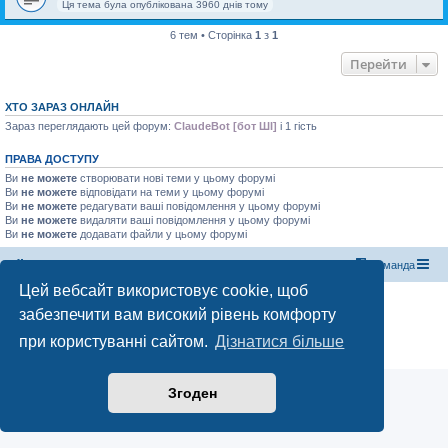
Ця тема була опублікована 3960 днів тому
6 тем • Сторінка
1
з
1
Перейти
ХТО ЗАРАЗ ОНЛАЙН
Зараз переглядають цей форум:
ClaudeBot [бот ШІ]
і 1 гість
ПРАВА ДОСТУПУ
Ви
не можете
створювати нові теми у цьому форумі
Ви
не можете
відповідати на теми у цьому форумі
Ви
не можете
редагувати ваші повідомлення у цьому форумі
Ви
не можете
видаляти ваші повідомлення у цьому форумі
Ви
не можете
додавати файли у цьому форумі
Магазин спорядження
Туристичний форум «Рюкзак»
Команда
Цей вебсайт використовує cookie, щоб
Працює на phpBB® Forum Software © phpBB Limited
забезпечити вам високий рівень комфорту
Конфіденційність
|
Умови
при користуванні сайтом.
Дізнатися більше
Згоден