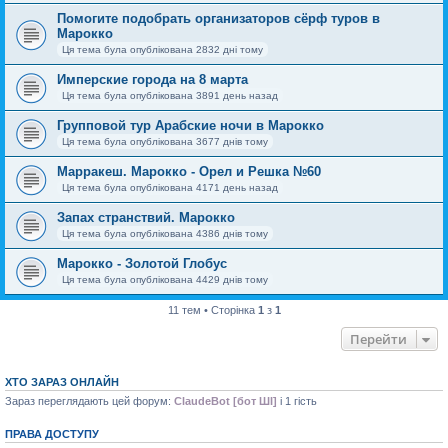
Помогите подобрать организаторов сёрф туров в
Марокко
Ця тема була опублікована 2832 дні тому
Имперские города на 8 марта
Ця тема була опублікована 3891 день назад
Групповой тур Арабские ночи в Марокко
Ця тема була опублікована 3677 днів тому
Марракеш. Марокко - Орел и Решка №60
Ця тема була опублікована 4171 день назад
Запах странствий. Марокко
Ця тема була опублікована 4386 днів тому
Марокко - Золотой Глобус
Ця тема була опублікована 4429 днів тому
11 тем • Сторінка
1
з
1
Перейти
ХТО ЗАРАЗ ОНЛАЙН
Зараз переглядають цей форум:
ClaudeBot [бот ШІ]
і 1 гість
ПРАВА ДОСТУПУ