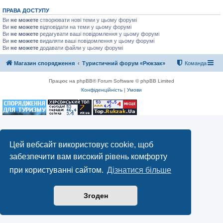
ПРАВА ДОСТУПУ
Ви
не можете
створювати нові теми у цьому форумі
Ви
не можете
відповідати на теми у цьому форумі
Ви
не можете
редагувати ваші повідомлення у цьому форумі
Ви
не можете
видаляти ваші повідомлення у цьому форумі
Ви
не можете
додавати файли у цьому форумі
Магазин спорядження
Туристичний форум «Рюкзак»
Команда
Працює на phpBB® Forum Software © phpBB Limited
Конфіденційність
|
Умови
Цей вебсайт використовує cookie, щоб
забезпечити вам високий рівень комфорту
при користуванні сайтом.
Дізнатися більше
Згоден