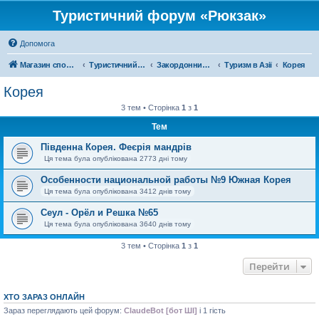
Туристичний форум «Рюкзак»
Допомога
Магазин спорядження
Туристичний форум «Рюкзак»
Закордонний туризм
Туризм в Азії
Корея
Корея
3 тем • Сторінка
1
з
1
Тем
Південна Корея. Феєрія мандрів
Ця тема була опублікована 2773 дні тому
Особенности национальной работы №9 Южная Корея
Ця тема була опублікована 3412 днів тому
Сеул - Орёл и Решка №65
Ця тема була опублікована 3640 днів тому
3 тем • Сторінка
1
з
1
Перейти
ХТО ЗАРАЗ ОНЛАЙН
Зараз переглядають цей форум:
ClaudeBot [бот ШІ]
і 1 гість