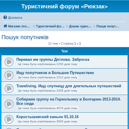
Туристичний форум «Рюкзак»
Допомога
Магазин спорядження
Туристичний форум «Рюкзак»
Дошки туристичних оголошень
Пошук попутників
Пошук попутників
12 тем • Сторінка
1
з
1
Тем
Перевал им группы Дятлова. Заброска
Ця тема була опублікована 2250 днів тому
Ищу попутчиков в Большое Путешествие
Ця тема була опублікована 2313 днів тому
Traveliving. Ищу спутницу для длительных путешествий
Ця тема була опублікована 2328 днів тому
Собираем группу на Горнолыжку в Болгарию 2013-2014.
Все сюда
Ця тема була опублікована 4679 днів тому
Коростышевский каньон 01.10.16
Ця тема була опублікована 3605 днів тому