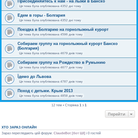
Присоединяйтесь к нам - на лыжи в Банско
Ця тема була опублікована 4352 дні тому
Едем в горы - Болгария
Ця тема була опублікована 4352 дні тому
Поездка в Болгарию на горнолыжный курорт
Ця тема була опублікована 4596 днів тому
Собираем группу на горнолыжный курорт Банско
(Болгария)
Ця тема була опублікована 4679 днів тому
Собираем группу на Рождество в Румынию
Ця тема була опублікована 4677 днів тому
Їдемо до Львова
Ця тема була опублікована 4787 днів тому
Поход с детьми. Крым 2013
Ця тема була опублікована 4858 днів тому
12 тем • Сторінка
1
з
1
Перейти
ХТО ЗАРАЗ ОНЛАЙН
Зараз переглядають цей форум:
ClaudeBot [бот ШІ]
і 0 гостей