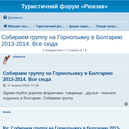
Туристичний форум «Рюкзак»
Допомога
Магазин спорядження
Туристичний форум «Рюкзак»
Дошки туристичних оголошень
Пошук попутників
Собираем группу на Горнолыжку в Болгарию
2013-2014. Все сюда
4 повідомлень • Сторінка
1
з
1
almariss
Собираем группу на Горнолыжку в Болгарию
2013-2014. Все сюда
П
17 жовтня 2013, 17:39
о
в
Здравствуйте дорогие форумчане, товарищи , друзья - поехали
і
отдыхать в Болгарию. Собираем группу
д
о
м
л
beata
е
н
н
я
Re: Собираем группу на Горнолыжку в Болгарию 2013-