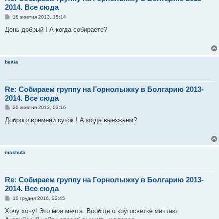
2014. Все сюда
П
18 жовтня 2013, 15:14
о
в
День добрый ! А когда собираете?
і
д
о
м
л
beata
е
н
н
я
Re: Собираем группу на Горнолыжку в Болгарию 2013-
2014. Все сюда
П
20 жовтня 2013, 03:16
о
в
Доброго времени суток ! А когда выезжаем?
і
д
о
м
л
mashuta
е
н
н
я
Re: Собираем группу на Горнолыжку в Болгарию 2013-
2014. Все сюда
П
10 грудня 2016, 22:45
о
в
Хочу хочу! Это моя мечта. Вообще о кругосветке мечтаю.
і