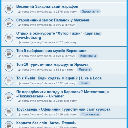
Весенний Закарпатский марафон
Закарпаття
Ця тема була опублікована 2378 днів тому
Старовинний замок Паланок у Мукачеві
Ця тема була опублікована 940 днів тому
Отдых в эко-курорте "Хутор Тихий" (Карпаты)
www.hutir.org
Ця тема була опублікована 4827 днів тому
Топ-5 найцікавіших музеїв Верховини
Верховина
Ця тема була опублікована 875 днів тому
Топ-10 туристичних маршрутів Яремча
Яремче
Ця тема була опублікована 883 дні тому
То є Львів! Куди ходять місцеві? | Like a Local
Львів
Ця тема була опублікована 1022 дні тому
Як передбачити погоду в Карпатах? Метеостанція
«Пожижевська» • Ukraïner
Ця тема була опублікована 1655 днів тому
Трускавець - Офіційний Туристичний сайт курорта
Трускавець
Ця тема була опублікована 2419 днів тому
Карпати без слів. Антон Птушкін
Ця тема була опублікована 1075 днів тому