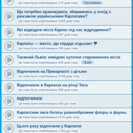
Трускавець
Ця тема була опублікована 176 днів тому
Що потрібно враховувати, збираючись у похід з
рюкзаком українськими Карпатами?
Ця тема була опублікована 1245 днів тому
Які відвідати міста Карпат під час відрядження?
Ця тема була опублікована 267 днів тому
Карпаты — место, где сердце отдыхает 💚
Ця тема була опублікована 296 днів тому
Таємний Львів: невідомі куточки старовинного міста
Львів
Ця тема була опублікована 300 днів тому
Відпочинок на Прикарпатті з дітьми
Ця тема була опублікована 3798 днів тому
Відпочинок в Карпатах на річці Тиса
Ця тема була опублікована 386 днів тому
ВІДПОЧИНОК
Ця тема була опублікована 404 дні тому
Карпатские леса богаты разнообразием флоры и фауны.
Ця тема була опублікована 1170 днів тому
Цього року відпочили у Карпатах
Ця тема була опублікована 1794 дні тому