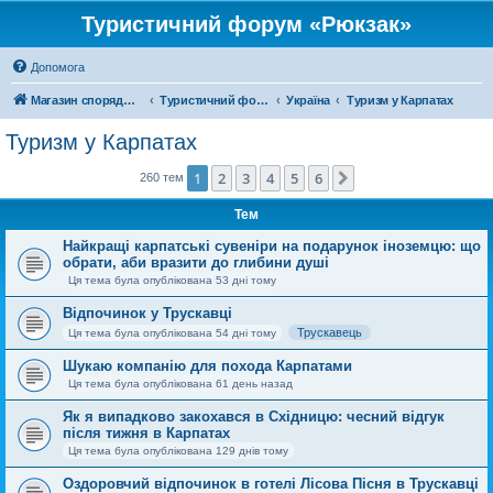
Туристичний форум «Рюкзак»
Допомога
Магазин спорядження
Туристичний форум «Рюкзак»
Україна
Туризм у Карпатах
Туризм у Карпатах
1
2
3
4
5
6
Далі
260 тем
Тем
Найкращі карпатські сувеніри на подарунок іноземцю: що
обрати, аби вразити до глибини душі
Ця тема була опублікована 53 дні тому
Відпочинок у Трускавці
Трускавець
Ця тема була опублікована 54 дні тому
Шукаю компанію для похода Карпатами
Ця тема була опублікована 61 день назад
Як я випадково закохався в Східницю: чесний відгук
після тижня в Карпатах
Ця тема була опублікована 129 днів тому
Оздоровчий відпочинок в готелі Лісова Пісня в Трускавці