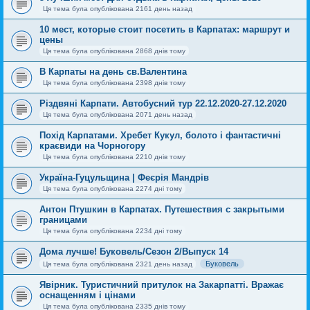
Ця тема була опублікована 2161 день назад
10 мест, которые стоит посетить в Карпатах: маршрут и
цены
Ця тема була опублікована 2868 днів тому
В Карпаты на день св.Валентина
Ця тема була опублікована 2398 днів тому
Різдвяні Карпати. Автобусний тур 22.12.2020-27.12.2020
Ця тема була опублікована 2071 день назад
Похід Карпатами. Хребет Кукул, болото і фантастичні
краєвиди на Чорногору
Ця тема була опублікована 2210 днів тому
Україна-Гуцульщина | Феєрія Мандрів
Ця тема була опублікована 2274 дні тому
Антон Птушкин в Карпатах. Путешествия с закрытыми
границами
Ця тема була опублікована 2234 дні тому
Дома лучше! Буковель/Сезон 2/Выпуск 14
Буковель
Ця тема була опублікована 2321 день назад
Явірник. Туристичний притулок на Закарпатті. Вражає
оснащенням і цінами
Ця тема була опублікована 2335 днів тому