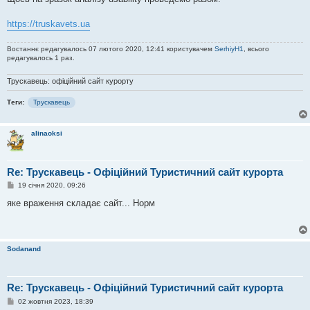
https://truskavets.ua
Востаннє редагувалось 07 лютого 2020, 12:41 користувачем
SerhiyH1
, всього
редагувалось 1 раз.
Трускавець: офіційний сайт курорту
Теги:
Трускавець
alinaoksi
Re: Трускавець - Офіційний Туристичний сайт курорта
П
19 січня 2020, 09:26
о
в
яке враження складає сайт... Норм
і
д
о
м
л
Sodanand
е
н
н
я
Re: Трускавець - Офіційний Туристичний сайт курорта
П
02 жовтня 2023, 18:39
о