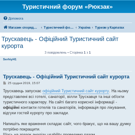
Туристичний форум «Рюкзак»
Допомога
Магазин спорядження
Туристичний форум «Рюкзак»
Україна
Туризм у Карпатах
Трускавець - Офіційний Туристичний сайт
курорта
3 повідомлень • Сторінка
1
з
1
SerhiyH1
Трускавець - Офіційний Туристичний сайт курорта
П
25 грудня 2019, 15:07
о
в
Трускавець запускає
офіційний Туристичний сайт курорту
. На ньому
і
представлені всі готелі, санаторії, вілли Трускавця та інші об'єкти
д
о
туристичного характеру. На сайті багато корисної інформації -
м
офіційні
контакти готелів та санаторіїв, інформація про лікування,
л
е
відгуки гостей курорту про заклади.
н
н
я
Напишіть яке враження складає сайт, чого бракує, що на вашу думку
потрібно покращити.
Щось на зразок аналізу usability проведемо разом.