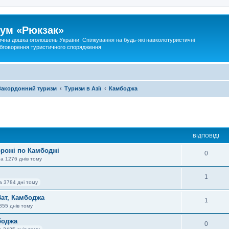
ум «Рюкзак»
ична дошка оголошень України. Спілкування на будь-які навколотуристичні
 обговорення туристичного спорядження
Закордонний туризм
Туризм в Азії
Камбоджа
ВІДПОВІДІ
орожі по Камбоджі
0
а 1276 днів тому
1
а 3784 дні тому
Ват, Камбоджа
1
855 днів тому
боджа
0