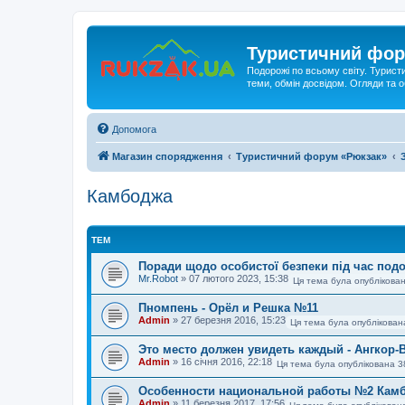
Туристичний фор
Подорожі по всьому світу. Турист
теми, обмін досвідом. Огляди та
Допомога
Магазин спорядження
Туристичний форум «Рюкзак»
Камбоджа
ТЕМ
Поради щодо особистої безпеки під час под
Mr.Robot
»
07 лютого 2023, 15:38
Ця тема була опублікован
Пномпень - Орёл и Решка №11
Admin
»
27 березня 2016, 15:23
Ця тема була опублікован
Это место должен увидеть каждый - Ангкор-
Admin
»
16 січня 2016, 22:18
Ця тема була опублікована 3
Особенности национальной работы №2 Кам
Admin
»
11 березня 2017, 17:56