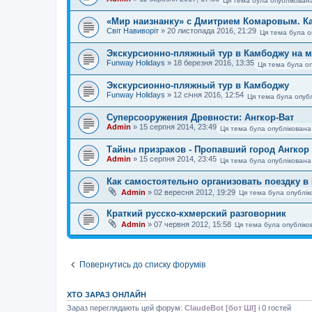
Ця тема була опублікован
«Мир наизнанку» с Дмитрием Комаровым. К
Світ Навиворіт
»
20 листопада 2016, 21:29
Ця тема була о
Экскурсионно-пляжный тур в Камбоджу на м
Funway Holidays
»
18 березня 2016, 13:35
Ця тема була оп
Экскурсионно-пляжный тур в Камбоджу
Funway Holidays
»
12 січня 2016, 12:54
Ця тема була опубл
Суперсооружения Древности: Ангкор-Ват
Admin
»
15 серпня 2014, 23:49
Ця тема була опублікована
Тайны призраков - Пропавший город Ангкор
Admin
»
15 серпня 2014, 23:45
Ця тема була опублікована
Как самостоятельно организовать поездку в
Admin
»
02 вересня 2012, 19:29
Ця тема була опублік
Краткий русско-кхмерский разговорник
Admin
»
07 червня 2012, 15:58
Ця тема була опубліко
Повернутись до списку форумів
ХТО ЗАРАЗ ОНЛАЙН
Зараз переглядають цей форум:
ClaudeBot [бот ШІ]
і 0 гостей