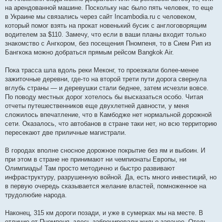
на арендованной машине. Поскольку нас было пять человек, то еще
в Украине мы связались через сайт Incambodia.ru с человеком,
который помог взять на прокат новенький бусик с англоговорящим
водителем за $110. Замечу, что если в ваши планы входит только
знакомство с Ангкором, без посещения Пномпеня, то в Сием Рип из
Бангкока можно добраться прямым рейсом Bangkok Air.
Пока трасса шла вдоль реки Меконг, то проезжали более-менее
зажиточные деревни, где-то на второй трети пути дорога свернула
вглубь страны — и деревушки стали беднее, затем исчезли вовсе.
По поводу местных дорог хотелось бы высказаться особо. Читая
отчеты путешественников еще двухлетней давности, у меня
сложилось впечатление, что в Камбодже нет нормальной дорожной
сети. Оказалось, что автобанов в стране таки нет, но всю территорию
пересекают две приличные магистрали.
В городах вполне сносное дорожное покрытие без ям и выбоин. И
при этом в стране не принимают ни чемпионаты Европы, ни
Олимпиады! Там просто методично и быстро развивают
инфраструктуру, разрушенную войной. Да, есть много инвестиций, но
в первую очередь сказывается желание властей, помноженное на
трудолюбие народа.
Наконец, 315 км дороги позади, и уже в сумерках мы на месте. В
отличие от Пномпеня, здесь забронировали жилье заранее. Отель