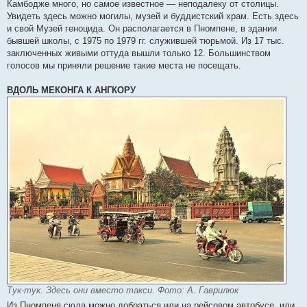
Камбодже много, но самое известное — неподалеку от столицы.
Увидеть здесь можно могилы, музей и буддистский храм. Есть здесь
и свой Музей геноцида. Он располагается в Пномпене, в здании
бывшей школы, с 1975 по 1979 гг. служившей тюрьмой. Из 17 тыс.
заключенных живыми оттуда вышли только 12. Большинством
голосов мы приняли решение такие места не посещать.
ВДОЛЬ МЕКОНГА К АНГКОРУ
Тук-тук. Здесь они вместо такси. Фото: А. Гаврилюк
Из Пномпеня сюда можно добраться или на рейсовом автобусе, или