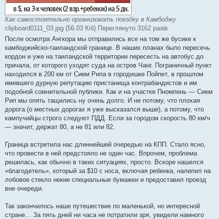
Как самостоятельно организовать поездку в Камбоджу
clipboard0111_03.jpg (56.03 Кіб) Переглянуто 3162 разів
После осмотра Ангкора мы отправились все на том же бусике к
камбоджийско-таиландской границе. В наших планах было пересечь
кордон и уже на таиландской территории пересесть на автобус до
причала, от которого уходят суда на остров Чанг. Пограничный пункт
находился в 200 км от Сием Рипа в городишке Пойпет, в прошлом
имевшего дурную репутацию пристанища контрабандистов и им
подобной сомнительной публики. Как и на участке Пномпень — Сием
Рип мы опять тащились ну очень долго. И не потому, что плохая
дорога (о местных дорогах я уже высказался выше), а потому, что
кампучийцы строго следуют ПДД. Если за городом скорость 80 км/ч
— значит, держат 80, а не 81 или 82.
Граница встретила нас длиннейшей очередью на КПП. Стало ясно,
что провести в ней предстояло не один час. Впрочем, проблема
решилась, как обычно в таких ситуациях, просто. Вскоре нашелся
«благодетель», который за $10 с носа, включая ребенка, налепил на
лобовое стекло некие специальные бумажки и предоставил проезд
вне очереди.
Так закончилось наше путешествие по маленькой, но интересной
стране… За пять дней ни часа не потратили зря, увидели намного