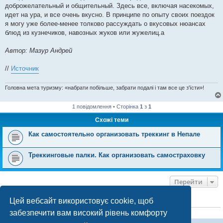
доброжелательный и общительный. Здесь все, включая насекомых,
идет на ура, и все очень вкусно. В принципе по опыту своих поездок
я могу уже более-менее толково рассуждать о вкусовых нюансах
блюд из кузнечиков, навозных жуков или жужелиц.a
Автор: Мазур Андрей
//
Источник
Головна мета туризму: «набрати побільше, забрати подалі і там все це з'їсти»!
1 повідомлення • Сторінка
1
з
1
Схожі теми
Как самостоятельно организовать треккинг в Непале
Треккинговые палки. Как организовать самостраховку
Перейти
Цей вебсайт використовує cookie, щоб
ХТО ЗАРАЗ ОНЛАЙН
забезпечити вам високий рівень комфорту
Зараз переглядають цей форум:
ClaudeBot [бот ШІ]
і 0 гостей