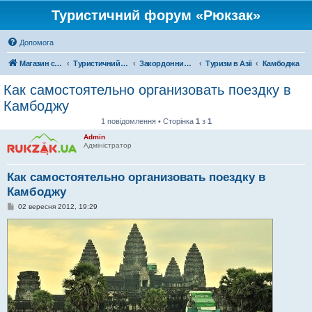
Туристичний форум «Рюкзак»
Допомога
Магазин спорядження
Туристичний форум «Рюкзак»
Закордонний туризм
Туризм в Азії
Камбоджа
Как самостоятельно организовать поездку в
Камбоджу
1 повідомлення • Сторінка
1
з
1
Admin
Адміністратор
Как самостоятельно организовать поездку в
Камбоджу
П
02 вересня 2012, 19:29
о
в
і
д
о
м
л
е
н
н
я