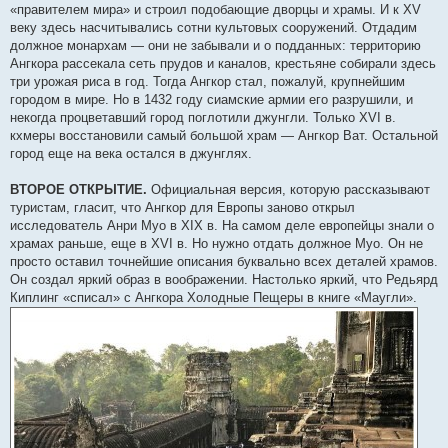
«правителем мира» и строил подобающие дворцы и храмы. И к XV
веку здесь насчитывались сотни культовых сооружений. Отдадим
должное монархам — они не забывали и о подданных: территорию
Ангкора рассекала сеть прудов и каналов, крестьяне собирали здесь
три урожая риса в год. Тогда Ангкор стал, пожалуй, крупнейшим
городом в мире. Но в 1432 году сиамские армии его разрушили, и
некогда процветавший город поглотили джунгли. Только XVI в.
кхмеры восстановили самый большой храм — Ангкор Ват. Остальной
город еще на века остался в джунглях.
ВТОРОЕ ОТКРЫТИЕ.
Официальная версия, которую рассказывают
туристам, гласит, что Ангкор для Европы заново открыл
исследователь Анри Муо в XIX в. На самом деле европейцы знали о
храмах раньше, еще в XVI в. Но нужно отдать должное Муо. Он не
просто оставил точнейшие описания буквально всех деталей храмов.
Он создал яркий образ в воображении. Настолько яркий, что Редьярд
Киплинг «списал» с Ангкора Холодные Пещеры в книге «Маугли».