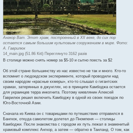
Ангкор Ват. Этот храм, построенный в XII веке, до сих пор
остается самым большим культовым сооружением в мире. Фото:
А. Гаврилюк
14_main.jpg (51.86 Кіб) Переглянуто 3162 разів
В столице можно снять номер за $5-10 и сытно поесть за $2
Об этой стране большинству из нас известно не так и много. Кто-то
вспомнит о людоедском эксперименте, который проводили над
своим народом «красные кхмеры», кто-то слышал о гигантских
храмах, затерянных в джунглях, но в принципе Камбоджа остается
для украинцев терра инкогнита. Поэтому киевлянин Алексей
Гаврилюк решил включить Камбоджу в одной из своих поездок по
Юго-Восточной Азии.
Сначала из Киева он с товарищами по путешествию отправился в
Бангкок, откуда самолетом долетел до Пномпеня — столицы
Камбоджи. После знакомства с городом их путь лежал в знаменитый
храмовый комплекс Ангкор, а затем — обратно в Таиланд. О том, как