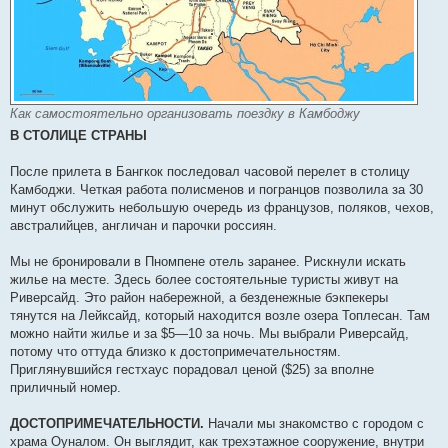
Как самостоятельно организовать поездку в Камбоджу
В СТОЛИЦЕ СТРАНЫ
После прилета в Бангкок последовал часовой перелет в столицу
Камбоджи. Четкая работа полисменов и погранцов позволила за 30
минут обслужить небольшую очередь из французов, поляков, чехов,
австралийцев, англичан и парочки россиян.
Мы не бронировали в Пномпене отель заранее. Рискнули искать
жилье на месте. Здесь более состоятельные туристы живут на
Риверсайд. Это район набережной, а безденежные бэкпекеры
тянутся на Лейксайд, который находится возле озера Топлесан. Там
можно найти жилье и за $5—10 за ночь. Мы выбрали Риверсайд,
потому что оттуда близко к достопримечательностям.
Приглянувшийся гестхаус порадовал ценой ($25) за вполне
приличный номер.
ДОСТОПРИМЕЧАТЕЛЬНОСТИ.
Начали мы знакомство с городом с
храма Оуналом. Он выглядит, как трехэтажное сооружение, внутри