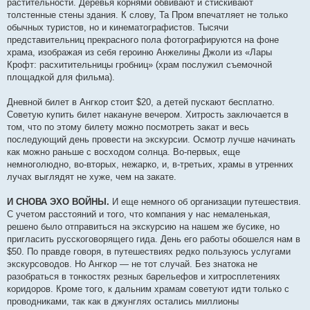
растительности. Деревья корнями обвивают и стискивают
толстенные стены здания. К слову, Та Пром впечатляет не только
обычных туристов, но и кинематографистов. Тысячи
представительниц прекрасного пола фотографируются на фоне
храма, изображая из себя героиню Анжелины Джоли из «Лары
Крофт: расхитительницы гробниц» (храм послужил съемочной
площадкой для фильма).
Дневной билет в Ангкор стоит $20, а детей пускают бесплатно.
Советую купить билет накануне вечером. Хитрость заключается в
том, что по этому билету можно посмотреть закат и весь
последующий день провести на экскурсии. Осмотр лучше начинать
как можно раньше с восходом солнца. Во-первых, еще
немноголюдно, во-вторых, нежарко, и, в-третьих, храмы в утренних
лучах выглядят не хуже, чем на закате.
И СНОВА ЭХО ВОЙНЫ.
И еще немного об организации путешествия.
С учетом расстояний и того, что компания у нас немаленькая,
решено было отправиться на экскурсию на нашем же бусике, но
пригласить русскоговорящего гида. День его работы обошелся нам в
$50. По правде говоря, в путешествиях редко пользуюсь услугами
экскурсоводов. Но Ангкор — не тот случай. Без знатока не
разобраться в тонкостях резных барельефов и хитросплетениях
коридоров. Кроме того, к дальним храмам советуют идти только с
проводниками, так как в джунглях остались миллионы