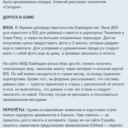
была организована поездка, Алексей рассказал читателям
«Сегодня».
ДОРОГА В АЗИЮ
ВИЗА.
В Украине диппредставительства Камбоджи нет. Виза ($20
для взрослого и $10 для ребенка) ставится в аэропортах Пномпеня и
Сием Рипа, а также на больших пограничных переходах. Для ее
получения нужно предоставить фото и 3 анкеты, которые раздают
еще в самолете. Для ускорения и удешевления процесса следует
взять с собой фото еще из дому, а бумажки заполнить в полете.
На сайте МИД Камбоджи (evisa.mfaic.gov.kh ) можно получить
электронную визу, заполнив анкету через интернет и оплатив картой
$25. По ней можно находиться в стране месяц, но въезд ограничен
аэропортами. Кроме того, на форумах рассказывают, что система
давала сбои — туристы прилетали в страну с распечаткой об оплате
e-visa, но выяснялось, что данных о них нет в базе и следует
заплатить по новой. Поэтому лучше не рисковать и пользоваться
проверенными методами.
ПЕРЕЛЁТЫ.
Одним из важнейших моментов в подготовке стали
поиски недорогих авиабилетов в Бангкок. Нам повезло — не
пришлось долго висеть в интернете. Сразу же на сайте Expedia
нашлось заманчивое предложение авиакомпании Ethihad — перелет