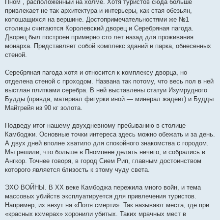
Пном , расположенный на холме. Хотя туристов сюда больше
привлекает не так архитектура и интерьеры, как стая обезьян,
копошащихся на вершине. Достопримечательностями же №1
столицы считаются Королевский дворец и Серебряная пагода.
Дворец был построен примерно сто лет назад для проживания
монарха. Представляет собой комплекс зданий и парка, обнесенных
стеной.
Серебряная пагода хотя и относится к комплексу дворца, но
отделена стеной с проходом. Названа так потому, что весь пол в ней
выстлан плитками серебра. В ней выставлены статуи Изумрудного
Будды (правда, материал фигурки иной — минерал жадеит) и Будды
Майтрейя из 90 кг золота.
Подведу итог нашему двухдневному пребыванию в столице
Камбоджи. Основные точки интереса здесь можно обежать и за день.
А двух дней вполне хватило для спокойного знакомства с городом.
Мы решили, что больше в Пномпене делать нечего, и собрались в
Ангкор. Точнее говоря, в город Сием Рип, главным достоинством
которого является близость к этому чуду света.
ЭХО ВОЙНЫ. В XX веке Камбоджа пережила много войн, и тема
массовых убийств эксплуатируется для привлечения туристов.
Например, их везут на «Поля смерти». Так называют места, где при
«красных кхмерах» хоронили убитых. Таких мрачных мест в