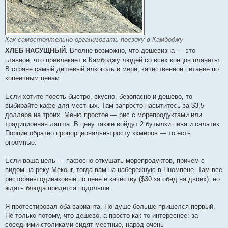
Как самостоятельно организовать поездку в Камбоджу
ХЛЕБ НАСУЩНЫЙ.
Вполне возможно, что дешевизна — это
главное, что привлекает в Камбоджу людей со всех концов планеты.
В стране самый дешевый алкоголь в мире, качественное питание по
копеечным ценам.
Если хотите поесть быстро, вкусно, безопасно и дешево, то
выбирайте кафе для местных. Там запросто насытитесь за $3,5
доллара на троих. Меню простое — рис с морепродуктами или
традиционная лапша. В цену также войдут 2 бутылки пива и салатик.
Порции обратно пропорциональны росту кхмеров — то есть
огромные.
Если ваша цель — пафосно откушать морепродуктов, причем с
видом на реку Меконг, тогда вам на набережную в Пномпене. Там все
рестораны одинаковые по цене и качеству ($30 за обед на двоих), но
ждать блюда придется подольше.
Я протестировал оба варианта. По душе больше пришелся первый.
Не только потому, что дешево, а просто как-то интереснее: за
соседними столиками сидят местные, народ очень