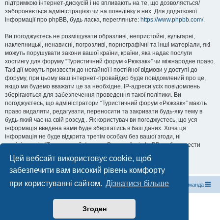
підтримкою інтернет-дискусій і не впливають на те, що дозволяється/
забороняється адміністрацією чи на поведінку в них. Для додаткової
інформації про phpBB, будь ласка, перегляньте:
https://www.phpbb.com/
.
Ви погоджуєтесь не розміщувати образливі, непристойні, вульгарні,
наклепницькі, ненависні, погрозливі, порнографічні та інші матеріали, які
можуть порушувати закони вашої країни, країни, яка надає послуги
хостингу для форуму “Туристичний форум «Рюкзак»” чи міжнародне право.
Такі дії можуть призвести до негайної і постійної відмови у доступі до
форуму, при цьому ваш інтернет-провайдер буде повідомлений про це,
якщо ми будемо вважати це за необхідне. IP-адреси усіх повідомлень
зберігаються для забезпечення проведення такої політики. Ви
погоджуєтесь, що адміністратори “Туристичний форум «Рюкзак»” мають
право видаляти, редагувати, переносити та закривати будь-яку тему в
будь-який час на свій розсуд . Як користувач ви погоджуєтесь, що уся
інформація введена вами буде зберігатись в базі даних. Хоча ця
інформація не буде відкрита третім особам без вашої згоди, ні
адміністрація “Туристичний форум «Рюкзак»”, ні phpBB не буде нести
відповідальність за будь-які дії хакерів, які можуть призвести до
Цей вебсайт використовує cookie, щоб
несанкціонованого доступу до неї.
забезпечити вам високий рівень комфорту
при користуванні сайтом.
Дізнатися більше
Магазин спорядження
Туристичний форум «Рюкзак»
Команда
Працює на phpBB® Forum Software © phpBB Limited
Згоден
Конфіденційність
|
Умови