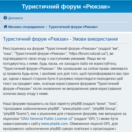
Туристичний форум «Рюкзак»
Допомога
Магазин спорядження
Туристичний форум «Рюкзак»
Туристичний форум «Рюкзак» - Умови використання
Реєструючись на форумі “Туристичний форум «Рюкзак»” (надалі “ми”,
“наш”, “Туристичний форум «Рюкзак»”, “https://forum.rukzak.ua”), ви
підтверджуєте свою згоду з наступними умовами. Якщо ви не
погоджуєтесь з ними, будь ласка, не заходьте і/або не користуйтесь
“Туристичний форум «Рюкзак»”. Ми залишаємо за собою право змінювати
ці правила будь-коли, і зробимо усе для того, щоб проінформувати вас про
це, однак з вашої сторони було б розумно переглядати періодично цей
текст на предмет змін, оскільки користування форумом “Туристичний
форум «Рюкзак»” після оновлення чи виправлення умов користування
означає вашу згоду з ними.
Наші форуми працюють на базі скрипту phpBB (надалі “вони”, “їхнє”,
“програмне забезпечення phpBB”, “www.phpbb.com”, “phpBB Group”,
“phpBB Teams”), яке є рішенням для створення форумів, яке випущене за
ліцензією “
GNU General Public License v2
” (надалі “GPL”) і може бути
завантаженим з сайту
www.phpbb.com
. Обмеження ліцензії GPL для
програмного забезпечення phpBB суворо пов'язані з організацією і