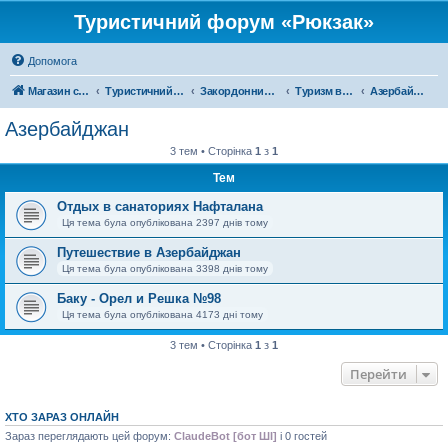
Туристичний форум «Рюкзак»
Допомога
Магазин спорядження
Туристичний форум «Рюкзак»
Закордонний туризм
Туризм в Азії
Азербайджан
Азербайджан
3 тем • Сторінка
1
з
1
Тем
Отдых в санаториях Нафталана
Ця тема була опублікована 2397 днів тому
Путешествие в Азербайджан
Ця тема була опублікована 3398 днів тому
Баку - Орел и Решка №98
Ця тема була опублікована 4173 дні тому
3 тем • Сторінка
1
з
1
Перейти
ХТО ЗАРАЗ ОНЛАЙН
Зараз переглядають цей форум:
ClaudeBot [бот ШІ]
і 0 гостей