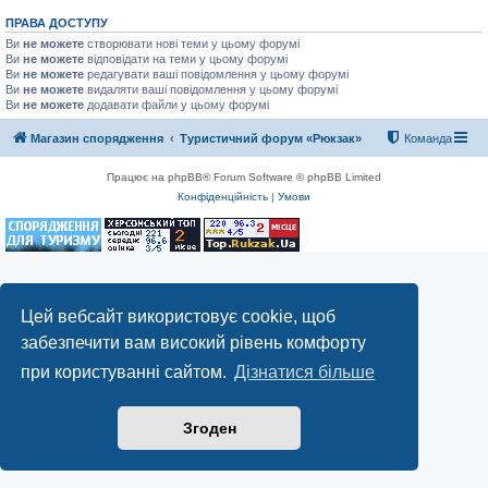
ПРАВА ДОСТУПУ
Ви
не можете
створювати нові теми у цьому форумі
Ви
не можете
відповідати на теми у цьому форумі
Ви
не можете
редагувати ваші повідомлення у цьому форумі
Ви
не можете
видаляти ваші повідомлення у цьому форумі
Ви
не можете
додавати файли у цьому форумі
Магазин спорядження
Туристичний форум «Рюкзак»
Команда
Працює на phpBB® Forum Software © phpBB Limited
Конфіденційність
|
Умови
Цей вебсайт використовує cookie, щоб
забезпечити вам високий рівень комфорту
при користуванні сайтом.
Дізнатися більше
Згоден