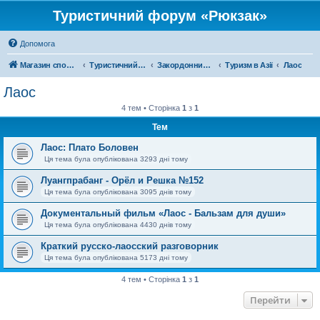
Туристичний форум «Рюкзак»
Допомога
Магазин спорядження
Туристичний форум «Рюкзак»
Закордонний туризм
Туризм в Азії
Лаос
Лаос
4 тем • Сторінка
1
з
1
Тем
Лаос: Плато Боловен
Ця тема була опублікована 3293 дні тому
Луангпрабанг - Орёл и Решка №152
Ця тема була опублікована 3095 днів тому
Документальный фильм «Лаос - Бальзам для души»
Ця тема була опублікована 4430 днів тому
Краткий русско-лаосский разговорник
Ця тема була опублікована 5173 дні тому
4 тем • Сторінка
1
з
1
Перейти