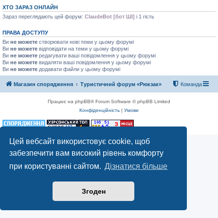
ХТО ЗАРАЗ ОНЛАЙН
Зараз переглядають цей форум:
ClaudeBot [бот ШІ]
і 1 гість
ПРАВА ДОСТУПУ
Ви
не можете
створювати нові теми у цьому форумі
Ви
не можете
відповідати на теми у цьому форумі
Ви
не можете
редагувати ваші повідомлення у цьому форумі
Ви
не можете
видаляти ваші повідомлення у цьому форумі
Ви
не можете
додавати файли у цьому форумі
Магазин спорядження
Туристичний форум «Рюкзак»
Команда
Працює на phpBB® Forum Software © phpBB Limited
Конфіденційність
|
Умови
Цей вебсайт використовує cookie, щоб
забезпечити вам високий рівень комфорту
при користуванні сайтом.
Дізнатися більше
Згоден