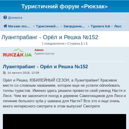
Туристичний форум «Рюкзак»
Допомога
Магазин спорядження
Туристичний форум «Рюкзак»
Закордонний туризм
Туризм в Азії
Лаос
Луангпрабанг - Орёл и Решка №152
1 повідомлення • Сторінка
1
з
1
Admin
Адміністратор
Луангпрабанг - Орёл и Решка №152
П
14 лютого 2018, 12:59
о
в
Орёл и Решка, ЮБИЛЕЙНЫЙ СЕЗОН, в Луангпрабанг! Красивое
і
место со сложным названием, которое еще не успели облюбовать
д
о
толпы туристов. Именно здесь решили провести свой уикенд Настя и
м
Леся. Чем же закончится поход в деревню Самогонщиков для Леси и
л
е
лечение больного зуба у шамана для Насти? Все это и еще очень
н
много интересного смотрите в этом выпуске! Смотрите
н
я