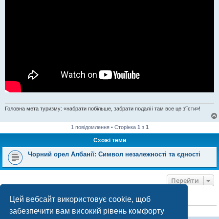
Головна мета туризму: «набрати побільше, забрати подалі і там все це з'їсти»!
1 повідомлення • Сторінка
1
з
1
Схожі теми
Чорний орел Албанії: Символ незалежності та єдності
Перейти
Цей вебсайт використовує cookie, щоб
ХТО ЗАРАЗ ОНЛАЙН
забезпечити вам високий рівень комфорту
Зараз переглядають цей форум:
ClaudeBot [бот ШІ]
і 0 гостей