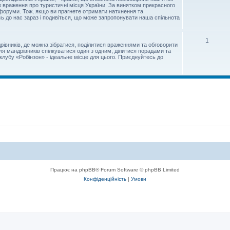
кож враження про туристичні місця України. За винятком прекрасного
і форуми. Тож, якщо ви прагнете отримати натхнення та
сь до нас зараз і подивіться, що може запропонувати наша спільнота
1
івників, де можна зібратися, поділитися враженнями та обговорити
я мандрівників спілкуватися один з одним, ділитися порадами та
лубу «Робінзон» - ідеальне місце для цього. Приєднуйтесь до
Працює на phpBB® Forum Software © phpBB Limited
Конфіденційність
|
Умови