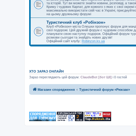
та історій. Тут ви можете знайти новини, розповіді, а та
Криму і чудових Карпат, для кожного з яких є свої окрем
максимально використати свій час в Україні, приєднуйте
на цьому дружньому форумі
Туристичний клуб «Робінзон»
Клуб «Робінзон» міста Олешки пропонує форум для мандр
свої подорожі. Цей дружній форум є чудовим способом дл
планувати свою наступну подорож. Офіційний форум турк
розмови сьогодні та знайдіть нових друзів!
Офіційний сайт клубу:
Robinzon.ks.ua
ХТО ЗАРАЗ ОНЛАЙН
Зараз переглядають цей форум:
ClaudeBot [бот ШІ]
і 0 гостей
Магазин спорядження
Туристичний форум «Рюкзак»