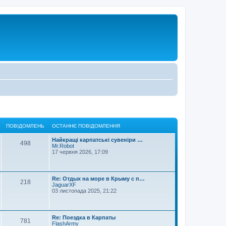
ПОВІДОМЛЕНЬ
ОСТАННЄ ПОВІДОМЛЕННЯ
Найкращі карпатські сувеніри …
498
Mr.Robot
17 червня 2026, 17:09
Re: Отдых на море в Крыму с п…
218
JaguarXF
03 листопада 2025, 21:22
Re: Поездка в Карпаты
781
FlashArmy