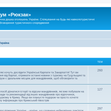
ум «Рюкзак»
ична дошка оголошень України. Спілкування на будь-які навколотуристичні
 обговорення туристичного спорядження
Україна
ТЕМ
260
і хочуть дослідити Українські Карпати та Закарпаття! Тут ви
ння від Карпат, отримати останні новини з туризму на Гуцульщині та
форум є ідеальним місцем для мандрівників, щоб обговорити та
127
сіб дізнатися історії та відгуки мандрівників, які вже побували на
ди та рекомендації від інших мандрівників про відпочинок,
и туризму в Криму. Якщо ви плануєте подорож чи просто хочете
ну інформацію про Кримський півострів
297
ослідженню України, - країни, що сповнена неймовірних пам’яток