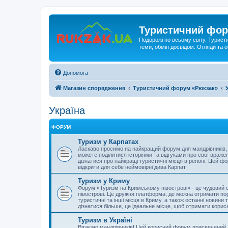
Туристичний фор
Подорожі по всьому світу. Турист
теми, обмін досвідом. Огляди та
Допомога
Магазин спорядження
Туристичний форум «Рюкзак»
Україна
ФОРУМ
Туризм у Карпатах
Ласкаво просимо на найкращий форум для мандрівників, як
можете поділитися історіями та відгуками про свої враже
дізнатися про найкращі туристичні місця в регіоні. Цей 
відкрити для себе неймовірні дива Карпат
Туризм у Криму
Форум «Туризм на Кримському півострові» - це чудовий спо
півострові. Це дружня платформа, де можна отримати пора
туристичні та інші місця в Криму, а також останні новин
дізнатися більше, це ідеальне місце, щоб отримати корис
Туризм в Україні
Вітаємо мандрівників! Цей корисний форум присвячений д