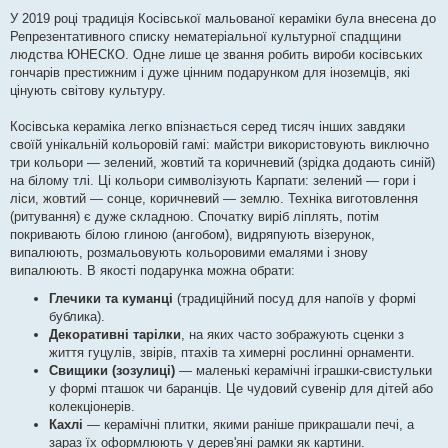
У 2019 році традиція Косівської мальованої кераміки була внесена до
Репрезентативного списку нематеріальної культурної спадщини
людства ЮНЕСКО. Одне лише це звання робить вироби косівських
гончарів престижним і дуже цінним подарунком для іноземців, які
цінують світову культуру.
Косівська кераміка легко впізнається серед тисяч інших завдяки
своїй унікальній кольоровій гамі: майстри використовують виключно
три кольори — зелений, жовтий та коричневий (зрідка додають синій)
на білому тлі. Ці кольори символізують Карпати: зелений — гори і
ліси, жовтий — сонце, коричневий — землю. Техніка виготовлення
(ритування) є дуже складною. Спочатку виріб ліплять, потім
покривають білою глиною (ангобом), видряпують візерунок,
випалюють, розмальовують кольоровими емалями і знову
випалюють. В якості подарунка можна обрати:
Глечики та куманці
(традиційний посуд для напоїв у формі
бублика).
Декоративні тарілки
, на яких часто зображують сценки з
життя гуцулів, звірів, птахів та химерні рослинні орнаменти.
Свищики (зозулиці)
— маленькі керамічні іграшки-свистульки
у формі пташок чи баранців. Це чудовий сувенір для дітей або
колекціонерів.
Кахлі
— керамічні плитки, якими раніше прикрашали печі, а
зараз їх оформлюють у дерев'яні рамки як картини.