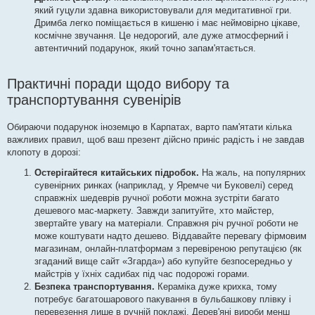
який гуцули здавна використовували для медитативної гри.
Дримба легко поміщається в кишеню і має неймовірно цікаве,
космічне звучання. Це недорогий, але дуже атмосферний і
автентичний подарунок, який точно запам'ятається.
Практичні поради щодо вибору та
транспортування сувенірів
Обираючи подарунок іноземцю в Карпатах, варто пам'ятати кілька
важливих правил, щоб ваш презент дійсно приніс радість і не завдав
клопоту в дорозі:
Остерігайтеся китайських підробок.
На жаль, на популярних
сувенірних ринках (наприклад, у Яремче чи Буковелі) серед
справжніх шедеврів ручної роботи можна зустріти багато
дешевого мас-маркету. Завжди запитуйте, хто майстер,
звертайте увагу на матеріали. Справжня річ ручної роботи не
може коштувати надто дешево. Віддавайте перевагу фірмовим
магазинам, онлайн-платформам з перевіреною репутацією (як
згаданий вище сайт «Згарда») або купуйте безпосередньо у
майстрів у їхніх садибах під час подорожі горами.
Безпека транспортування.
Кераміка дуже крихка, тому
потребує багатошарового пакування в бульбашкову плівку і
перевезення лише в ручній поклажі. Дерев'яні вироби менш