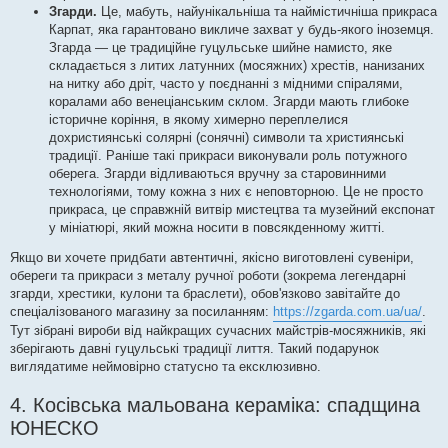
Згарди.
Це, мабуть, найунікальніша та наймістичніша прикраса
Карпат, яка гарантовано викличе захват у будь-якого іноземця.
Згарда — це традиційне гуцульське шийне намисто, яке
складається з литих латунних (мосяжних) хрестів, нанизаних
на нитку або дріт, часто у поєднанні з мідними спіралями,
коралами або венеціанським склом. Згарди мають глибоке
історичне коріння, в якому химерно переплелися
дохристиянські солярні (сонячні) символи та християнські
традиції. Раніше такі прикраси виконували роль потужного
оберега. Згарди відливаються вручну за старовинними
технологіями, тому кожна з них є неповторною. Це не просто
прикраса, це справжній витвір мистецтва та музейний експонат
у мініатюрі, який можна носити в повсякденному житті.
Якщо ви хочете придбати автентичні, якісно виготовлені сувеніри,
обереги та прикраси з металу ручної роботи (зокрема легендарні
згарди, хрестики, кулони та браслети), обов'язково завітайте до
спеціалізованого магазину за посиланням:
https://zgarda.com.ua/ua/
.
Тут зібрані вироби від найкращих сучасних майстрів-мосяжників, які
зберігають давні гуцульські традиції лиття. Такий подарунок
виглядатиме неймовірно статусно та ексклюзивно.
4. Косівська мальована кераміка: спадщина
ЮНЕСКО