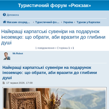
Туристичний форум «Рюкзак»
Допомога
Магазин спорядження
Туристичний форум «Рюкзак»
Україна
Туризм у Карпатах
Найкращі карпатські сувеніри на подарунок
іноземцю: що обрати, аби вразити до глибини
душі
1 повідомлення • Сторінка
1
з
1
Mr.Robot
Найкращі карпатські сувеніри на подарунок
іноземцю: що обрати, аби вразити до глибини
душі
П
17 червня 2026, 17:09
о
в
і
д
о
м
л
е
н