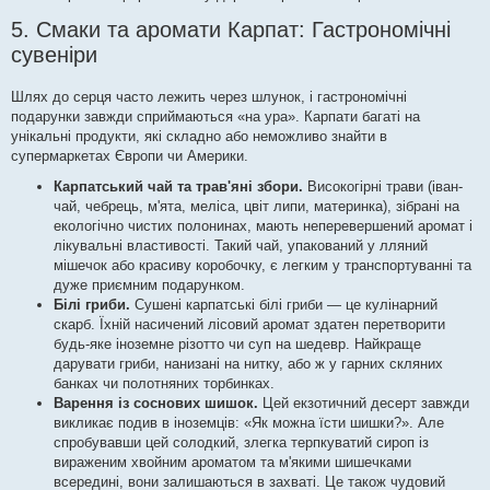
5. Смаки та аромати Карпат: Гастрономічні
сувеніри
Шлях до серця часто лежить через шлунок, і гастрономічні
подарунки завжди сприймаються «на ура». Карпати багаті на
унікальні продукти, які складно або неможливо знайти в
супермаркетах Європи чи Америки.
Карпатський чай та трав'яні збори.
Високогірні трави (іван-
чай, чебрець, м'ята, меліса, цвіт липи, материнка), зібрані на
екологічно чистих полонинах, мають неперевершений аромат і
лікувальні властивості. Такий чай, упакований у лляний
мішечок або красиву коробочку, є легким у транспортуванні та
дуже приємним подарунком.
Білі гриби.
Сушені карпатські білі гриби — це кулінарний
скарб. Їхній насичений лісовий аромат здатен перетворити
будь-яке іноземне різотто чи суп на шедевр. Найкраще
дарувати гриби, нанизані на нитку, або ж у гарних скляних
банках чи полотняних торбинках.
Варення із соснових шишок.
Цей екзотичний десерт завжди
викликає подив в іноземців: «Як можна їсти шишки?». Але
спробувавши цей солодкий, злегка терпкуватий сироп із
вираженим хвойним ароматом та м'якими шишечками
всередині, вони залишаються в захваті. Це також чудовий