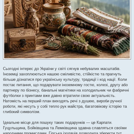
н
я
Сьогодні інтерес до України у світі сягнув небувалих масштабів.
Іноземці захоплюються нашою сміливістю, стійкістю та прагнуть
більше дізнатися про українську культуру, традиції і код нації. Коли
постає питання, що подарувати іноземному гостю, колезі, другу або
партнеру по бізнесу, банальні магнітики на холодильник чи фабричні
футболки з принтами вже давно втратили свою актуальність.
Натомість на перший план виходять речі з душею, вироби ручної
роботи, які несуть у собі тепло рук майстра, багатовікову історію та
глибокий символізм.
Ідеальне місце для пошуку таких подарунків — це Карпати.
Гуцульщина, Бойківщина та Лемківщина здавна славляться своїми
народними промислами. Гірська ізоляція дозволила зберегти тут