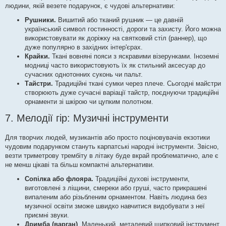
людини, якій везете подарунок, є чудові альтернативи:
Рушники.
Вишитий або тканий рушник — це давній
український символ гостинності, дороги та захисту. Його можна
використовувати як доріжку на святковий стіл (раннер), що
дуже популярно в західних інтер'єрах.
Крайки.
Ткані вовняні пояси з яскравими візерунками. Іноземні
модниці часто використовують їх як стильний аксесуар до
сучасних однотонних суконь чи пальт.
Тайстри.
Традиційні ткані сумки через плече. Сьогодні майстри
створюють дуже сучасні варіації тайстр, поєднуючи традиційні
орнаменти зі шкірою чи цупким полотном.
7. Мелодії гір: Музичні інструменти
Для творчих людей, музикантів або просто поціновувачів екзотики
чудовим подарунком стануть карпатські народні інструменти. Звісно,
везти триметрову трембіту в літаку буде вкрай проблематично, але є
не менш цікаві та більш компактні альтернативи.
Сопілка або флояра.
Традиційні духові інструменти,
виготовлені з ліщини, смереки або груші, часто прикрашені
випаленим або різьбленим орнаментом. Навіть людина без
музичної освіти зможе швидко навчитися видобувати з неї
приємні звуки.
Дримба (варган)
. Маленький, металевий щипковий інструмент,