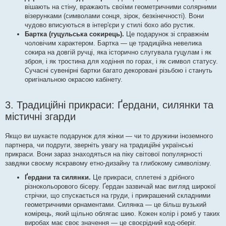
вішають на стіну, вражають своїми геометричними солярними
візерунками (символами сонця, зірок, безкінечності). Вони
чудово вписуються в інтер'єри у стилі бохо або рустик.
Бартка (гуцульська сокирець).
Це подарунок зі справжнім
чоловічим характером. Бартка — це традиційна невелика
сокира на довгій ручці, яка історично слугувала гуцулам і як
зброя, і як тростина для ходіння по горах, і як символ статусу.
Сучасні сувенірні бартки багато декоровані різьбою і стануть
оригінальною окрасою кабінету.
3. Традиційні прикраси: Ґердани, силянки та
містичні згарди
Якщо ви шукаєте подарунок для жінки — чи то дружини іноземного
партнера, чи подруги, зверніть увагу на традиційні українські
прикраси. Вони зараз знаходяться на піку світової популярності
завдяки своєму яскравому етно-дизайну та глибокому символізму.
Ґердани та силянки.
Це прикраси, сплетені з дрібного
різнокольорового бісеру. Ґердан зазвичай має вигляд широкої
стрічки, що спускається на груди, і прикрашений складними
геометричними орнаментами. Силянка — це більш вузький
комірець, який щільно облягає шию. Кожен колір і ромб у таких
виробах має своє значення — це своєрідний код-оберіг.