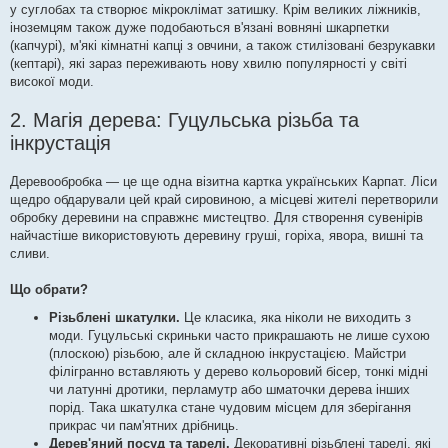
у суглобах та створює мікроклімат затишку. Крім великих ліжників,
іноземцям також дуже подобаються в'язані вовняні шкарпетки
(капчурі), м'які кімнатні капці з овчини, а також стилізовані безрукавки
(кептарі), які зараз переживають нову хвилю популярності у світі
високої моди.
2. Магія дерева: Гуцульська різьба та
інкрустація
Деревообробка — це ще одна візитна картка українських Карпат. Ліси
щедро обдарували цей край сировиною, а місцеві жителі перетворили
обробку деревини на справжнє мистецтво. Для створення сувенірів
найчастіше використовують деревину груші, горіха, явора, вишні та
сливи.
Що обрати?
Різьблені шкатулки.
Це класика, яка ніколи не виходить з
моди. Гуцульські скриньки часто прикрашають не лише сухою
(плоскою) різьбою, але й складною інкрустацією. Майстри
філігранно вставляють у дерево кольоровий бісер, тонкі мідні
чи латунні дротики, перламутр або шматочки дерева інших
порід. Така шкатулка стане чудовим місцем для зберігання
прикрас чи пам'ятних дрібниць.
Дерев'яний посуд та тарелі.
Декоративні різьблені тарелі, які