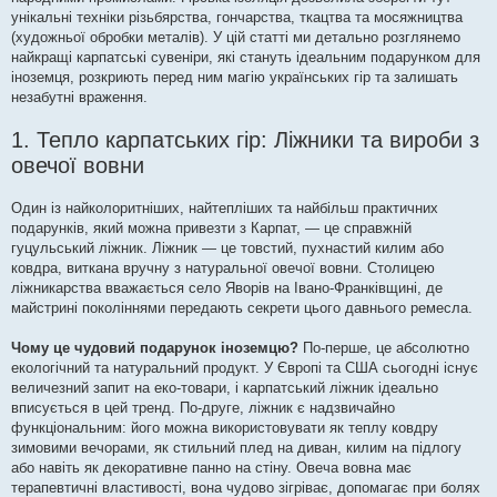
унікальні техніки різьбярства, гончарства, ткацтва та мосяжництва
(художньої обробки металів). У цій статті ми детально розглянемо
найкращі карпатські сувеніри, які стануть ідеальним подарунком для
іноземця, розкриють перед ним магію українських гір та залишать
незабутні враження.
1. Тепло карпатських гір: Ліжники та вироби з
овечої вовни
Один із найколоритніших, найтепліших та найбільш практичних
подарунків, який можна привезти з Карпат, — це справжній
гуцульський ліжник. Ліжник — це товстий, пухнастий килим або
ковдра, виткана вручну з натуральної овечої вовни. Столицею
ліжникарства вважається село Яворів на Івано-Франківщині, де
майстрині поколіннями передають секрети цього давнього ремесла.
Чому це чудовий подарунок іноземцю?
По-перше, це абсолютно
екологічний та натуральний продукт. У Європі та США сьогодні існує
величезний запит на еко-товари, і карпатський ліжник ідеально
вписується в цей тренд. По-друге, ліжник є надзвичайно
функціональним: його можна використовувати як теплу ковдру
зимовими вечорами, як стильний плед на диван, килим на підлогу
або навіть як декоративне панно на стіну. Овеча вовна має
терапевтичні властивості, вона чудово зігріває, допомагає при болях