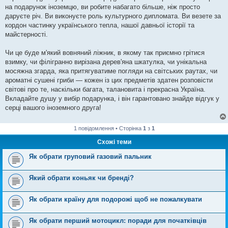
на подарунок іноземцю, ви робите набагато більше, ніж просто
даруєте річ. Ви виконуєте роль культурного дипломата. Ви везете за
кордон частинку українського тепла, нашої давньої історії та
майстерності.
Чи це буде м'який вовняний ліжник, в якому так приємно грітися
взимку, чи філігранно вирізана дерев'яна шкатулка, чи унікальна
мосяжна згарда, яка притягуватиме погляди на світських раутах, чи
ароматні сушені гриби — кожен із цих предметів здатен розповісти
світові про те, наскільки багата, талановита і прекрасна Україна.
Вкладайте душу у вибір подарунка, і він гарантовано знайде відгук у
серці вашого іноземного друга!
1 повідомлення • Сторінка
1
з
1
Схожі теми
Як обрати груповий газовий пальник
Який обрати коньяк чи бренді?
Як обрати країну для подорожі щоб не пожалкувати
Як обрати перший мотоцикл: поради для початківців