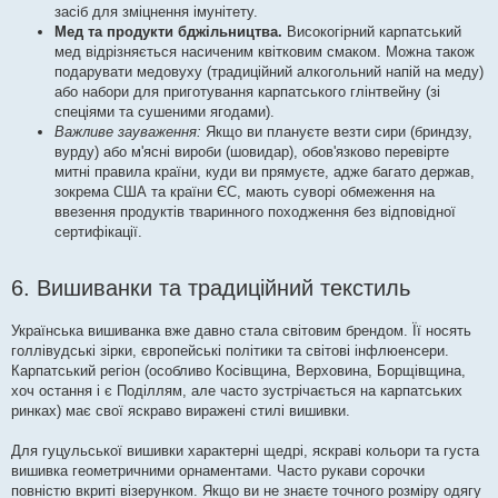
засіб для зміцнення імунітету.
Мед та продукти бджільництва.
Високогірний карпатський
мед відрізняється насиченим квітковим смаком. Можна також
подарувати медовуху (традиційний алкогольний напій на меду)
або набори для приготування карпатського глінтвейну (зі
спеціями та сушеними ягодами).
Важливе зауваження:
Якщо ви плануєте везти сири (бриндзу,
вурду) або м'ясні вироби (шовидар), обов'язково перевірте
митні правила країни, куди ви прямуєте, адже багато держав,
зокрема США та країни ЄС, мають суворі обмеження на
ввезення продуктів тваринного походження без відповідної
сертифікації.
6. Вишиванки та традиційний текстиль
Українська вишиванка вже давно стала світовим брендом. Її носять
голлівудські зірки, європейські політики та світові інфлюенсери.
Карпатський регіон (особливо Косівщина, Верховина, Борщівщина,
хоч остання і є Поділлям, але часто зустрічається на карпатських
ринках) має свої яскраво виражені стилі вишивки.
Для гуцульської вишивки характерні щедрі, яскраві кольори та густа
вишивка геометричними орнаментами. Часто рукави сорочки
повністю вкриті візерунком. Якщо ви не знаєте точного розміру одягу