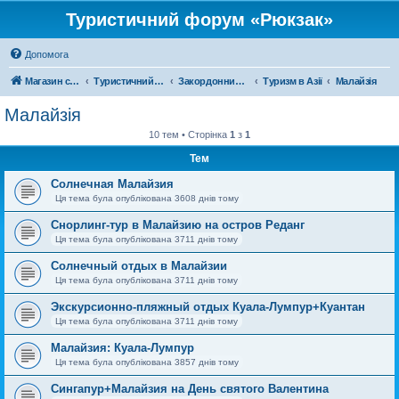
Туристичний форум «Рюкзак»
Допомога
Магазин спорядження
Туристичний форум «Рюкзак»
Закордонний туризм
Туризм в Азії
Малайзія
Малайзія
10 тем • Сторінка
1
з
1
Тем
Солнечная Малайзия
Ця тема була опублікована 3608 днів тому
Снорлинг-тур в Малайзию на остров Реданг
Ця тема була опублікована 3711 днів тому
Солнечный отдых в Малайзии
Ця тема була опублікована 3711 днів тому
Экскурсионно-пляжный отдых Куала-Лумпур+Куантан
Ця тема була опублікована 3711 днів тому
Малайзия: Куала-Лумпур
Ця тема була опублікована 3857 днів тому
Сингапур+Малайзия на День святого Валентина