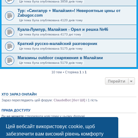
Ця тема була опублікована 3858 днів тому
Тур: «Сингапур + Малайзия»! Невероятные цены от
Zabugor.com
Ця тема була опублікована 4120 днів тому
Куала-Лумпур, Малайзия - Орел и решка №46
Ця тема була опублікована 4173 дні тому
Краткий русско-малайский разговорник
Ця тема була опублікована 5175 днів тому
Магазины outdoor снаряжения в Малайзии
Ця тема була опублікована 5179 днів тому
10 тем • Сторінка
1
з
1
Перейти
ХТО ЗАРАЗ ОНЛАЙН
Зараз переглядають цей форум:
ClaudeBot [бот ШІ]
і 1 гість
ПРАВА ДОСТУПУ
Ви
не можете
створювати нові теми у цьому форумі
Ви
не можете
відповідати на теми у цьому форумі
Ви
не можете
редагувати ваші повідомлення у цьому форумі
Цей вебсайт використовує cookie, щоб
Ви
не можете
видаляти ваші повідомлення у цьому форумі
забезпечити вам високий рівень комфорту
Ви
не можете
додавати файли у цьому форумі