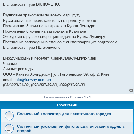
В стоимость тура ВКЛЮЧЕНО:
Групповые трансферы по всему маршруту
Русскоязычный представитель по прилету в отеле.
Проживания 3 ночи на завтраках в Куала-Лумпуре
Проживания 6 ночей на завтраках в Куантане
Экскурсия с русскоговорящим гидом по Куала-Лумпуру
Посещение заповедникв слонов с англоговорящим водителем.
В стоимость тура НЕ включено:
Международный перелет Киев-Куала-Лумпур-Киев
Чаевые
Личные расходы
ООО «Фанвей Холидейс» | ул. Гоголевская 39, оф.2, Киев
email:
info@funway.com.ua
(044)223-21-02, (098)897-49-80, (099)232-96-30
1 повідомлення • Сторінка
1
з
1
Схожі теми
Солнечный коллектор для палаточного городка
Солнечный раскладной фотогальванический модуль с
опорой