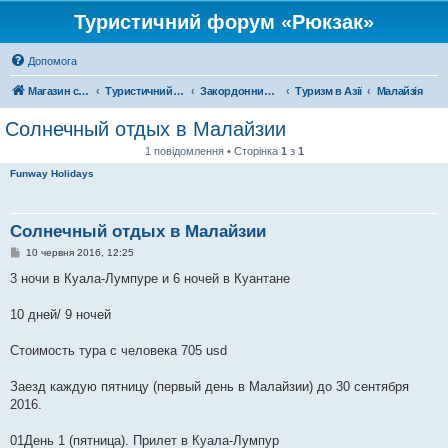
Туристичний форум «Рюкзак»
Допомога
Магазин спорядження
Туристичний форум «Рюкзак»
Закордонний туризм
Туризм в Азії
Малайзія
Солнечный отдых в Малайзии
1 повідомлення • Сторінка
1
з
1
Funway Holidays
Солнечный отдых в Малайзии
П
10 червня 2016, 12:25
о
в
3 ночи в Куала-Лумпуре и 6 ночей в Куантане
і
д
о
10 дней/ 9 ночей
м
л
е
Стоимость тура с человека 705 usd
н
н
я
Заезд каждую пятницу (первый день в Малайзии) до 30 сентября
2016.
01День 1 (пятница). Прилет в Куала-Лумпур