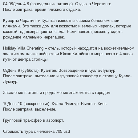
04-08День 4-8 (понедельник-пятница). Отдых в Чератинге
После завтрака, время пляжного отдыха.
Курорты Чератинг и Куантан известны своими белоснежными
пляжами. Это также дом для кожистых и зеленых черепах, которые
каждый год возвращаются сюда. Если повезет, можно увидеть
рождение маленьких черепашек.
Holiday Villa Cherating – отель, который находится на восхетительном
золотистом пляже побережья Южно-Китайского моря всего в 4 часах
пути от центра столицы.
09День 9 (суббота). Куантан. Возвращение в Куала-Лумпур
После завтрака, выселение и групповой трансфер в столицу Куала-
Лумпур.
Заселение в отель и продолжение знакомства с городом.
10День 10 (воскресенье). Куала-Лумпур. Вылет в Киев
После завтрака, выселение.
Групповой трансфер в аэропорт.
Стоимость тура с человека 705 usd