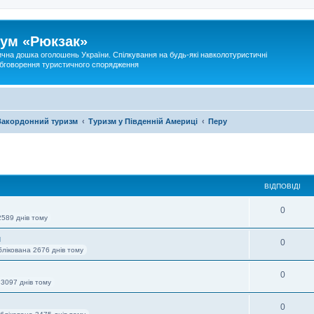
ум «Рюкзак»
ична дошка оголошень України. Спілкування на будь-які навколотуристичні
 обговорення туристичного спорядження
Закордонний туризм
Туризм у Південній Америці
Перу
ВІДПОВІДІ
0
2589 днів тому
л
0
блікована 2676 днів тому
0
 3097 днів тому
0