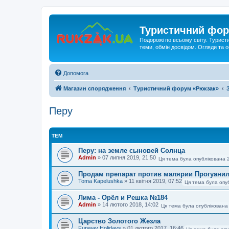
Туристичний фор
Подорожі по всьому світу. Турист
теми, обмін досвідом. Огляди та
Допомога
Магазин спорядження
Туристичний форум «Рюкзак»
Перу
ТЕМ
Перу: на земле сыновей Солнца
Admin
»
07 липня 2019, 21:50
Ця тема була опублікована 
Продам препарат против малярии Прогуани
Toma Kapelushka
»
11 квітня 2019, 07:52
Ця тема була опу
Лима - Орёл и Решка №184
Admin
»
14 лютого 2018, 14:02
Ця тема була опублікована
Царство Золотого Жезла
Funway Holidays
»
01 лютого 2017, 16:46