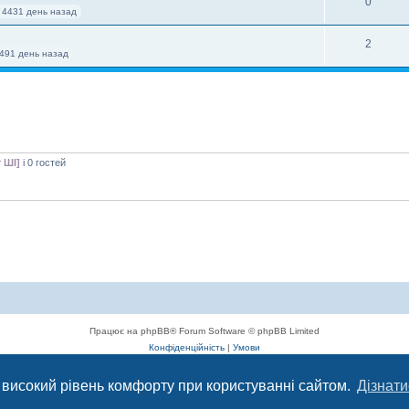
0
 4431 день назад
2
4491 день назад
 ШІ]
і 0 гостей
Працює на phpBB® Forum Software © phpBB Limited
Конфіденційність
|
Умови
 високий рівень комфорту при користуванні сайтом.
Дізнати