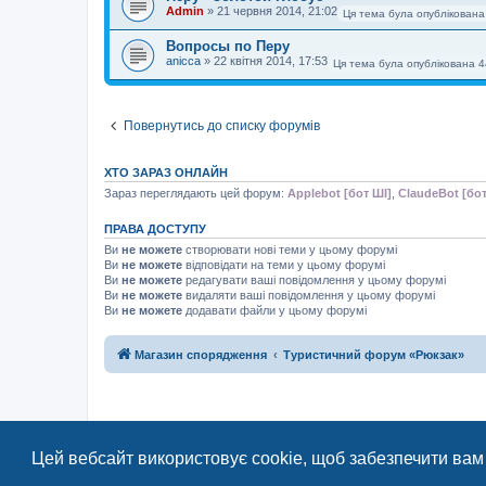
Admin
»
21 червня 2014, 21:02
Ця тема була опублікована
Вопросы по Перу
anicca
»
22 квітня 2014, 17:53
Ця тема була опублікована 
Повернутись до списку форумів
ХТО ЗАРАЗ ОНЛАЙН
Зараз переглядають цей форум:
Applebot [бот ШІ]
,
ClaudeBot [бот
ПРАВА ДОСТУПУ
Ви
не можете
створювати нові теми у цьому форумі
Ви
не можете
відповідати на теми у цьому форумі
Ви
не можете
редагувати ваші повідомлення у цьому форумі
Ви
не можете
видаляти ваші повідомлення у цьому форумі
Ви
не можете
додавати файли у цьому форумі
Магазин спорядження
Туристичний форум «Рюкзак»
Цей вебсайт використовує cookie, щоб забезпечити вам