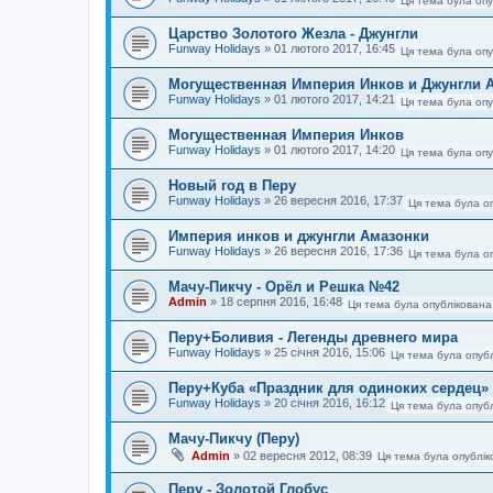
Ця тема була опу
Царство Золотого Жезла - Джунгли
Funway Holidays
»
01 лютого 2017, 16:45
Ця тема була опу
Могущественная Империя Инков и Джунгли 
Funway Holidays
»
01 лютого 2017, 14:21
Ця тема була опу
Могущественная Империя Инков
Funway Holidays
»
01 лютого 2017, 14:20
Ця тема була опу
Новый год в Перу
Funway Holidays
»
26 вересня 2016, 17:37
Ця тема була о
Империя инков и джунгли Амазонки
Funway Holidays
»
26 вересня 2016, 17:36
Ця тема була о
Мачу-Пикчу - Орёл и Решка №42
Admin
»
18 серпня 2016, 16:48
Ця тема була опублікована
Перу+Боливия - Легенды древнего мира
Funway Holidays
»
25 січня 2016, 15:06
Ця тема була опубл
Перу+Куба «Праздник для одиноких сердец»
Funway Holidays
»
20 січня 2016, 16:12
Ця тема була опубл
Мачу-Пикчу (Перу)
Admin
»
02 вересня 2012, 08:39
Ця тема була опублік
Перу - Золотой Глобус