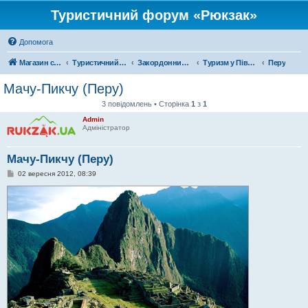
Туристичний форум «Рюкзак»
Допомога
Магазин спорядження
Туристичний форум «Рюкзак»
Закордонний туризм
Туризм у Південній Америці
Перу
Мачу-Пикчу (Перу)
3 повідомлень • Сторінка
1
з
1
Admin
Адміністратор
Мачу-Пикчу (Перу)
П
02 вересня 2012, 08:39
о
в
і
д
о
м
л
е
н
н
я