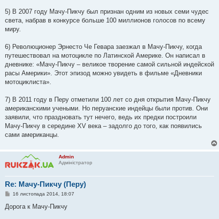
5) В 2007 году Мачу-Пикчу был признан одним из новых семи чудес
света, набрав в конкурсе больше 100 миллионов голосов по всему
миру.
6) Революционер Эрнесто Че Гевара заезжал в Мачу-Пикчу, когда
путешествовал на мотоцикле по Латинской Америке. Он написал в
дневнике: «Мачу-Пикчу – великое творение самой сильной индейской
расы Америки». Этот эпизод можно увидеть в фильме «Дневники
мотоциклиста».
7) В 2011 году в Перу отметили 100 лет со дня открытия Мачу-Пикчу
американскими учеными. Но перуанские индейцы были против. Они
заявили, что праздновать тут нечего, ведь их предки построили
Мачу-Пикчу в середине XV века – задолго до того, как появились
сами американцы.
Admin
Адміністратор
Re: Мачу-Пикчу (Перу)
П
16 листопада 2014, 18:07
о
в
Дорога к Мачу-Пикчу
і
д