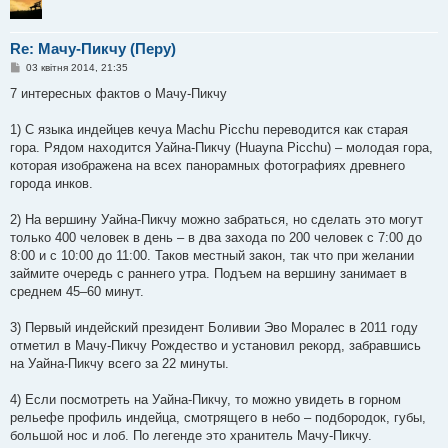
Re: Мачу-Пикчу (Перу)
П
03 квітня 2014, 21:35
о
в
7 интересных фактов о Мачу-Пикчу
і
д
о
1) С языка индейцев кечуа Machu Picchu переводится как старая
м
гора. Рядом находится Уайна-Пикчу (Huayna Picchu) – молодая гора,
л
е
которая изображена на всех панорамных фотографиях древнего
н
города инков.
н
я
2) На вершину Уайна-Пикчу можно забраться, но сделать это могут
только 400 человек в день – в два захода по 200 человек с 7:00 до
8:00 и с 10:00 до 11:00. Таков местный закон, так что при желании
займите очередь с раннего утра. Подъем на вершину занимает в
среднем 45–60 минут.
3) Первый индейский президент Боливии Эво Моралес в 2011 году
отметил в Мачу-Пикчу Рождество и установил рекорд, забравшись
на Уайна-Пикчу всего за 22 минуты.
4) Если посмотреть на Уайна-Пикчу, то можно увидеть в горном
рельефе профиль индейца, смотрящего в небо – подбородок, губы,
большой нос и лоб. По легенде это хранитель Мачу-Пикчу.