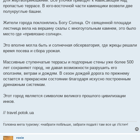
для жертвоприношений. Все улочки приводят к нависающей над
пропастью террасе. В юго-восточной части каменщики возвели две
полукруглые башни.
Жители города поклонялись Богу Солнца. От священной площади
лестница вела на вершину скалы с многоугольным камнем, это было
место где «привязано солнце».
Это вполне могла быть и солнечная обсерватория, где жрецы решали
время посева и сбора урожая.
Массивные ступенчатые террасы и подпорные стены уже более 500
лет сохраняют город, не давая возможности разрушить его
оползням, ветрам и дождям. В сезон дождей дорога по прежнему
остается в прекрасном состоянии благодаря искусно построенным
дренажным системам.
Этот город является символом великого прошлого цивилизации
инков.
// travel.potok.ua
Головна мета туризму: «набрати побільше, забрати подалі і там все це з'їсти»!
roxie