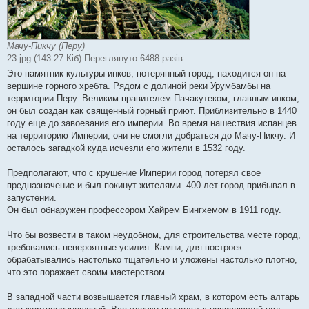
Мачу-Пикчу (Перу)
23.jpg (143.27 Кіб) Переглянуто 6488 разів
Это памятник культуры инков, потерянный город, находится он на
вершине горного хребта. Рядом с долиной реки Урумбамбы на
территории Перу. Великим правителем Пачакутеком, главным инком,
он был создан как священный горный приют. Приблизительно в 1440
году еще до завоевания его империи. Во время нашествия испанцев
на территорию Империи, они не смогли добраться до Мачу-Пикчу. И
осталось загадкой куда исчезли его жители в 1532 году.
Предполагают, что с крушение Империи город потерял свое
предназначение и был покинут жителями. 400 лет город прибывал в
запустении.
Он был обнаружен профессором Хайрем Бингхемом в 1911 году.
Что бы возвести в таком неудобном, для строительства месте город,
требовались невероятные усилия. Камни, для построек
обрабатывались настолько тщательно и уложены настолько плотно,
что это поражает своим мастерством.
В западной части возвышается главный храм, в котором есть алтарь