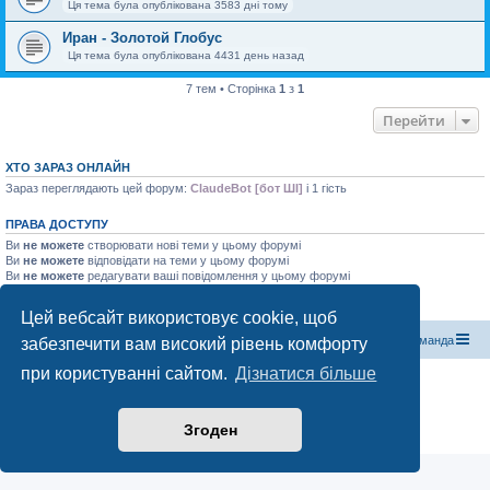
Ця тема була опублікована 3583 дні тому
Иран - Золотой Глобус
Ця тема була опублікована 4431 день назад
7 тем • Сторінка
1
з
1
Перейти
ХТО ЗАРАЗ ОНЛАЙН
Зараз переглядають цей форум:
ClaudeBot [бот ШІ]
і 1 гість
ПРАВА ДОСТУПУ
Ви
не можете
створювати нові теми у цьому форумі
Ви
не можете
відповідати на теми у цьому форумі
Ви
не можете
редагувати ваші повідомлення у цьому форумі
Ви
не можете
видаляти ваші повідомлення у цьому форумі
Ви
не можете
додавати файли у цьому форумі
Цей вебсайт використовує cookie, щоб
Магазин спорядження
Туристичний форум «Рюкзак»
Команда
забезпечити вам високий рівень комфорту
при користуванні сайтом.
Дізнатися більше
Працює на phpBB® Forum Software © phpBB Limited
Конфіденційність
|
Умови
Згоден