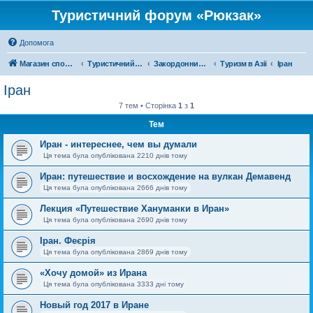
Туристичний форум «Рюкзак»
Допомога
Магазин спорядження
Туристичний форум «Рюкзак»
Закордонний туризм
Туризм в Азії
Іран
Іран
7 тем • Сторінка
1
з
1
Тем
Иран - интереснее, чем вы думали
Ця тема була опублікована 2210 днів тому
Иран: путешествие и восхождение на вулкан Демавенд
Ця тема була опублікована 2666 днів тому
Лекция «Путешествие Хануманки в Иран»
Ця тема була опублікована 2690 днів тому
Іран. Феєрія
Ця тема була опублікована 2869 днів тому
«Хочу домой» из Ирана
Ця тема була опублікована 3333 дні тому
Новый год 2017 в Иране