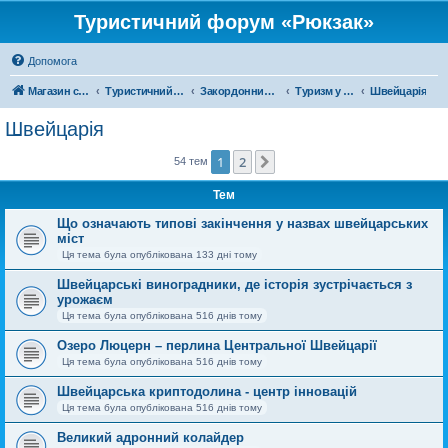
Туристичний форум «Рюкзак»
Допомога
Магазин спорядження
Туристичний форум «Рюкзак»
Закордонний туризм
Туризм у Європі
Швейцарія
Швейцарія
1
2
Далі
54 тем
Тем
Що означають типові закінчення у назвах швейцарських
міст
Ця тема була опублікована 133 дні тому
Швейцарські виноградники, де історія зустрічається з
урожаєм
Ця тема була опублікована 516 днів тому
Озеро Люцерн – перлина Центральної Швейцарії
Ця тема була опублікована 516 днів тому
Швейцарська криптодолина - центр інновацій
Ця тема була опублікована 516 днів тому
Великий адронний колайдер