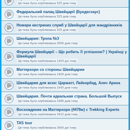
Ця тема була опублікована 525 днів тому
Федеральний палац Швейцарії (Бундесхаус)
Ця тема була опублікована 525 днів тому
Номери екстрених служб у Швейцарії для мандрівників
Ця тема була опублікована 525 днів тому
Швейцария: Тропа №3
Ця тема була опублікована 3506 днів тому
Формула Швейцарії – Що робить її успішною? | Українці у
Швейцарії
Ця тема була опублікована 1403 дні тому
Маттерхорн со стороны Швейцарии
Ця тема була опублікована 1926 днів тому
Швейцария для всех: Церматт, Лейкербад, Алеч Арена
Ця тема була опублікована 2445 днів тому
Швейцария. Почти идеальная страна. Большой Выпуск
Ця тема була опублікована 2486 днів тому
Восхождение на Маттерхорн (4478м) с Trekking Experts
Ця тема була опублікована 3412 днів тому
TAS tour
Ця тема була опублікована 3404 дні тому