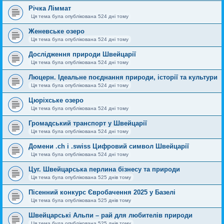
Річка Ліммат
Ця тема була опублікована 524 дні тому
Женевське озеро
Ця тема була опублікована 524 дні тому
Дослідження природи Швейцарії
Ця тема була опублікована 524 дні тому
Люцерн. Ідеальне поєднання природи, історії та культури
Ця тема була опублікована 524 дні тому
Цюріхське озеро
Ця тема була опублікована 524 дні тому
Громадський транспорт у Швейцарії
Ця тема була опублікована 524 дні тому
Домени .ch і .swiss Цифровий символ Швейцарії
Ця тема була опублікована 524 дні тому
Цуг. Швейцарська перлина бізнесу та природи
Ця тема була опублікована 525 днів тому
Пісенний конкурс Євробачення 2025 у Базелі
Ця тема була опублікована 525 днів тому
Швейцарські Альпи – рай для любителів природи
Ця тема була опублікована 525 днів тому