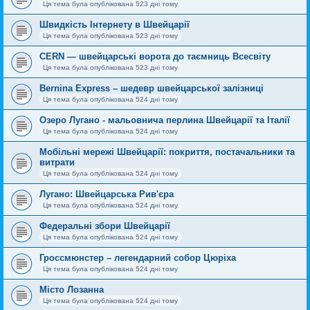
Ця тема була опублікована 523 дні тому
Швидкість Інтернету в Швейцарії
Ця тема була опублікована 523 дні тому
CERN — швейцарські ворота до таємниць Всесвіту
Ця тема була опублікована 523 дні тому
Bernina Express – шедевр швейцарської залізниці
Ця тема була опублікована 524 дні тому
Озеро Лугано - мальовнича перлина Швейцарії та Італії
Ця тема була опублікована 524 дні тому
Мобільні мережі Швейцарії: покриття, постачальники та
витрати
Ця тема була опублікована 524 дні тому
Лугано: Швейцарська Рив'єра
Ця тема була опублікована 524 дні тому
Федеральні збори Швейцарії
Ця тема була опублікована 524 дні тому
Гроссмюнстер – легендарний собор Цюріха
Ця тема була опублікована 524 дні тому
Місто Лозанна
Ця тема була опублікована 524 дні тому