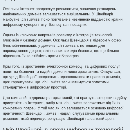
Оскільки Інтернет продовжує розвиватися, значення розширень
національних доменів залишається вирішальним. У Швейцарії
майбутнє .ch і .swiss тісно пов’язане з незмінною відданістю країни
цифровому суверенітету, безпеці та інноваціям.
Одним із ключових напрямків розвитку є інтеграція технології
блокчейн у безпеку домену. Оскільки Швейцарія є лідером у сфері
блокчейн-інновацій, у доменів .ch і .swiss є потенціал для
впровадження децентралізованих заходів безпеки, що ще більше
підвищить їхню стійкість проти кіберзагроз.
Крім того, із зростанням електронної комерції та цифрових послуг
попит на безпечні та надійні домени лише зростатиме. Очікується,
що уряд Швейцарії продовжить вдосконалювати правила доменів,
щоб гарантувати, що .ch і .swiss залишатимуться золотими
стандартами в цифровому просторі.
Для компаній, підприємців і організацій, які прагнуть створити надійну
присутність в Інтернеті, вибір між .ch і .swiss залежатиме від їхніх
конкретних потреб. У той час як .ch залишається основою цифрової
ідентичності Швейцарії, .swiss і надалі слугуватиме преміальним
доменом, який підвищує репутацію Швейцарії на світовій арені.
Якір Швейцарії в епоху цифрових технологій