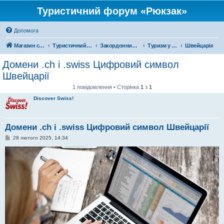
Туристичний форум «Рюкзак»
Допомога
Магазин спорядження
Туристичний форум «Рюкзак»
Закордонний туризм
Туризм у Європі
Швейцарія
Домени .ch і .swiss Цифровий символ
Швейцарії
1 повідомлення • Сторінка
1
з
1
Discover Swiss!
Домени .ch і .swiss Цифровий символ Швейцарії
П
28 лютого 2025, 14:34
о
в
і
д
о
м
л
е
н
н
я