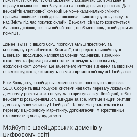
присутність, сигналізуючи місцевим споживачам, що вони мають
справу з компанією, яка базується на швейцарських цінностях. Для
веб-сайтів електронної комерції це може кардинально змінити
правила, оскільки швейцарські споживачі високо цінують довіру та
надійність під час покупок онлайн. Веб-сайт .ch часто користується
більшою довірою, ніж звичайний .com, особливо серед швейцарських
покупців.
Домен .swiss, з іншого боку, пропонує більш престижну та
міжнародну привабливість. Компанії, які продають вироблену в
Швейцарії продукцію, наприклад бренди годинників, виробники
шоколаду та фармацевтичні гіганти, отримують переваги від
ексклюзивності домену. Це забезпечує миттєве визнання та відрізняє
їх від конкурентів, які можуть не мати прямого зв’язку зі Швейцарією.
Крім брендингу, швейцарські домени також пропонують переваги
SEO. Google та інші пошукові системи надають перевагу локальним
доменам у результатах пошуку для користувачів у Швейцарії, тобто
веб-сайт із розширенням .ch, швидше за все, матиме вищий рейтинг
для пошукових запитів у Швейцарії. Це дає місцевим компаніям
перевагу в цифровому маркетингу, допомагаючи їм ефективніше
охоплювати цільову аудиторію.
Майбутнє швейцарських доменів у
цифровому світі