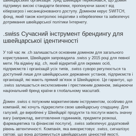
швейцарських організацій. Уряд Швейцарії переконався, що домен
підтримує високі стандарти безпеки, пропонуючи захист від
кіберзагроз і несанкціонованого доступу. Доменом керує SWITCH,
фонд, який також контролює ініціативи з кібербезпеки та забезпечує
дотримання швейцарської політики Інтернету.
.swiss Сучасний інструмент брендингу для
швейцарської ідентичності
У той час як .ch залишається основним доменом для загального
користування, Швейцарія запровадила .swiss у 2015 році для певної
мети. На відміну від .ch, який відкритий для окремих осіб,
підприємств і організацій усіх типів, .swiss суворо регулюється та
доступний лише для швейцарських державних установ, підприємств і
організацій, які мають прямий зв’язок зі Швейцарією. Це гарантує, що
.swiss залишається ексклюзивним і престижним доменом, зміцнюючи
національний бренд країни в глобальному масштабі.
Домен .swiss є потужним маркетинговим інструментом, особливо для
компаній, які хочуть підкреслити свою швейцарську спадщину. Для
галузей, де вироблені у Швейцарії продукти та послуги мають значну
вагу (наприклад, виготовлення годинників, предмети розкоші,
фармацевтика та фінансові послуги), .swiss забезпечує додатковий
рівень автентичності. Компанія, яка використовує .swiss, сигналізує
світові, що вона дотримується швейцарських цінностей якості,