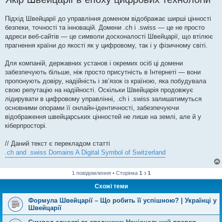
Підхід Швейцарії до управління доменом відображає ширші цінності
безпеки, точності та інновацій. Домени .ch і .swiss — це не просто
адреси веб-сайтів — це символи досконалості Швейцарії, що втілює
прагнення країни до якості як у цифровому, так і у фізичному світі.
Для компаній, державних установ і окремих осіб ці домени
забезпечують більше, ніж просто присутність в Інтернеті — вони
пропонують довіру, надійність і зв’язок із країною, яка побудувала
свою репутацію на надійності. Оскільки Швейцарія продовжує
лідирувати в цифровому управлінні, .ch і .swiss залишатимуться
основними опорами її онлайн-ідентичності, забезпечуючи
відображення швейцарських цінностей не лише на землі, але й у
кіберпросторі.
// Даний текст є перекладом статті
.ch and .swiss Domains A Digital Symbol of Switzerland
1 повідомлення • Сторінка
1
з
1
Схожі теми
Формула Швейцарії – Що робить її успішною? | Українці у
Швейцарії