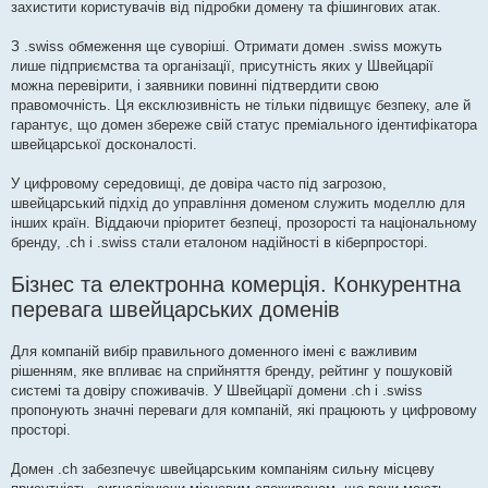
захистити користувачів від підробки домену та фішингових атак.
З .swiss обмеження ще суворіші. Отримати домен .swiss можуть
лише підприємства та організації, присутність яких у Швейцарії
можна перевірити, і заявники повинні підтвердити свою
правомочність. Ця ексклюзивність не тільки підвищує безпеку, але й
гарантує, що домен збереже свій статус преміального ідентифікатора
швейцарської досконалості.
У цифровому середовищі, де довіра часто під загрозою,
швейцарський підхід до управління доменом служить моделлю для
інших країн. Віддаючи пріоритет безпеці, прозорості та національному
бренду, .ch і .swiss стали еталоном надійності в кіберпросторі.
Бізнес та електронна комерція. Конкурентна
перевага швейцарських доменів
Для компаній вибір правильного доменного імені є важливим
рішенням, яке впливає на сприйняття бренду, рейтинг у пошуковій
системі та довіру споживачів. У Швейцарії домени .ch і .swiss
пропонують значні переваги для компаній, які працюють у цифровому
просторі.
Домен .ch забезпечує швейцарським компаніям сильну місцеву