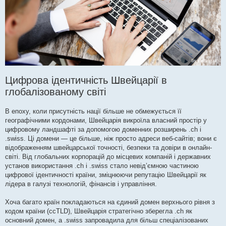
Цифрова ідентичність Швейцарії в
глобалізованому світі
В епоху, коли присутність нації більше не обмежується її
географічними кордонами, Швейцарія викроїла власний простір у
цифровому ландшафті за допомогою доменних розширень .ch і
.swiss. Ці домени — це більше, ніж просто адреси веб-сайтів; вони є
відображенням швейцарської точності, безпеки та довіри в онлайн-
світі. Від глобальних корпорацій до місцевих компаній і державних
установ використання .ch і .swiss стало невід’ємною частиною
цифрової ідентичності країни, зміцнюючи репутацію Швейцарії як
лідера в галузі технологій, фінансів і управління.
Хоча багато країн покладаються на єдиний домен верхнього рівня з
кодом країни (ccTLD), Швейцарія стратегічно зберегла .ch як
основний домен, а .swiss запровадила для більш спеціалізованих