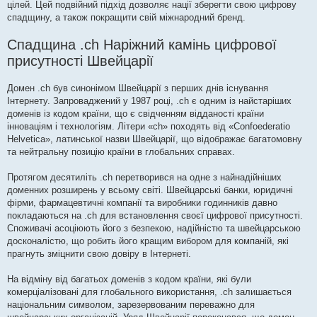
цілей. Цей подвійний підхід дозволяє нації зберегти свою цифрову
спадщину, а також покращити свій міжнародний бренд.
Спадщина .ch Наріжний камінь цифрової
присутності Швейцарії
Домен .ch був синонімом Швейцарії з перших днів існування
Інтернету. Запроваджений у 1987 році, .ch є одним із найстаріших
доменів із кодом країни, що є свідченням відданості країни
інноваціям і технологіям. Літери «ch» походять від «Confoederatio
Helvetica», латинської назви Швейцарії, що відображає багатомовну
та нейтральну позицію країни в глобальних справах.
Протягом десятиліть .ch перетворився на одне з найнадійніших
доменних розширень у всьому світі. Швейцарські банки, юридичні
фірми, фармацевтичні компанії та виробники годинників давно
покладаються на .ch для встановлення своєї цифрової присутності.
Споживачі асоціюють його з безпекою, надійністю та швейцарською
досконалістю, що робить його кращим вибором для компаній, які
прагнуть зміцнити свою довіру в Інтернеті.
На відміну від багатьох доменів з кодом країни, які були
комерціалізовані для глобального використання, .ch залишається
національним символом, зарезервованим переважно для