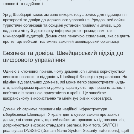
точності та надійності.
Уряд Швейцарії також активно використовує .swiss для підвищення
прозорості та довіри до державного управління. Урядові веб-сайти,
туристичні організації та офіційні установи прийняли .swiss, щоб
надавати чітку й достовірну інформацію як громадянам, так і
міжнародній аудиторії. Домен став печаткою схвалення, яка свідчить
про те, що веб-сайт належить законній швейцарській організації.
Безпека та довіра. Швейцарський підхід до
цифрового управління
Однією з ключових причин, чому домени .ch і .swiss користуються
високою повагою, є відданість Швейцарії безпеці та управлінню. На
відміну від загальних доменів, які може легко зареєструвати будь-
хто, швейцарські правила домену гарантують, що право власності
пов’язане із законною присутністю в країні. Це запобігає
шахрайському використанню та мінімізує ризик кіберзагроз.
Домен .ch отримує переваги від надійної інфраструктури
кібербезпеки Швейцарії. У країні діють суворі закони про захист
даних, які гарантують, що веб-сайти, які працюють під назвою .ch,
дотримуються високих стандартів безпеки. Крім того, SWITCH
реалізував DNSSEC (Domain Name System Security Extensions), щоб