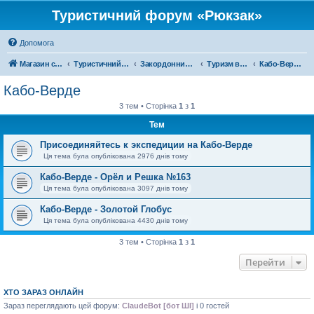
Туристичний форум «Рюкзак»
Допомога
Магазин спорядження
Туристичний форум «Рюкзак»
Закордонний туризм
Туризм в Африці
Кабо-Верде
Кабо-Верде
3 тем • Сторінка
1
з
1
Тем
Присоединяйтесь к экспедиции на Кабо-Верде
Ця тема була опублікована 2976 днів тому
Кабо-Верде - Орёл и Решка №163
Ця тема була опублікована 3097 днів тому
Кабо-Верде - Золотой Глобус
Ця тема була опублікована 4430 днів тому
3 тем • Сторінка
1
з
1
Перейти
ХТО ЗАРАЗ ОНЛАЙН
Зараз переглядають цей форум:
ClaudeBot [бот ШІ]
і 0 гостей