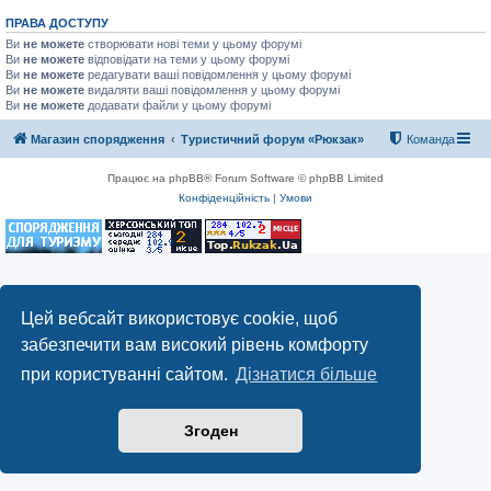
ПРАВА ДОСТУПУ
Ви
не можете
створювати нові теми у цьому форумі
Ви
не можете
відповідати на теми у цьому форумі
Ви
не можете
редагувати ваші повідомлення у цьому форумі
Ви
не можете
видаляти ваші повідомлення у цьому форумі
Ви
не можете
додавати файли у цьому форумі
Магазин спорядження
Туристичний форум «Рюкзак»
Команда
Працює на phpBB® Forum Software © phpBB Limited
Конфіденційність
|
Умови
Цей вебсайт використовує cookie, щоб
забезпечити вам високий рівень комфорту
при користуванні сайтом.
Дізнатися більше
Згоден