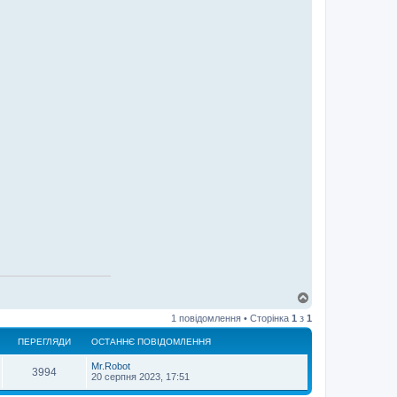
Д
о
1 повідомлення • Сторінка
1
з
1
г
о
ПЕРЕГЛЯДИ
ОСТАННЄ ПОВІДОМЛЕННЯ
р
и
Mr.Robot
3994
20 серпня 2023, 17:51