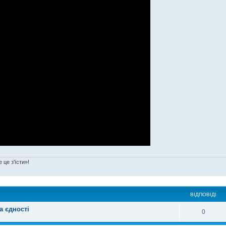
 це з'їсти»!
ВІДПОВІДІ
а єдності
0