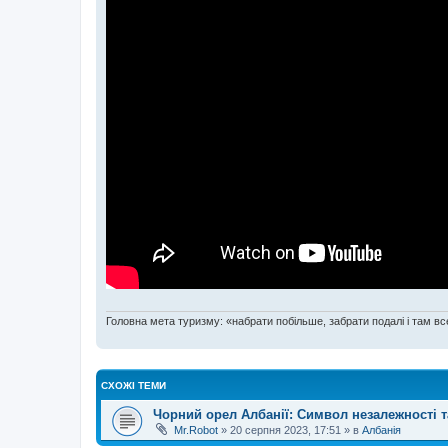
Головна мета туризму: «набрати побільше, забрати подалі і там все
СХОЖІ ТЕМИ
Чорний орел Албанії: Символ незалежності т
Mr.Robot
»
20 серпня 2023, 17:51
» в
Албанія