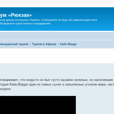
ум «Рюкзак»
ична дошка оголошень України. Спілкування на будь-які навколотуристичні
 обговорення туристичного спорядження
Закордонний туризм
Туризм в Африці
Кабо-Верде
аривают, что когда-то он был густо засажен зеленью, но населившие
егодня Кабо-Верде один из самых сухих и запыленных уголков мира, нас
мотрите