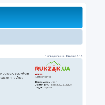
1 повідомлення • Сторінка
1
з
1
 его люди, вырубили
Admin
Адміністратор
только, что Лесе
Повідомлень:
7657
З нами з:
02 червня 2012, 23:08
Звідки:
Херсон