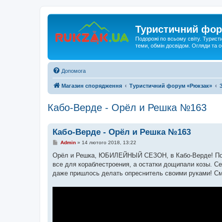
Туристичний фор
Подорожі по всьому світу. Турист
теми, обмін досвідом. Огляди та
Допомога
Магазин спорядження
Туристичний форум «Рюкзак»
Кабо-Верде - Орёл и Решка №163
Кабо-Верде - Орёл и Решка №163
П
Admin
»
14 лютого 2018, 13:22
о
в
Орёл и Решка, ЮБИЛЕЙНЫЙ СЕЗОН, в Кабо-Верде! Погов
і
все для кораблестроения, а остатки дощипали козы. С
д
о
даже пришлось делать опреснитель своими руками! С
м
л
е
н
н
я