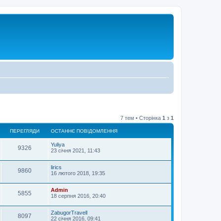
7 тем • Сторінка
1
з
1
ПЕРЕГЛЯДИ
ОСТАННЄ ПОВІДОМЛЕННЯ
Yuliya
9326
23 січня 2021, 11:43
lirics
9860
16 лютого 2018, 19:35
Admin
5855
18 серпня 2016, 20:40
ZabugorTravell
8097
22 січня 2016, 09:41