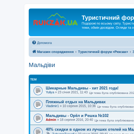
Туристичний фор
Подорожі по всьому світу. Турист
теми, обмін досвідом. Огляди та
Допомога
Магазин спорядження
Туристичний форум «Рюкзак»
Мальдіви
ТЕМ
Шикарные Мальдивы - хит 2021 года!
Yuliya
»
23 січня 2021, 11:43
Ця тема була опублікована 202
Пляжный отдых на Мальдивах
Vladimir1
»
10 серпня 2015, 10:36
Ця тема була опублікова
Мальдивы - Орёл и Решка №102
Admin
»
18 серпня 2016, 20:40
Ця тема була опублікована
40% скидки в одном из лучших отелей на М
ZabugorTravell
»
22 січня 2016, 09:41