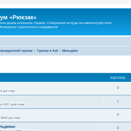
ум «Рюкзак»
ична дошка оголошень України. Спілкування на будь-які навколотуристичні
 обговорення туристичного спорядження
Закордонний туризм
Туризм в Азії
Мальдіви
ВІДПОВІДІ
0
4 дні тому
1
на 4017 днів тому
0
 3643 дні тому
альдивах
0