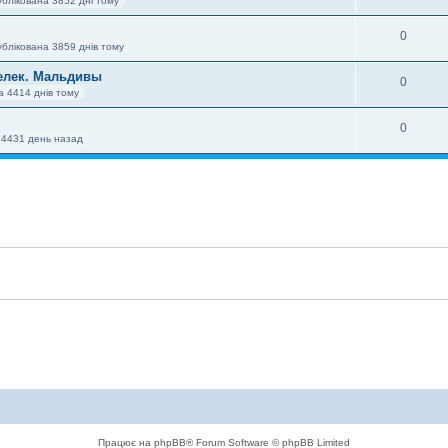
ублікована 3852 дні тому
0
ублікована 3859 днів тому
елек. Мальдивы
0
а 4414 днів тому
0
 4431 день назад
Працює на phpBB® Forum Software © phpBB Limited