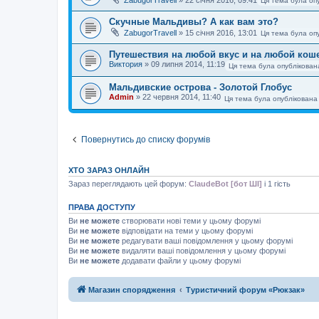
Ця тема була оп
Скучные Мальдивы? А как вам это?
ZabugorTravell
»
15 січня 2016, 13:01
Ця тема була оп
Путешествия на любой вкус и на любой кош
Виктория
»
09 липня 2014, 11:19
Ця тема була опублікован
Мальдивские острова - Золотой Глобус
Admin
»
22 червня 2014, 11:40
Ця тема була опублікована
Повернутись до списку форумів
ХТО ЗАРАЗ ОНЛАЙН
Зараз переглядають цей форум:
ClaudeBot [бот ШІ]
і 1 гість
ПРАВА ДОСТУПУ
Ви
не можете
створювати нові теми у цьому форумі
Ви
не можете
відповідати на теми у цьому форумі
Ви
не можете
редагувати ваші повідомлення у цьому форумі
Ви
не можете
видаляти ваші повідомлення у цьому форумі
Ви
не можете
додавати файли у цьому форумі
Магазин спорядження
Туристичний форум «Рюкзак»