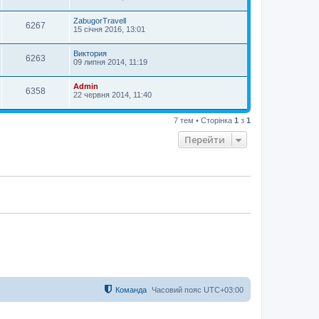
ZabugorTravell
6267
15 січня 2016, 13:01
Виктория
6263
09 липня 2014, 11:19
Admin
6358
22 червня 2014, 11:40
7 тем • Сторінка
1
з
1
Перейти
Команда
Часовий пояс
UTC+03:00