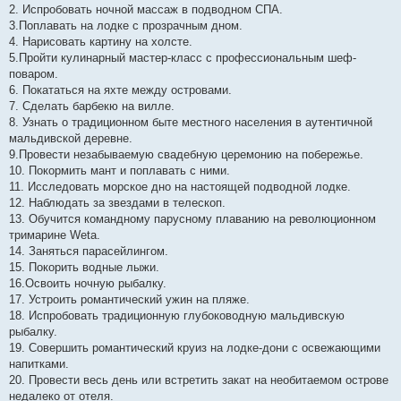
2. Испробовать ночной массаж в подводном СПА.
3.Поплавать на лодке с прозрачным дном.
4. Нарисовать картину на холсте.
5.Пройти кулинарный мастер-класс с профессиональным шеф-
поваром.
6. Покататься на яхте между островами.
7. Сделать барбекю на вилле.
8. Узнать о традиционном быте местного населения в аутентичной
мальдивской деревне.
9.Провести незабываемую свадебную церемонию на побережье.
10. Покормить мант и поплавать с ними.
11. Исследовать морское дно на настоящей подводной лодке.
12. Наблюдать за звездами в телескоп.
13. Обучится командному парусному плаванию на революционном
тримарине Weta.
14. Заняться парасейлингом.
15. Покорить водные лыжи.
16.Освоить ночную рыбалку.
17. Устроить романтический ужин на пляже.
18. Испробовать традиционную глубоководную мальдивскую
рыбалку.
19. Совершить романтический круиз на лодке-дони с освежающими
напитками.
20. Провести весь день или встретить закат на необитаемом острове
недалеко от отеля.