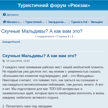
Туристичний форум «Рюкзак»
Допомога
Магазин спорядження
Туристичний форум «Рюкзак»
Закордонний туризм
Туризм в Азії
Мальдіви
Скучные Мальдивы? А как вам это?
1 повідомлення • Сторінка
1
з
1
ZabugorTravell
Скучные Мальдивы? А как вам это?
П
15 січня 2016, 13:01
о
в
У каждого свое понимание райских мест нашей необъятной планеты.
і
Но поработав уже десяток лет, мы можем с уверенностью сказать:
д
о
«Большинство клиентов подтверждают, рай – это Мальдивы».
м
Некоторые считают, что помимо того, как греться на солнышке и
л
е
наслаждаться великолепными пейзажами, там делать нечего. А вот
н
и нет. Мы подготовили для вас ТОП-100 интересных и
н
я
занимательных идей, которые просто необходимо воплотить в жизнь
каждому любителю активного отдыха.
1. Посмотреть кино под звездами.