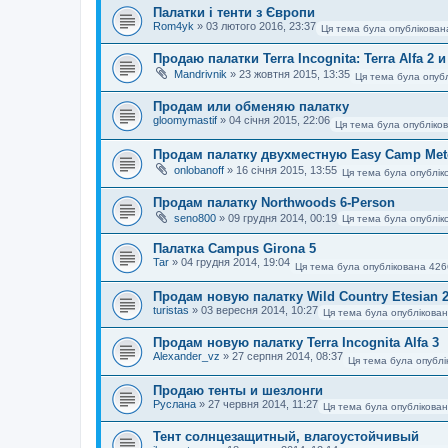
Палатки і тенти з Європи
Rom4yk
»
03 лютого 2016, 23:37
Ця тема була опублікован
Продаю палатки Terra Incognita: Terra Alfa 2 
Mandrivnik
»
23 жовтня 2015, 13:35
Ця тема була опубл
Продам или обменяю палатку
gloomymastif
»
04 січня 2015, 22:06
Ця тема була опубліко
Продам палатку двухместную Easy Camp Met
onlobanoff
»
16 січня 2015, 13:55
Ця тема була опублік
Продам палатку Northwoods 6-Person
seno800
»
09 грудня 2014, 00:19
Ця тема була опублік
Палатка Campus Girona 5
Tar
»
04 грудня 2014, 19:04
Ця тема була опублікована 426
Продам новую палатку Wild Country Etesian 
turistas
»
03 вересня 2014, 10:27
Ця тема була опублікован
Продам новую палатку Terra Incognita Alfa 3
Alexander_vz
»
27 серпня 2014, 08:37
Ця тема була опублі
Продаю тенты и шезлонги
Руслана
»
27 червня 2014, 11:27
Ця тема була опублікован
Тент солнцезащитный, влагоустойчивый