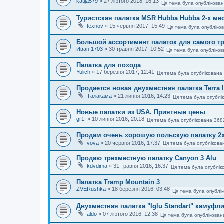
katija579
»
27 лютого 2018, 16:13
Ця тема була опублікован
Туристская палатка MSR Hubba Hubba 2-х ме
texnov
»
15 червня 2017, 15:49
Ця тема була опубліко
Большой ассортимент палаток для самого тр
Иван 1703
»
30 травня 2017, 10:52
Ця тема була опубліков
Палатка для похода
Yulich
»
17 березня 2017, 12:41
Ця тема була опублікована 
Продается новая двухместная палатка Terra In
Талакама
»
21 липня 2016, 14:23
Ця тема була опублі
Новые палатки из USA. Приятные цены
gr1f
»
10 липня 2016, 20:18
Ця тема була опублікована 368
Продам очень хорошую польскую палатку 2х м
vova
»
20 червня 2016, 17:37
Ця тема була опублікова
Продаю трехместную палатку Canyon 3 Alu
kdvdima
»
31 травня 2016, 16:37
Ця тема була опублік
Палатка Tramp Mountain 3
ZVERushka
»
18 березня 2016, 03:48
Ця тема була опублік
Двухместная палатка "Iglu Standart" камуфл
aldo
»
07 лютого 2016, 12:38
Ця тема була опублікован