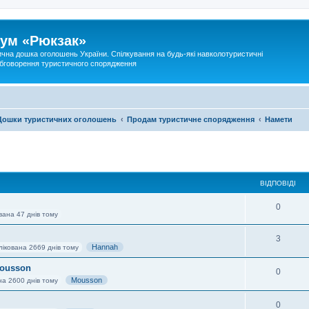
ум «Рюкзак»
ична дошка оголошень України. Спілкування на будь-які навколотуристичні
 обговорення туристичного спорядження
Дошки туристичних оголошень
Продам туристичне спорядження
Намети
ВІДПОВІДІ
0
вана 47 днів тому
3
Hannah
лікована 2669 днів тому
Mousson
0
Mousson
на 2600 днів тому
0