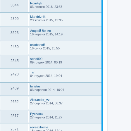
Rom4yk
3044
03 лютого 2016, 23:37
Mandrivnik
2399
23 жовтня 2015, 13:35
Андрей Венин
3523
16 червня 2015, 14:19
onlobanoff
2480
16 січня 2015, 13:55
seno800
2345
09 грудня 2014, 00:19
Tar
2420
04 грудня 2014, 19:04
turistas
2439
03 вересня 2014, 10:27
Alexander_vz
2652
27 серпня 2014, 08:37
Руслана
2517
27 червня 2014, 11:27
iloveextreme
2371
18 червня 2014, 12:14