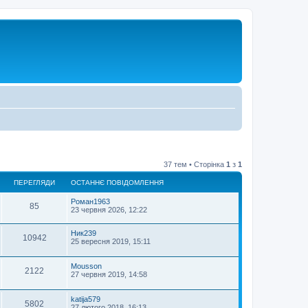
37 тем • Сторінка
1
з
1
ПЕРЕГЛЯДИ
ОСТАННЄ ПОВІДОМЛЕННЯ
Роман1963
85
23 червня 2026, 12:22
Ник239
10942
25 вересня 2019, 15:11
Mousson
2122
27 червня 2019, 14:58
katija579
5802
27 лютого 2018, 16:13