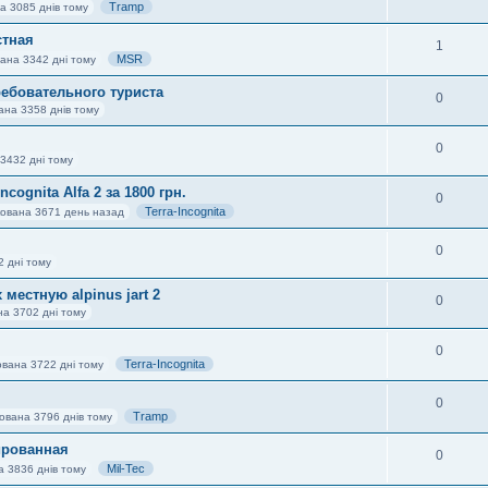
Tramp
а 3085 днів тому
стная
1
MSR
вана 3342 дні тому
ебовательного туриста
0
ана 3358 днів тому
0
3432 дні тому
cognita Alfa 2 за 1800 грн.
0
Terra-Incognita
кована 3671 день назад
0
2 дні тому
естную alpinus jart 2
0
на 3702 дні тому
0
Terra-Incognita
ована 3722 дні тому
0
Tramp
ована 3796 днів тому
ированная
0
Mil-Tec
а 3836 днів тому