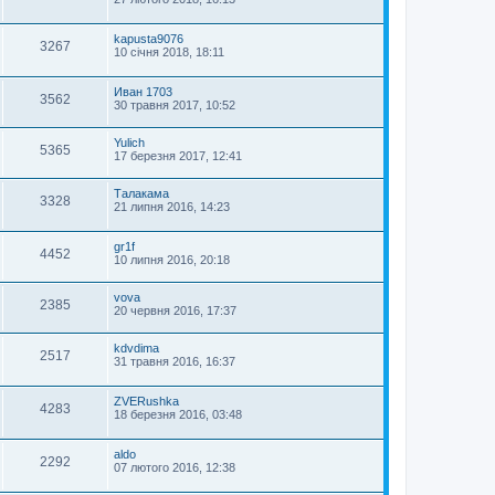
kapusta9076
3267
10 січня 2018, 18:11
Иван 1703
3562
30 травня 2017, 10:52
Yulich
5365
17 березня 2017, 12:41
Талакама
3328
21 липня 2016, 14:23
gr1f
4452
10 липня 2016, 20:18
vova
2385
20 червня 2016, 17:37
kdvdima
2517
31 травня 2016, 16:37
ZVERushka
4283
18 березня 2016, 03:48
aldo
2292
07 лютого 2016, 12:38