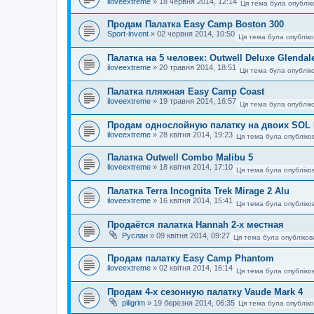
iloveextreme
»
18 червня 2014, 12:14
Ця тема була опублік
Продам Палатка Easy Camp Boston 300
Sport-invent
»
02 червня 2014, 10:50
Ця тема була опублік
Палатка на 5 человек: Outwell Deluxe Glendal
iloveextreme
»
20 травня 2014, 18:51
Ця тема була опублік
Палатка пляжная Easy Camp Coast
iloveextreme
»
19 травня 2014, 16:57
Ця тема була опублік
Продам однослойную палатку на двоих SOL 
iloveextreme
»
28 квітня 2014, 19:23
Ця тема була опубліко
Палатка Outwell Combo Malibu 5
iloveextreme
»
18 квітня 2014, 17:10
Ця тема була опубліко
Палатка Terra Incognita Trek Mirage 2 Alu
iloveextreme
»
16 квітня 2014, 15:41
Ця тема була опубліко
Продаётся палатка Hannah 2-х местная
Руслан
»
09 квітня 2014, 09:27
Ця тема була опубліков
Продам палатку Easy Camp Phantom
iloveextreme
»
02 квітня 2014, 16:14
Ця тема була опубліко
Продам 4-х сезонную палатку Vaude Mark 4
piligrim
»
19 березня 2014, 06:35
Ця тема була опублік