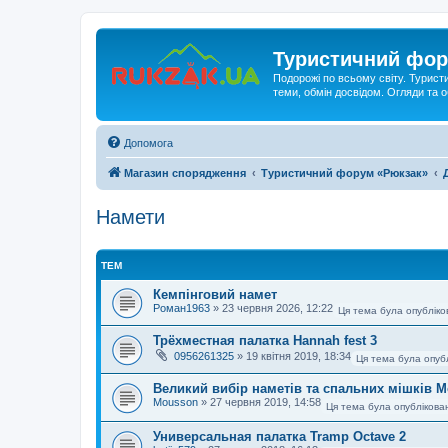
Туристичний фор
Подорожі по всьому світу. Турист
теми, обмін досвідом. Огляди та
Допомога
Магазин спорядження
Туристичний форум «Рюкзак»
Намети
ТЕМ
Кемпінговий намет
Роман1963
»
23 червня 2026, 12:22
Ця тема була опубліко
Трёхместная палатка Hannah fest 3
0956261325
»
19 квітня 2019, 18:34
Ця тема була опуб
Великий вибір наметів та спальних мішків 
Mousson
»
27 червня 2019, 14:58
Ця тема була опублікова
Универсальная палатка Tramp Octave 2