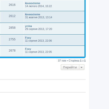
iloveextreme
2616
14 лютого 2014, 15:22
iloveextreme
2612
31 жовтня 2013, 13:14
yrrina
2858
29 серпня 2013, 17:20
Foxy
2755
11 серпня 2013, 22:06
Foxy
2678
11 серпня 2013, 22:05
37 тем • Сторінка
1
з
1
Перейти