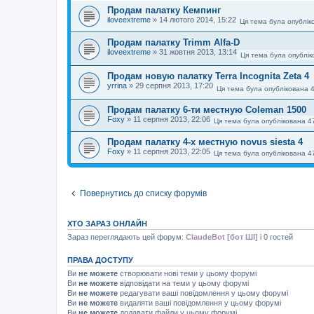
Продам палатку Кемпинг
iloveextreme
»
14 лютого 2014, 15:22
Ця тема була опублік
Продам палатку Trimm Alfa-D
iloveextreme
»
31 жовтня 2013, 13:14
Ця тема була опублік
Продам новую палатку Terra Incognita Zeta 4
yrrina
»
29 серпня 2013, 17:20
Ця тема була опублікована 
Продам палатку 6-ти местную Coleman 1500
Foxy
»
11 серпня 2013, 22:06
Ця тема була опублікована 4
Продам палатку 4-х местную novus siesta 4
Foxy
»
11 серпня 2013, 22:05
Ця тема була опублікована 4
Повернутись до списку форумів
ХТО ЗАРАЗ ОНЛАЙН
Зараз переглядають цей форум:
ClaudeBot [бот ШІ]
і 0 гостей
ПРАВА ДОСТУПУ
Ви
не можете
створювати нові теми у цьому форумі
Ви
не можете
відповідати на теми у цьому форумі
Ви
не можете
редагувати ваші повідомлення у цьому форумі
Ви
не можете
видаляти ваші повідомлення у цьому форумі
Ви
не можете
додавати файли у цьому форумі