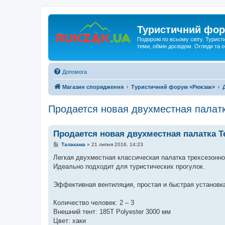
Туристичний фор
Подорожі по всьому світу. Турист
теми, обмін досвідом. Огляди та
Допомога
Магазин спорядження
Туристичний форум «Рюкзак»
Продается новая двухместная палатка 
Продается новая двухместная палатка Terr
П
Талакама
»
21 липня 2016, 14:23
о
в
Легкая двухместная классическая палатка трехсезонн
і
Идеально подходит для туристических прогулок.
д
о
м
Эффективная вентиляция, простая и быстрая установк
л
е
н
Количество человек: 2 – 3
н
я
Внешний тент: 185T Polyester 3000 мм
Цвет: хаки