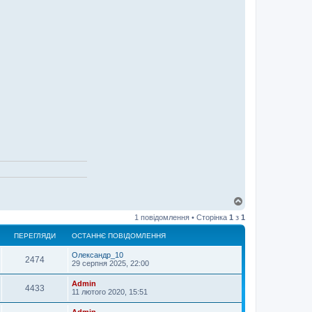
Д
о
1 повідомлення • Сторінка
1
з
1
г
о
ПЕРЕГЛЯДИ
ОСТАННЄ ПОВІДОМЛЕННЯ
р
и
Олександр_10
2474
29 серпня 2025, 22:00
Admin
4433
11 лютого 2020, 15:51
Admin