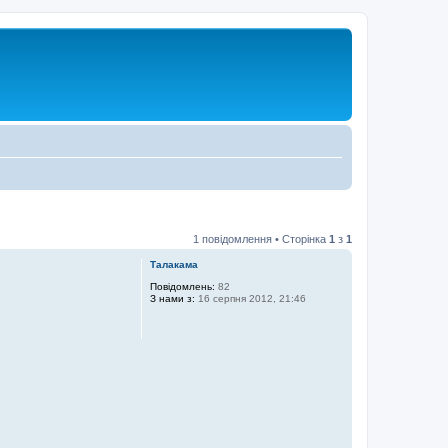
1 повідомлення • Сторінка
1
з
1
Талакама
Повідомлень:
82
З нами з:
16 серпня 2012, 21:46