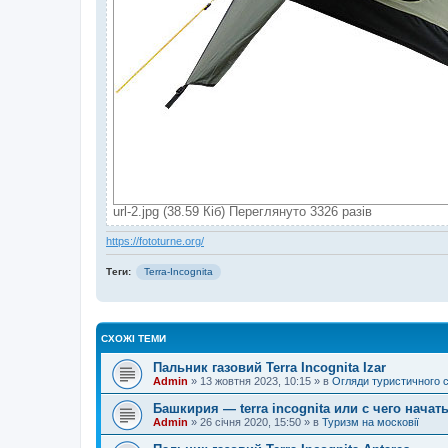
url-2.jpg (38.59 Кіб) Переглянуто 3326 разів
https://fototurne.org/
Теги:
Terra-Incognita
СХОЖІ ТЕМИ
Пальник газовий Terra Incognita Izar
Admin
»
13 жовтня 2023, 10:15
» в
Огляди туристичного 
Башкирия — terra incognita или с чего начат
Admin
»
26 січня 2020, 15:50
» в
Туризм на московії