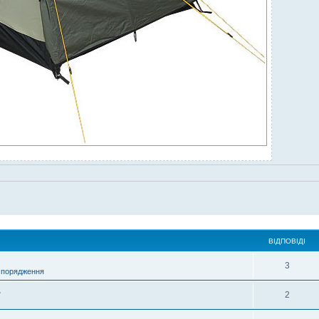
ВІДПОВІДІ
3
спорядження
ь
2