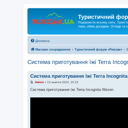
Туристичний фор
Подорожі по всьому світу. Турист
теми, обмін досвідом. Огляди та
Допомога
Магазин спорядження
Туристичний форум «Рюкзак»
Система приготування їжі Terra Incog
Система приготування їжі Terra Incognit
П
Admin
»
13 жовтня 2023, 10:15
о
в
Система приготування їжі Terra Incognita Wezen
і
д
о
м
л
е
н
н
я