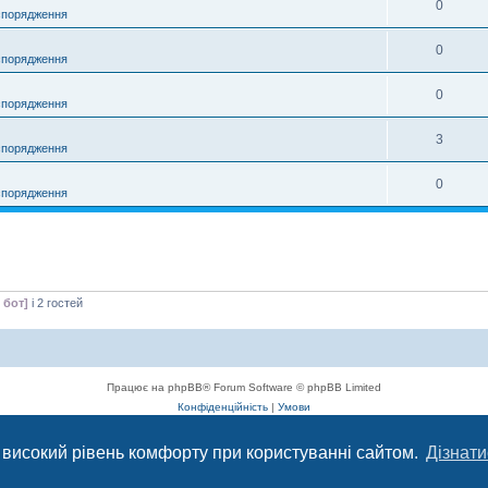
0
спорядження
0
спорядження
0
спорядження
3
спорядження
0
спорядження
 бот]
і 2 гостей
Працює на phpBB® Forum Software © phpBB Limited
Конфіденційність
|
Умови
 високий рівень комфорту при користуванні сайтом.
Дізнати