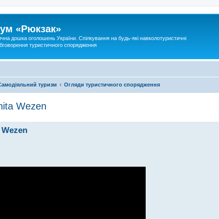
ум «Рюкзак»
ична дошка оголошень України. Спілкування на будь-які навколотуристичні
 обговорення туристичного спорядження
Самодіяльний туризм
Огляди туристичного спорядження
nita Wezen
a Wezen