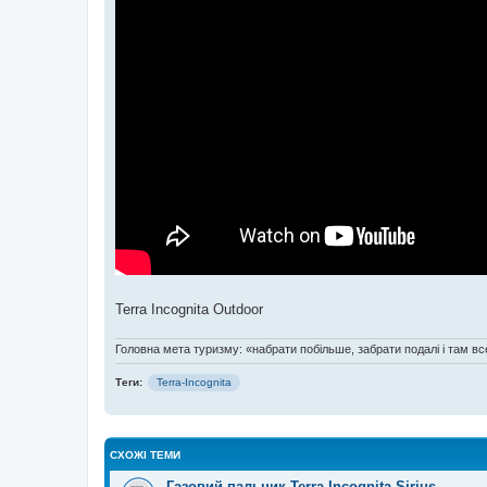
Terra Incognita Outdoor
Головна мета туризму: «набрати побільше, забрати подалі і там все
Теги:
Terra-Incognita
СХОЖІ ТЕМИ
Газовий пальник Terra Incognita Sirius