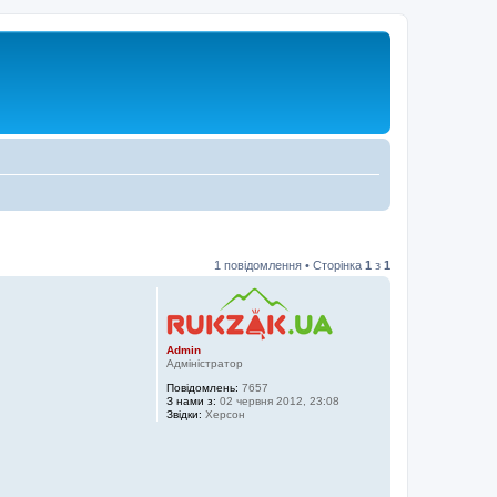
1 повідомлення • Сторінка
1
з
1
Admin
Адміністратор
Повідомлень:
7657
З нами з:
02 червня 2012, 23:08
Звідки:
Херсон