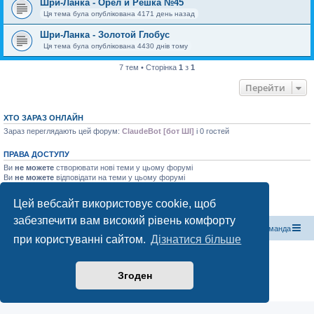
Шри-Ланка - Орел и Решка №45
Ця тема була опублікована 4171 день назад
Шри-Ланка - Золотой Глобус
Ця тема була опублікована 4430 днів тому
7 тем • Сторінка
1
з
1
Перейти
ХТО ЗАРАЗ ОНЛАЙН
Зараз переглядають цей форум:
ClaudeBot [бот ШІ]
і 0 гостей
ПРАВА ДОСТУПУ
Ви
не можете
створювати нові теми у цьому форумі
Ви
не можете
відповідати на теми у цьому форумі
Ви
не можете
редагувати ваші повідомлення у цьому форумі
Ви
не можете
видаляти ваші повідомлення у цьому форумі
Цей вебсайт використовує cookie, щоб
Ви
не можете
додавати файли у цьому форумі
забезпечити вам високий рівень комфорту
Магазин спорядження
Туристичний форум «Рюкзак»
Команда
при користуванні сайтом.
Дізнатися більше
Працює на phpBB® Forum Software © phpBB Limited
Конфіденційність
|
Умови
Згоден