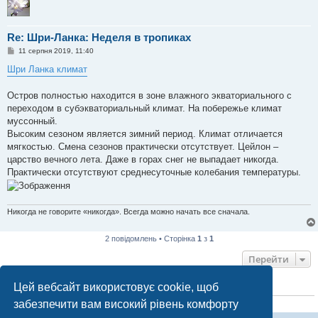
Re: Шри-Ланка: Неделя в тропиках
П
11 серпня 2019, 11:40
о
в
Шри Ланка климат
і
д
о
Остров полностью находится в зоне влажного экваториального с
м
переходом в субэкваториальный климат. На побережье климат
л
е
муссонный.
н
Высоким сезоном является зимний период. Климат отличается
н
я
мягкостью. Смена сезонов практически отсутствует. Цейлон –
царство вечного лета. Даже в горах снег не выпадает никогда.
Практически отсутствуют среднесуточные колебания температуры.
Никогда не говорите «никогда». Всегда можно начать все сначала.
2 повідомлень • Сторінка
1
з
1
Перейти
Цей вебсайт використовує cookie, щоб
ХТО ЗАРАЗ ОНЛАЙН
забезпечити вам високий рівень комфорту
Зараз переглядають цей форум:
ClaudeBot [бот ШІ]
і 1 гість