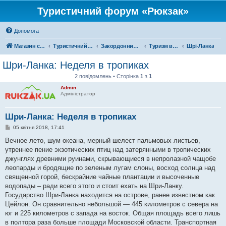
Туристичний форум «Рюкзак»
Допомога
Магазин спорядження
Туристичний форум «Рюкзак»
Закордонний туризм
Туризм в Азії
Шрі-Ланка
Шри-Ланка: Неделя в тропиках
2 повідомлень • Сторінка
1
з
1
Admin
Адміністратор
Шри-Ланка: Неделя в тропиках
П
05 квітня 2018, 17:41
о
в
Вечное лето, шум океана, мерный шелест пальмовых листьев,
і
утреннее пение экзотических птиц над затерянными в тропических
д
о
джунглях древними руинами, скрывающиеся в непролазной чащобе
м
леопарды и бродящие по зеленым лугам слоны, восход солнца над
л
е
священной горой, бескрайние чайные плантации и высоченные
н
водопады – ради всего этого и стоит ехать на Шри-Ланку.
н
я
Государство Шри-Ланка находится на острове, ранее известном как
Цейлон. Он сравнительно небольшой — 445 километров с севера на
юг и 225 километров с запада на восток. Общая площадь всего лишь
в полтора раза больше площади Московской области. Транспортная