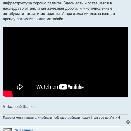
инфраструктура хорошо развита. Здесь есть и оставшаяся в
наследство от англичан железная дорога, и многочисленные
автобусы, и такси, и моторикши. А при желании можно взять в
аренду автомобиль или мотобайк.
// Валерий Шанин
Головна мета туризму: «набрати побільше, забрати подалі і там все це з'їсти»!
Veraamrams