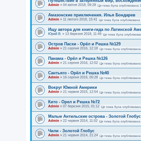
Путешествие в затерянный мир, восхождени
Admin
»
04 квітня 2018, 09:28
Ця тема була опублікована 
Амазонские приключения. Илья Бондарев
Admin
»
11 лютого 2018, 15:41
Ця тема була опублікована
Ищу автора для книги-гида по Латинской Ам
Юрий В.
»
13 березня 2018, 11:49
Ця тема була опубліков
Остров Пасхи - Орёл и Решка №129
Admin
»
21 серпня 2016, 12:18
Ця тема була опублікована
Панама - Орёл и Решка №126
Admin
»
21 серпня 2016, 12:02
Ця тема була опублікована
Сантьяго - Орёл и Решка №40
Admin
»
16 серпня 2016, 00:28
Ця тема була опублікована
Вокруг Южной Америки
Admin
»
21 червня 2015, 12:54
Ця тема була опублікована
Кито - Орел и Решка №72
Admin
»
07 березня 2015, 01:12
Ця тема була опублікован
Малые Антильские острова - Золотой Глобус
Admin
»
22 червня 2014, 11:02
Ця тема була опублікована
Чили - Золотой Глобус
Admin
»
21 червня 2014, 21:24
Ця тема була опублікована