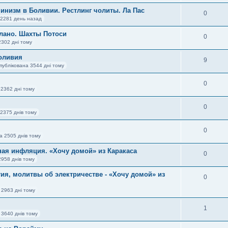
инизм в Боливии. Рестлинг чолиты. Ла Пас
0
 2281 день назад
плано. Шахты Потоси
0
2302 дні тому
оливия
9
публікована 3544 дні тому
0
 2362 дні тому
0
2375 днів тому
0
а 2505 днів тому
ная инфляция. «Хочу домой» из Каракаса
0
2958 днів тому
ия, молитвы об электричестве - «Хочу домой» из
0
 2963 дні тому
1
 3640 днів тому