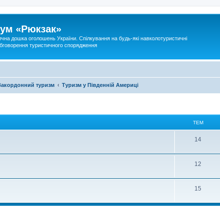
ум «Рюкзак»
ична дошка оголошень України. Спілкування на будь-які навколотуристичні
 обговорення туристичного спорядження
Закордонний туризм
Туризм у Південній Америці
ТЕМ
14
12
15