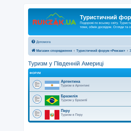
Туристичний фор
Подорожі по всьому світу. Турист
теми, обмін досвідом. Огляди та
Допомога
Магазин спорядження
Туристичний форум «Рюкзак»
Туризм у Південній Америці
ФОРУМ
Аргентина
Туризм в Аргентині
Бразилія
Туризм у Бразилії
Перу
Туризм в Перу