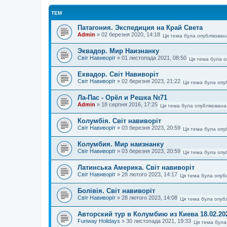
ТЕМ
Патагония. Экспедиция на Край Света
Admin
»
02 березня 2020, 14:18
Ця тема була опублікован
Эквадор. Мир Наизнанку
Світ Навиворіт
»
01 листопада 2021, 08:50
Ця тема була о
Еквадор. Світ Навиворіт
Світ Навиворіт
»
02 березня 2023, 21:22
Ця тема була опу
Ла-Пас - Орёл и Решка №71
Admin
»
18 серпня 2016, 17:25
Ця тема була опублікована
Колумбія. Світ навиворіт
Світ Навиворіт
»
03 березня 2023, 20:59
Ця тема була опу
Колумбия. Мир наизнанку
Світ Навиворіт
»
03 березня 2023, 20:59
Ця тема була опу
Латинська Америка. Світ навиворіт
Світ Навиворіт
»
28 лютого 2023, 14:17
Ця тема була опубл
Болівія. Світ навиворіт
Світ Навиворіт
»
28 лютого 2023, 14:08
Ця тема була опубл
Авторский тур в Колумбию из Киева 18.02.20
Funway Holidays
»
30 листопада 2021, 19:33
Ця тема була