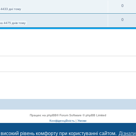
0
 4433 дні тому
0
на 4475 днів тому
Працює на phpBB® Forum Software © phpBB Limited
Конфіденційність
|
Умови
 високий рівень комфорту при користуванні сайтом.
Дізнати