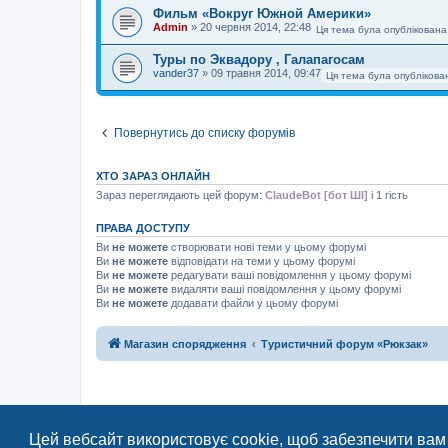
Фильм «Вокруг Южной Америки»
Admin
»
20 червня 2014, 22:48
Ця тема була опублікована
Туры по Эквадору , Галапагосам
vander37
»
09 травня 2014, 09:47
Ця тема була опублікова
Повернутись до списку форумів
ХТО ЗАРАЗ ОНЛАЙН
Зараз переглядають цей форум:
ClaudeBot [бот ШІ]
і 1 гість
ПРАВА ДОСТУПУ
Ви
не можете
створювати нові теми у цьому форумі
Ви
не можете
відповідати на теми у цьому форумі
Ви
не можете
редагувати ваші повідомлення у цьому форумі
Ви
не можете
видаляти ваші повідомлення у цьому форумі
Ви
не можете
додавати файли у цьому форумі
Магазин спорядження
Туристичний форум «Рюкзак»
Цей вебсайт використовує cookie, щоб забезпечити вам