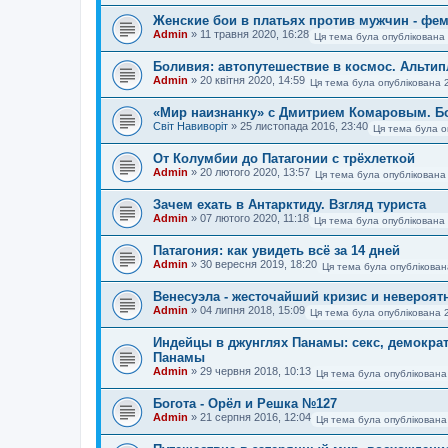
Женские бои в платьях против мужчин - фем
Admin
»
11 травня 2020, 16:28
Ця тема була опублікована
Боливия: автопутешествие в космос. Альти
Admin
»
20 квітня 2020, 14:59
Ця тема була опублікована 
«Мир наизнанку» с Дмитрием Комаровым. Б
Світ Навиворіт
»
25 листопада 2016, 23:40
Ця тема була о
От Колумбии до Патагонии с трёхлеткой
Admin
»
20 лютого 2020, 13:57
Ця тема була опублікована
Зачем ехать в Антарктиду. Взгляд туриста
Admin
»
07 лютого 2020, 11:18
Ця тема була опублікована 
Патагония: как увидеть всё за 14 дней
Admin
»
30 вересня 2019, 18:20
Ця тема була опублікован
Венесуэла - жесточайший кризис и невероят
Admin
»
04 липня 2018, 15:09
Ця тема була опублікована 
Индейцы в джунглях Панамы: секс, демократ
Панамы
Admin
»
29 червня 2018, 10:13
Ця тема була опублікована
Богота - Орёл и Решка №127
Admin
»
21 серпня 2016, 12:04
Ця тема була опублікована