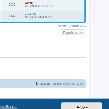
Admin
5036
20 червня 2014, 22:48
vander37
3327
09 травня 2014, 09:47
30 тем • Сторінка
1
з
1
Перейти
Команда
Часовий пояс
UTC+03:00
ся більше
Згоден