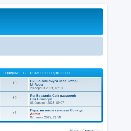
ПОВІДОМЛЕНЬ
ОСТАННЄ ПОВІДОМЛЕННЯ
Синьо-білі смуги неба: Історі…
19
Mr.Robot
20 серпня 2023, 18:10
Re: Бразилія. Світ навиворіт
89
Світ Навиворіт
03 березня 2023, 09:07
Перу: на земле сыновей Солнца
21
Admin
07 липня 2019, 21:50
30 тем • Сторінка
1
з
1