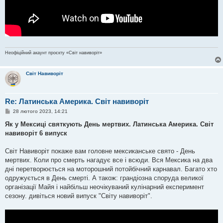
Неофіційний акаунт проєкту «Світ навиворіт»
Світ Навиворіт
Re: Латинська Америка. Світ навиворіт
П
28 лютого 2023, 14:21
о
в
Як у Мексиці святкують День мертвих. Латинська Америка. Світ
і
навиворіт 6 випуск
д
о
м
Світ Навиворіт покаже вам головне мексиканське свято - День
л
е
мертвих. Коли про смерть нагадує все і всюди. Вся Мексика на два
н
дні перетворюється на моторошний потойбічний карнавал. Багато хто
н
я
одружується в День смерті. А також: грандіозна споруда великої
організації Майя і найбільш неочікуваний кулінарний експеримент
сезону. дивіться новий випуск "Світу навиворіт".