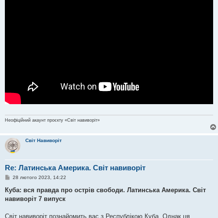
Неофіційний акаунт проєкту «Світ навиворіт»
Світ Навиворіт
Re: Латинська Америка. Світ навиворіт
П
28 лютого 2023, 14:22
о
в
Куба: вся правда про острів свободи. Латинська Америка. Світ
і
навиворіт 7 випуск
д
о
м
Світ навиворіт познайомить вас з Республікою Куба. Однак ця
л