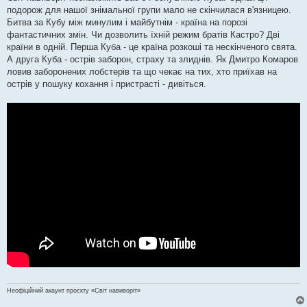
е
подорож для нашої знімальної групи мало не скінчилася в'язницею.
н
Битва за Кубу між минулим і майбутнім - країна на порозі
н
я
фантастичних змін. Чи дозволить їхній режим братів Кастро? Дві
країни в одній. Перша Куба - це країна розкоші та нескінченого свята.
А друга Куба - острів заборон, страху та злиднів. Як Дмитро Комаров
ловив заборонених лобстерів та що чекає на тих, хто приїхав на
острів у пошуку кохання і пристрасті - дивіться.
Неофіційний акаунт проєкту «Світ навиворіт»