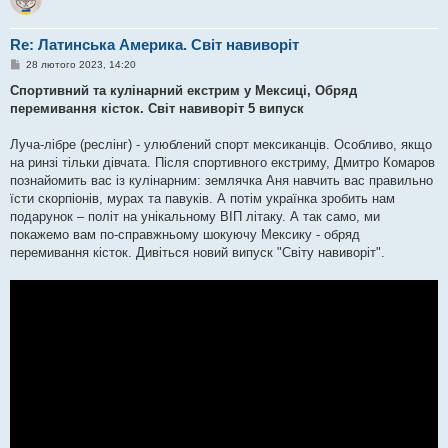
Re: Латинська Америка. Світ навиворіт
П
28 лютого 2023, 14:20
о
в
Спортивний та кулінарний екстрим у Мексиці, Обряд
і
перемивання кісток. Світ навиворіт 5 випуск
д
о
м
Луча-лібре (реслінг) - улюблений спорт мексиканців. Особливо, якщо
л
е
на ринзі тільки дівчата. Після спортивного екстриму, Дмитро Комаров
н
познайомить вас із кулінарним: землячка Аня навчить вас правильно
н
я
їсти скорпіонів, мурах та павуків. А потім українка зробить нам
подарунок – політ на унікальному ВІП літаку. А так само, ми
покажемо вам по-справжньому шокуючу Мексику - обряд
перемивання кісток. Дивіться новий випуск "Світу навиворіт".