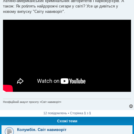
латино-американських кримінальних авторитетів і наркокур'єрів. А
також: Як роблять найдорожчі сигари у світі? Усе це дивіться у
новому випуску "Світу навиворіт".
Неофіційний акаунт проєкту «Світ навиворіт»
12 повідомлень • Сторінка
1
з
1
Схожі теми
Колумбія. Світ навиворіт