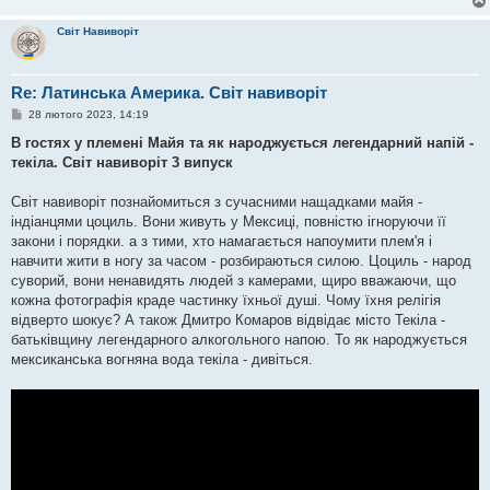
Світ Навиворіт
Re: Латинська Америка. Світ навиворіт
П
28 лютого 2023, 14:19
о
в
В гостях у племені Майя та як народжується легендарний напій -
і
текіла. Світ навиворіт 3 випуск
д
о
м
Світ навиворіт познайомиться з сучасними нащадками майя -
л
е
індіанцями цоциль. Вони живуть у Мексиці, повністю ігноруючи її
н
закони і порядки. а з тими, хто намагається напоумити плем'я і
н
я
навчити жити в ногу за часом - розбираються силою. Цоциль - народ
суворий, вони ненавидять людей з камерами, щиро вважаючи, що
кожна фотографія краде частинку їхньої душі. Чому їхня релігія
відверто шокує? А також Дмитро Комаров відвідає місто Текіла -
батьківщину легендарного алкогольного напою. То як народжується
мексиканська вогняна вода текіла - дивіться.