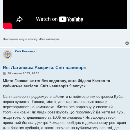
Неофіційний акаунт проєкту «Світ навиворіт»
Світ Навиворіт
Re: Латинська Америка. Світ навиворіт
П
28 лютого 2023, 14:23
о
в
Місто Гавана: життя без водогону, авто Фіделя Кастро та
і
кубинське весілля. Світ навиворіт 9 випуск
д
о
м
Світ навиворіт продовжує знайомити із неймовірним островом Куба і
л
е
перша зупинка - Гавана, місто, де старі колоніальні палаци
н
перетворилися на комуналки. Життя без водогону у спекотній
н
я
тропічній країні: як люди розв'язують цю проблему? Де жити на Кубі,
якщо готелю дешевшого за 100$ не знайдеш? Як зароджується
приватний бізнес: Дмитро Комаров пообідає в домашньому ресторані
для багатих кубінців, а також погуляє на кубинському весіллі, де