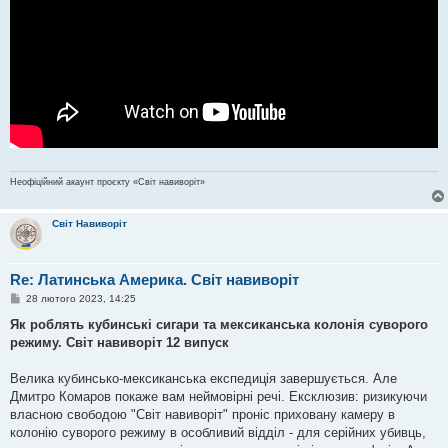
Неофіційний акаунт проєкту «Світ навиворіт»
Світ Навиворіт
Re: Латинська Америка. Світ навиворіт
П
28 лютого 2023, 14:25
о
в
Як роблять кубинські сигари та мексиканська колонія суворого
і
режиму. Світ навиворіт 12 випуск
д
о
м
Велика кубинсько-мексиканська експедиція завершується. Але
л
е
Дмитро Комаров покаже вам неймовірні речі. Ексклюзив: ризикуючи
н
власною свободою "Світ навиворіт" проніс приховану камеру в
н
я
колонію суворого режиму в особливий відділ - для серійних убивць,