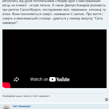
рятуючись від духів потопельників створив одне з найстрашніших
місць на планеті - острів ляльок. А також Дмитро Комаров розповість
про релігію Санта-Муерте, послідовники якої, переважно, злочинці та
в'язні. Вони поклоняються смерті, називаючи її святою. Про життя і
смерть в мексиканській столиця - дивіться у новому випуску "Світу
навиворіт".
Неофіційний акаунт проєкту «Світ навиворіт»
Світ Навиворіт