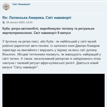
Світ Навиворіт
Re: Латинська Америка. Світ навиворіт
П
28 лютого 2023, 14:23
о
в
Куба: ретро-автомобілі, виробництво тютюну та ритуальне
і
жертвопринесення. Світ навиворіт 8 випуск
д
о
м
У булочну на ретро-таксі, або Куба - як найбільший у світі музей
л
е
робочої раритетної авто-техніки. Із залізного коня Дмитро Комаров
н
пересяде на звичайного і вирушить у відому на весь світ долину
н
я
Віньялес. Місцеві тютюнники покажуть, як вирощують найкращий у
світі тютюн. А також: ексклюзивний репортаж із забороненого лігва
чаклуна і таємний ритуал афро-кубинської релігії. Дивіться новий
випуск "Світу навиворіт".