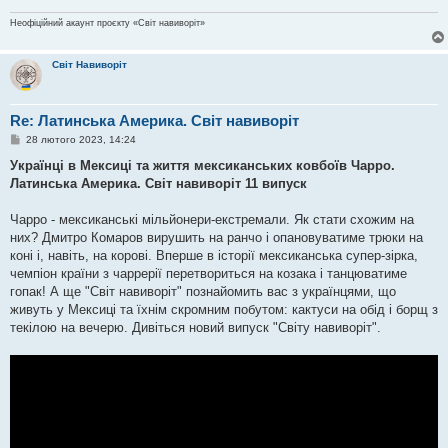
Неофіційний акаунт проєкту «Світ навиворіт»
Світ Навиворіт
Re: Латинська Америка. Світ навиворіт
П
28 лютого 2023, 14:24
о
в
Українці в Мексиці та життя мексиканських ковбоїв Чарро.
і
Латинська Америка. Світ навиворіт 11 випуск
д
о
м
Чарро - мексиканські мільйонери-екстремали. Як стати схожим на
л
е
них? Дмитро Комаров вирушить на ранчо і опановуватиме трюки на
н
коні і, навіть, на корові. Вперше в історії мексиканська супер-зірка,
н
я
чемпіон країни з чаррерії перетвориться на козака і танцюватиме
гопак! А ще "Світ навиворіт" познайомить вас з українцями, що
живуть у Мексиці та їхнім скромним побутом: кактуси на обід і борщ з
текілою на вечерю. Дивіться новий випуск "Світу навиворіт".