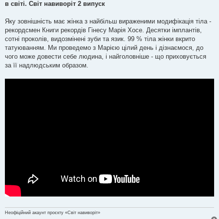
в світі. Світ навиворіт 2 випуск
д
о
м
Яку зовнішність має жінка з найбільш вираженими модифікація тіла -
л
е
рекордсмен Книги рекордів Гінесу Марія Хосе. Десятки імплантів,
н
сотні проколів, видозмінені зуби та язик. 99 % тіла жінки вкрито
н
я
татуюванням. Ми проведемо з Марією цілий день і дізнаємося, до
чого може довести себе людина, і найголовніше - що приховується
за її надлюдським образом.
Неофіційний акаунт проєкту «Світ навиворіт»