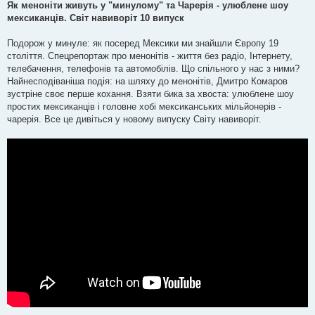
в
Як меноніти живуть у "минулому" та Чарерія - улюблене шоу
і
мексиканців. Світ навиворіт 10 випуск
д
о
м
Подорож у минуле: як посеред Мексики ми знайшли Європу 19
л
е
століття. Спецрепортаж про менонітів - життя без радіо, Інтернету,
н
телебачення, телефонів та автомобілів. Що спільного у нас з ними?
н
я
Найнесподіваніша подія: на шляху до менонітів, Дмитро Комаров
зустріне своє перше кохання. Взяти бика за хвоста: улюблене шоу
простих мексиканців і головне хобі мексиканських мільйонерів -
чарерія. Все це дивіться у новому випуску Світу навиворіт.