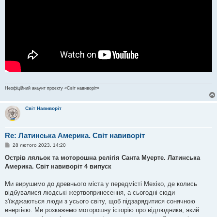
Неофіційний акаунт проєкту «Світ навиворіт»
Світ Навиворіт
Re: Латинська Америка. Світ навиворіт
П
28 лютого 2023, 14:20
о
в
Острів ляльок та моторошна релігія Санта Муерте. Латинська
і
Америка. Світ навиворіт 4 випуск
д
о
м
Ми вирушимо до древнього міста у передмісті Мехіко, де колись
л
е
відбувалися людські жертвопринесення, а сьогодні сюди
н
з'їжджаються люди з усього світу, щоб підзарядитися сонячною
н
я
енергією. Ми розкажемо моторошну історію про відлюдника, який