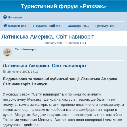
Туристичний форум «Рюкзак»
Допомога
Магазин спорядження
Туристичний форум «Рюкзак»
Закордонний туризм
Туризм у Південній Америці
Латинська Америка. Світ навиворіт
12 повідомлень • Сторінка
1
з
1
Світ Навиворіт
Латинська Америка. Світ навиворіт
П
28 лютого 2023, 14:17
о
в
Людина-вовк та запальні кубинські танці. Латинська Америка.
і
Світ навиворіт 1 випуск
д
о
м
У новому сезоні "Світу навиворіт" ми починаємо вивчати
л
е
нетуристичну Мексику. Це країна кактусів і текіли, де багатії теж
н
плачуть, кожна жінка мріє стати героїнею нескінченого телесеріалу, а
н
я
кожен хлопець - справжнім ковбоєм-мачо в сомбреро і з гітарою в
руках. Місце, де бандити і наркокартелі влаштовують жорстокі війни.
Такою ми уявляємо Мексику. Але чи така вона насправді і чим може
здивувати - дивіться.