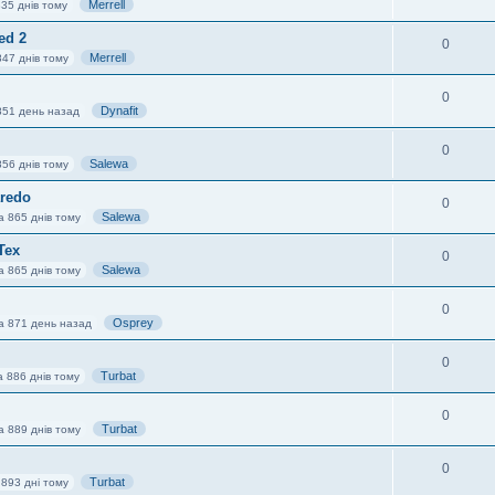
Merrell
35 днів тому
ed 2
0
Merrell
847 днів тому
0
Dynafit
851 день назад
0
Salewa
856 днів тому
aredo
0
Salewa
а 865 днів тому
Tex
0
Salewa
а 865 днів тому
0
Osprey
а 871 день назад
0
Turbat
а 886 днів тому
0
Turbat
а 889 днів тому
0
Turbat
 893 дні тому