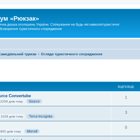
ум «Рюкзак»
ична дошка оголошень України. Спілкування на будь-які навколотуристичні
 обговорення туристичного спорядження
Самодіяльний туризм
Огляди туристичного спорядження
ВІДПОВІДІ
urce Convertube
1
Source
 2259 днів тому
3
Terra-Incognita
 1029 днів тому
0
Merrell
 800 днів тому