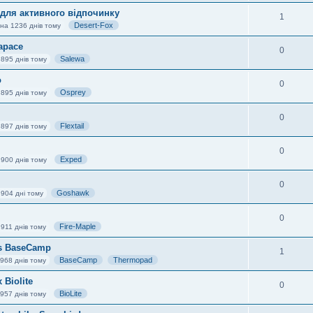
 для активного відпочинку
1
Desert-Fox
на 1236 днів тому
apace
0
Salewa
 895 днів тому
o
0
Osprey
 895 днів тому
0
Flextail
 897 днів тому
0
Exped
 900 днів тому
0
Goshawk
 904 дні тому
0
Fire-Maple
911 днів тому
vs BaseCamp
1
BaseCamp
Thermopad
968 днів тому
 Biolite
0
BioLite
957 днів тому