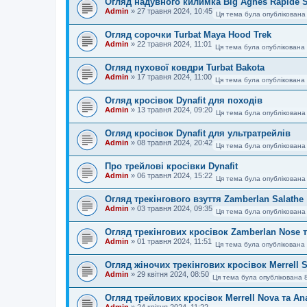
Огляд надувного килимка Big Agnes Rapide S
Admin
»
27 травня 2024, 10:45
Ця тема була опублікована
Огляд сорочки Turbat Maya Hood Trek
Admin
»
22 травня 2024, 11:01
Ця тема була опублікована 
Огляд пухової ковдри Turbat Bakota
Admin
»
17 травня 2024, 11:00
Ця тема була опублікована 
Огляд кросівок Dynafit для походів
Admin
»
13 травня 2024, 09:20
Ця тема була опублікована
Огляд кросівок Dynafit для ультратрейлів
Admin
»
08 травня 2024, 20:42
Ця тема була опублікована
Про трейлові кросівки Dynafit
Admin
»
06 травня 2024, 15:22
Ця тема була опублікована
Огляд трекінгового взуття Zamberlan Salathe
Admin
»
03 травня 2024, 09:35
Ця тема була опублікована
Огляд трекінгових кросівок Zamberlan Nose та
Admin
»
01 травня 2024, 11:51
Ця тема була опублікована 
Огляд жіночих трекінгових кросівок Merrell S
Admin
»
29 квітня 2024, 08:50
Ця тема була опублікована 
Огляд трейлових кросівок Merrell Nova та An
Admin
»
24 квітня 2024, 11:22