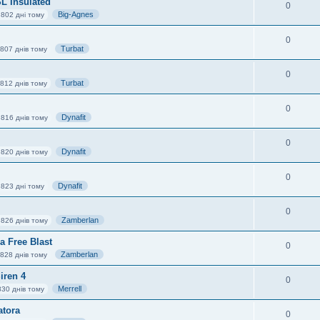
L Insulated
0
Big-Agnes
 802 дні тому
0
Turbat
807 днів тому
0
Turbat
812 днів тому
0
Dynafit
 816 днів тому
0
Dynafit
 820 днів тому
0
Dynafit
 823 дні тому
0
Zamberlan
 826 днів тому
 Free Blast
0
Zamberlan
828 днів тому
iren 4
0
Merrell
830 днів тому
atora
0