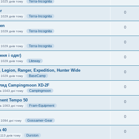
Terra-Incognita
 1025 днів тому
r
0
Terra-Incognita
 1029 днів тому
zen
0
Terra-Incognita
 1029 днів тому
0
Terra-Incognita
 1029 днів тому
ння і одяг)
0
Liteway
 1029 днів тому
Legion, Ranger, Expedition, Hunter Wide
0
BaseCamp
 1029 днів тому
Огляд Campingmoon XD-2F
0
Campingmoon
а 1043 дні тому
ment Tempo 50
0
Fram-Equipment
а 1063 дні тому
0
Gossamer-Gear
 1094 дні тому
 40
0
Durston
113 днів тому