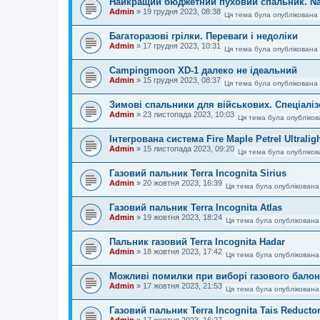
Найкращий бюджетний пуховий спальник. Na
Admin
»
19 грудня 2023, 08:38
Ця тема була опублікована 
Багаторазові грілки. Переваги і недоліки
Admin
»
17 грудня 2023, 10:31
Ця тема була опублікована 
Campingmoon XD-1 далеко не ідеальний
Admin
»
15 грудня 2023, 08:37
Ця тема була опублікована 
Зимові спальники для військових. Спеціаліз
Admin
»
23 листопада 2023, 10:03
Ця тема була опубліков
Інтегрована система Fire Maple Petrel Ultralig
Admin
»
15 листопада 2023, 09:20
Ця тема була опубліков
Газовий пальник Terra Incognita Sirius
Admin
»
20 жовтня 2023, 16:39
Ця тема була опублікована
Газовий пальник Terra Incognita Atlas
Admin
»
19 жовтня 2023, 18:24
Ця тема була опублікована
Пальник газовий Terra Incognita Hadar
Admin
»
18 жовтня 2023, 17:42
Ця тема була опублікована
Можливі помилки при виборі газового балон
Admin
»
17 жовтня 2023, 21:53
Ця тема була опублікована
Газовий пальник Terra Incognita Tais Reducto
Admin
»
17 жовтня 2023, 16:27