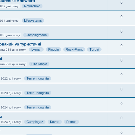
turehike Snowbird
0
Naturehike
962 дні тому
0
Lifesystems
964 дні тому
0
Campingmoon
966 днів тому
ований vs туристичні
0
Lyman
Pinguin
Rock-Front
Turbat
ана 988 днів тому
ht
0
Fire-Maple
ана 996 днів тому
0
Terra-Incognita
 1022 дні тому
0
Terra-Incognita
 1023 дні тому
0
Terra-Incognita
 1024 дні тому
а
0
Campingaz
Kovea
Primus
 1024 дні тому
r
0