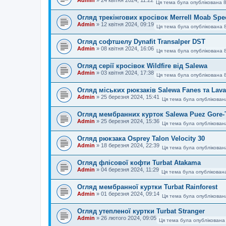
Ця тема була опублікована 8
Огляд трекінгових кросівок Merrell Moab Spe
Admin
»
12 квітня 2024, 09:19
Ця тема була опублікована 
Огляд софтшелу Dynafit Transalper DST
Admin
»
08 квітня 2024, 16:06
Ця тема була опублікована 
Огляд серії кросівок Wildfire від Salewa
Admin
»
03 квітня 2024, 17:38
Ця тема була опублікована 
Огляд міських рюкзаків Salewa Fanes та Lav
Admin
»
25 березня 2024, 15:41
Ця тема була опублікован
Огляд мембранних курток Salewa Puez Gore-
Admin
»
25 березня 2024, 15:36
Ця тема була опублікован
Огляд рюкзака Osprey Talon Velocity 30
Admin
»
18 березня 2024, 22:39
Ця тема була опублікован
Огляд флісової кофти Turbat Atakama
Admin
»
04 березня 2024, 11:29
Ця тема була опублікован
Огляд мембранної куртки Turbat Rainforest
Admin
»
01 березня 2024, 09:14
Ця тема була опублікован
Огляд утепленої куртки Turbat Stranger
Admin
»
26 лютого 2024, 09:05
Ця тема була опублікована