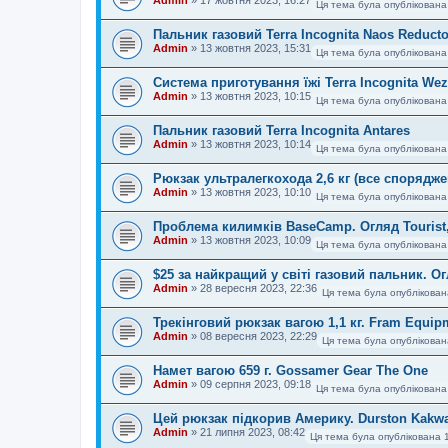
Ця тема була опублікована
Пальник газовий Terra Incognita Naos Reducto
Admin
»
13 жовтня 2023, 15:31
Ця тема була опублікована
Система приготування їжі Terra Incognita We
Admin
»
13 жовтня 2023, 10:15
Ця тема була опублікована
Пальник газовий Terra Incognita Antares
Admin
»
13 жовтня 2023, 10:14
Ця тема була опублікована
Рюкзак ультралегкохода 2,6 кг (все спорядже
Admin
»
13 жовтня 2023, 10:10
Ця тема була опублікована
Проблема килимків BaseCamp. Огляд Tourist, 
Admin
»
13 жовтня 2023, 10:09
Ця тема була опублікована
$25 за найкращий у світі газовий пальник. 
Admin
»
28 вересня 2023, 22:36
Ця тема була опублікован
Трекінговий рюкзак вагою 1,1 кг. Fram Equip
Admin
»
08 вересня 2023, 22:29
Ця тема була опублікован
Намет вагою 659 г. Gossamer Gear The One
Admin
»
09 серпня 2023, 09:18
Ця тема була опублікована
Цей рюкзак підкорив Америку. Durston Kakwa
Admin
»
21 липня 2023, 08:42
Ця тема була опублікована 1