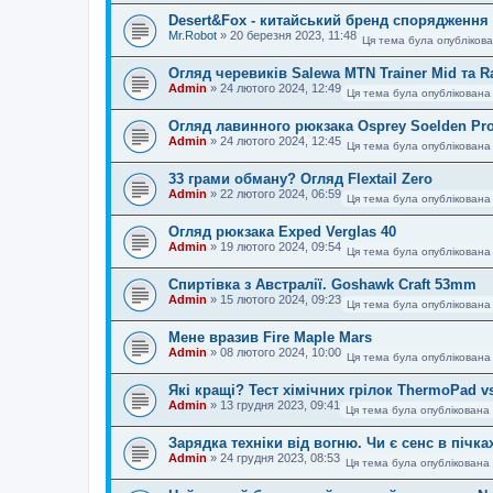
Desert&Fox - китайський бренд спорядження
Mr.Robot
»
20 березня 2023, 11:48
Ця тема була опублікова
Огляд черевиків Salewa MTN Trainer Mid та R
Admin
»
24 лютого 2024, 12:49
Ця тема була опублікована
Огляд лавинного рюкзака Osprey Soelden Pr
Admin
»
24 лютого 2024, 12:45
Ця тема була опублікована
33 грами обману? Огляд Flextail Zero
Admin
»
22 лютого 2024, 06:59
Ця тема була опублікована
Огляд рюкзака Exped Verglas 40
Admin
»
19 лютого 2024, 09:54
Ця тема була опублікована
Спиртівка з Австралії. Goshawk Craft 53mm
Admin
»
15 лютого 2024, 09:23
Ця тема була опублікована
Мене вразив Fire Maple Mars
Admin
»
08 лютого 2024, 10:00
Ця тема була опублікована 
Які кращі? Тест хімічних грілок ThermoPad 
Admin
»
13 грудня 2023, 09:41
Ця тема була опублікована 
Зарядка техніки від вогню. Чи є сенс в пічках
Admin
»
24 грудня 2023, 08:53
Ця тема була опублікована 