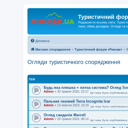
Туристичний фор
Подорожі по всьому світу. Турист
теми, обмін досвідом. Огляди та
Допомога
Магазин спорядження
Туристичний форум «Рюкзак»
Огляди туристичного спорядження
ТЕМ
Будь-яка пляшка = питна система? Огляд So
Admin
»
30 травня 2020, 23:17
Ця тема була опублікована
Пальник газовий Terra Incognita Izar
Admin
»
13 жовтня 2023, 10:15
Ця тема була опублікована
Огляд сандалів Merrell
Admin
»
29 травня 2024, 08:14
Ця тема була опублікована