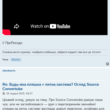
// ПроПоходи
Головна мета туризму: «набрати побільше, забрати подалі і там все це з'їсти»!
Теги:
Source
altonburris
Re: Будь-яка пляшка = питна система? Огляд Source
Convertube
П
26 грудня 2025, 09:47
о
в
Цікавий огляд, дякую за тему. Про Source Convertube раніше лише
і
чув, але не заглиблювався — ідея з перетворенням звичайної
д
о
пляшки на питну систему виглядає доволі практично, особливо для