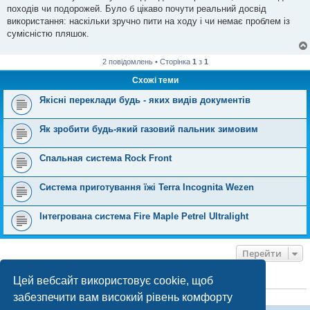
м
походів чи подорожей. Було б цікаво почути реальний досвід
л
е
використання: наскільки зручно пити на ходу і чи немає проблем із
н
сумісністю пляшок.
н
я
2 повідомлень • Сторінка
1
з
1
Схожі теми
Якісні переклади будь - яких видів документів
Як зробити будь-який газовий пальник зимовим
Спальная система Rock Front
Система приготування їжі Terra Incognita Wezen
Інтегрована система Fire Maple Petrel Ultralight
Перейти
Цей вебсайт використовує cookie, щоб
ХТО ЗАРАЗ ОНЛАЙН
забезпечити вам високий рівень комфорту
Зараз переглядають цей форум:
ClaudeBot [бот ШІ]
і 0 гостей