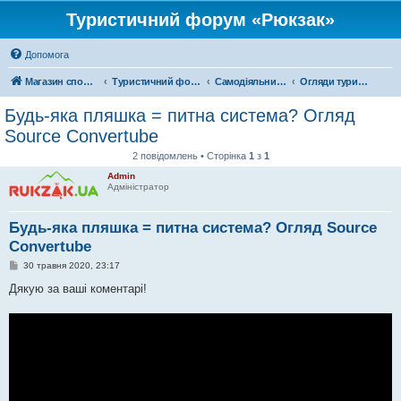
Туристичний форум «Рюкзак»
Допомога
Магазин спорядження
Туристичний форум «Рюкзак»
Самодіяльний туризм
Огляди туристичного спорядження
Будь-яка пляшка = питна система? Огляд
Source Convertube
2 повідомлень • Сторінка
1
з
1
Admin
Адміністратор
Будь-яка пляшка = питна система? Огляд Source
Convertube
П
30 травня 2020, 23:17
о
в
Дякую за ваші коментарі!
і
д
о
м
л
е
н
н
я