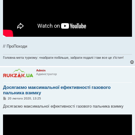
// ПроПоходи
Головна мета туризму: «набрати побільше, забрати подалі і там все це з'їсти»!
Admin
Адміністратор
Досягаємо максимальної ефективності газового
пальника взимку
П
20 лютого 2020, 13:25
о
в
Досягаємо максимальної ефективності газового пальника взимку
і
д
о
м
л
е
н
н