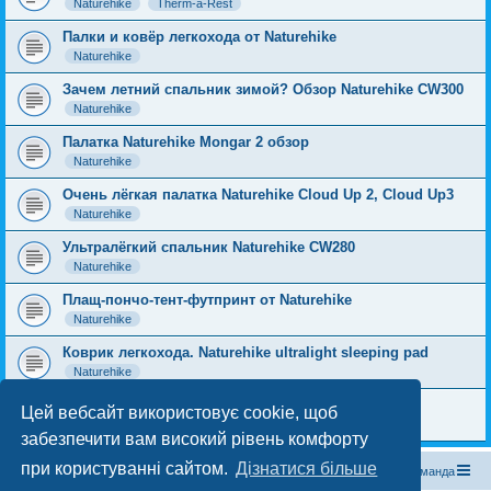
Naturehike
Therm-a-Rest
Палки и ковёр легкохода от Naturehike
Naturehike
Зачем летний спальник зимой? Обзор Naturehike CW300
Naturehike
Палатка Naturehike Mongar 2 обзор
Naturehike
Очень лёгкая палатка Naturehike Cloud Up 2, Cloud Up3
Naturehike
Ультралёгкий спальник Naturehike CW280
Naturehike
Плащ-пончо-тент-футпринт от Naturehike
Naturehike
Коврик легкохода. Naturehike ultralight sleeping pad
Naturehike
Ковёр легкохода и «утеплитель» для спальника
Цей вебсайт використовує cookie, щоб
Lixada
Naturehike
забезпечити вам високий рівень комфорту
при користуванні сайтом.
Дізнатися більше
Магазин спорядження
Туристичний форум «Рюкзак»
Команда