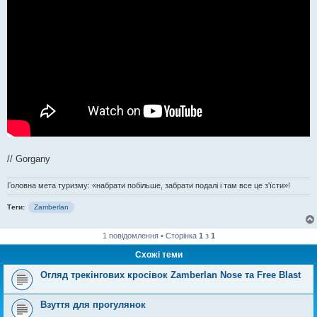
// Gorgany
Головна мета туризму: «набрати побільше, забрати подалі і там все це з'їсти»!
Теги:
Zamberlan
1 повідомлення • Сторінка
1
з
1
Схожі теми
Огляд трекінгових кросівок Zamberlan Nose та Free Blast
Взуття для прогулянок