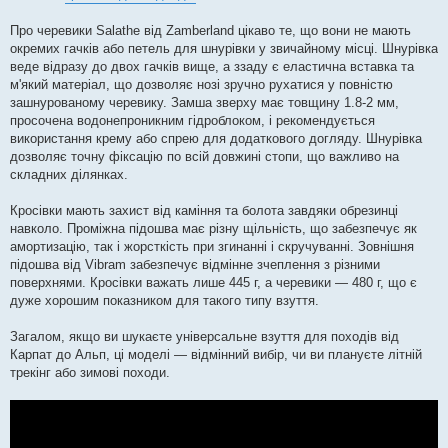
Про черевики Salathe від Zamberland цікаво те, що вони не мають
окремих гачків або петель для шнурівки у звичайному місці. Шнурівка
веде відразу до двох гачків вище, а ззаду є еластична вставка та
м'який матеріал, що дозволяє нозі зручно рухатися у повністю
зашнурованому черевику. Замша зверху має товщину 1.8-2 мм,
просочена водонепроникним гідроблоком, і рекомендується
використання крему або спрею для додаткового догляду. Шнурівка
дозволяє точну фіксацію по всій довжині стопи, що важливо на
складних ділянках.
Кросівки мають захист від каміння та болота завдяки обрезинці
навколо. Проміжна підошва має різну щільність, що забезпечує як
амортизацію, так і жорсткість при згинанні і скручуванні. Зовнішня
підошва від Vibram забезпечує відмінне зчеплення з різними
поверхнями. Кросівки важать лише 445 г, а черевики — 480 г, що є
дуже хорошим показником для такого типу взуття.
Загалом, якщо ви шукаєте універсальне взуття для походів від
Карпат до Альп, ці моделі — відмінний вибір, чи ви плануєте літній
трекінг або зимові походи.