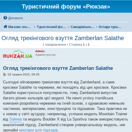
Туристичний форум «Рюкзак»
Допомога
Магазин спорядження
Туристичний форум «Рюкзак»
Самодіяльний туризм
Огляди туристичного спорядження
Огляд трекінгового взуття Zamberlan Salathe
1 повідомлення • Сторінка
1
з
1
Admin
Адміністратор
Огляд трекінгового взуття Zamberlan Salathe
П
03 травня 2024, 09:35
о
в
Сьогодні обговоримо трекінгове взуття від Zamberland, а саме
і
кросівки Salathe та черевики, які походять від цих кросівок. Кросівки
д
о
Salathe користуються популярністю, тому Zamberland випустив
м
багато різних кольорів цієї моделі. На хвилі успіху італійська
л
е
компанія розробила черевики на їхній основі, з однаковою нижньою
н
частиною, матеріалами, конструкцією та підошвою. Така практика не
н
я
є новою у світі аутдору; наприклад, успішна модель Mountain Trainer
від
Salewa
та модель Boulder X від La Sportiva також використовують
аналогічний підхід. Zamberland створив універсальнішу модель, ніж
звичайні
кросівки для підходів
.