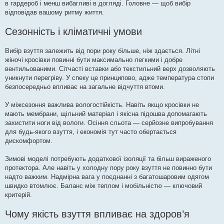
в гардероб і менш вибагливі в догляді. Головне — щоб вибір
відповідав вашому ритму життя.
Сезонність і кліматичні умови
Вибір взуття залежить від пори року більше, ніж здається. Літні
жіночі кросівки повинні бути максимально легкими і добре
вентильованими. Сітчасті вставки або текстильний верх дозволяють
уникнути перегріву. У спеку це принципово, адже температура стопи
безпосередньо впливає на загальне відчуття втоми.
У міжсезоння важлива вологостійкість. Навіть якщо кросівки не
мають мембрани, щільний матеріал і якісна підошва допомагають
захистити ноги від вологи. Осіння сльота — серйозне випробування
для будь-якого взуття, і економія тут часто обертається
дискомфортом.
Зимові моделі потребують додаткової ізоляції та більш вираженого
протектора. Але навіть у холодну пору року взуття не повинно бути
надто важким. Надмірна вага у поєднанні з багатошаровим одягом
швидко втомлює. Баланс між теплом і мобільністю — ключовий
критерій.
Чому якість взуття впливає на здоров’я