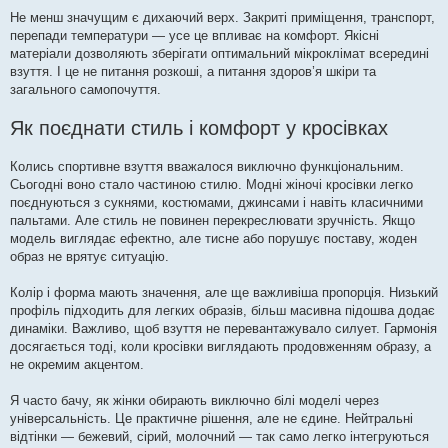
Не менш значущим є дихаючий верх. Закриті приміщення, транспорт,
перепади температури — усе це впливає на комфорт. Якісні
матеріали дозволяють зберігати оптимальний мікроклімат всередині
взуття. І це не питання розкоші, а питання здоров’я шкіри та
загального самопочуття.
Як поєднати стиль і комфорт у кросівках
Колись спортивне взуття вважалося виключно функціональним.
Сьогодні воно стало частиною стилю. Модні жіночі кросівки легко
поєднуються з сукнями, костюмами, джинсами і навіть класичними
пальтами. Але стиль не повинен перекреслювати зручність. Якщо
модель виглядає ефектно, але тисне або порушує поставу, жоден
образ не врятує ситуацію.
Колір і форма мають значення, але ще важливіша пропорція. Низький
профіль підходить для легких образів, більш масивна підошва додає
динаміки. Важливо, щоб взуття не перевантажувало силует. Гармонія
досягається тоді, коли кросівки виглядають продовженням образу, а
не окремим акцентом.
Я часто бачу, як жінки обирають виключно білі моделі через
універсальність. Це практичне рішення, але не єдине. Нейтральні
відтінки — бежевий, сірий, молочний — так само легко інтегруються