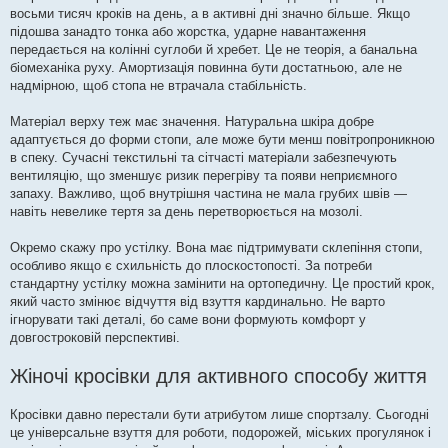
восьми тисяч кроків на день, а в активні дні значно більше. Якщо
підошва занадто тонка або жорстка, ударне навантаження
передається на колінні суглоби й хребет. Це не теорія, а банальна
біомеханіка руху. Амортизація повинна бути достатньою, але не
надмірною, щоб стопа не втрачала стабільність.
Матеріал верху теж має значення. Натуральна шкіра добре
адаптується до форми стопи, але може бути менш повітропроникною
в спеку. Сучасні текстильні та сітчасті матеріали забезпечують
вентиляцію, що зменшує ризик перегріву та появи неприємного
запаху. Важливо, щоб внутрішня частина не мала грубих швів —
навіть невелике тертя за день перетворюється на мозолі.
Окремо скажу про устілку. Вона має підтримувати склепіння стопи,
особливо якщо є схильність до плоскостопості. За потреби
стандартну устілку можна замінити на ортопедичну. Це простий крок,
який часто змінює відчуття від взуття кардинально. Не варто
ігнорувати такі деталі, бо саме вони формують комфорт у
довгостроковій перспективі.
Жіночі кросівки для активного способу життя
Кросівки давно перестали бути атрибутом лише спортзалу. Сьогодні
це універсальне взуття для роботи, подорожей, міських прогулянок і