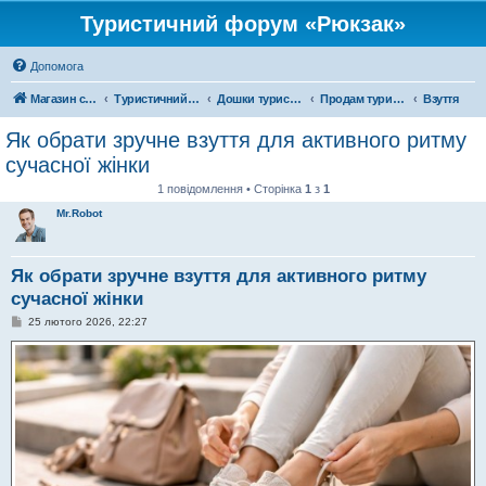
Туристичний форум «Рюкзак»
Допомога
Магазин спорядження
Туристичний форум «Рюкзак»
Дошки туристичних оголошень
Продам туристичне спорядження
Взуття
Як обрати зручне взуття для активного ритму
сучасної жінки
1 повідомлення • Сторінка
1
з
1
Mr.Robot
Як обрати зручне взуття для активного ритму
сучасної жінки
П
25 лютого 2026, 22:27
о
в
і
д
о
м
л
е
н
н
я