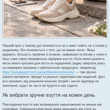
Перший крок у новому дні починається не з кави і навіть не з планів у
щоденнику. Він починається з того, що на ваших ногах. Якщо
відверто, більшість проблем із втомою, набряками та болем у спині я
бачу саме через неправильно підібране взуття. Коли жінки шукають
якісні жіночі кросівки для міста чи подорожей, раджу звертати увагу
на перевірені магазини з оригінальною продукцією, наприклад
https://europasport.com.ua/ua/zhenskie-krossovki/
— там зручно
оцінити матеріали, бренди та реальні характеристики моделей. Далі
все залежить від розуміння власних потреб і чесної відповіді на
запитання, куди і як часто ви будете в них ходити.
Як вибрати зручне взуття на кожен день
Повсякденне взуття має витримувати навантаження не менше ніж
спортивне. Середньостатистична жінка проходить від п’яти до