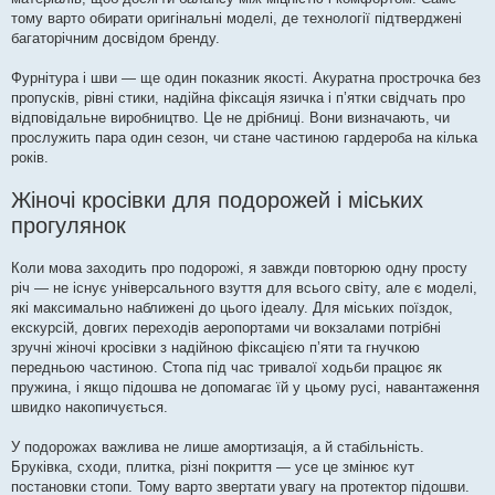
тому варто обирати оригінальні моделі, де технології підтверджені
багаторічним досвідом бренду.
Фурнітура і шви — ще один показник якості. Акуратна прострочка без
пропусків, рівні стики, надійна фіксація язичка і п’ятки свідчать про
відповідальне виробництво. Це не дрібниці. Вони визначають, чи
прослужить пара один сезон, чи стане частиною гардероба на кілька
років.
Жіночі кросівки для подорожей і міських
прогулянок
Коли мова заходить про подорожі, я завжди повторюю одну просту
річ — не існує універсального взуття для всього світу, але є моделі,
які максимально наближені до цього ідеалу. Для міських поїздок,
екскурсій, довгих переходів аеропортами чи вокзалами потрібні
зручні жіночі кросівки з надійною фіксацією п’яти та гнучкою
передньою частиною. Стопа під час тривалої ходьби працює як
пружина, і якщо підошва не допомагає їй у цьому русі, навантаження
швидко накопичується.
У подорожах важлива не лише амортизація, а й стабільність.
Бруківка, сходи, плитка, різні покриття — усе це змінює кут
постановки стопи. Тому варто звертати увагу на протектор підошви.