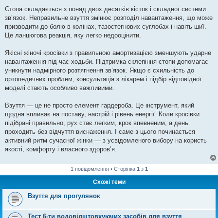
Стопа складається з понад двох десятків кісток і складної системи
зв’язок. Неправильне взуття змінює розподіл навантаження, що може
призводити до болю в колінах, тазостегнових суглобах і навіть шиї.
Це ланцюгова реакція, яку легко недооцінити.
Якісні жіночі кросівки з правильною амортизацією зменшують ударне
навантаження під час ходьби. Підтримка склепіння стопи допомагає
уникнути надмірного розтягнення зв’язок. Якщо є схильність до
ортопедичних проблем, консультація з лікарем і підбір відповідної
моделі стають особливо важливими.
Взуття — це не просто елемент гардероба. Це інструмент, який
щодня впливає на поставу, настрій і рівень енергії. Коли кросівки
підібрані правильно, рух стає легким, крок впевненим, а день
проходить без відчуття виснаження. І саме з цього починається
активний ритм сучасної жінки — з усвідомленого вибору на користь
якості, комфорту і власного здоров’я.
1 повідомлення • Сторінка
1
з
1
Схожі теми
Взуття для прогулянок
Тест 6-ти водовідштовхуючих засобів для взуття