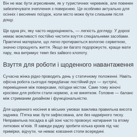
Він не має бути агресивним, як у туристичних черевиків, але повинен
забезпечувати зчеплення з поверхнею. Це особливо актуально для
осінніх і весняних поїздок, коли місто може бути слизьким після
дощу.
Ще одна річ, яку часто недооцінюють, — легкість догляду. У дорозі
немає можливості постійно чистити взуття спеціальними засобами.
Практичні матеріали, що легко протираються вологою серветкою,
значно спрощують життя. Якщо ви багато подорожуєте, краще мати
пару, яка витримує темп без зайвого клопоту.
Взуття для роботи і щоденного навантаження
Сучасна жінка рідко проводить день у статичному положенні. Навіть
офісна робота сьогодні передбачає постійний рух — зустрічі,
переміщення між поверхами, поїздки містом. Саме тому жіночі
кросівки для роботи стали нормою, а не винятком. Головне — баланс
між стриманим дизайном і функціональністю.
Для щоденного носіння в міських умовах важлива правильна висота
задника. П’ятка має бути зафіксована, але без надмірного тиску.
Неправильна посадка в цій зоні часто провокує натирання та втому
литкових м’язів. Я завжди раджу зробити кілька кроків під час
примірки, відчути, чи немає ковзання стопи всередині.