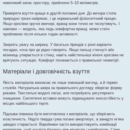
невеликий запас простору, приблизно 5–10 міліметрів.
Приміряти взуття краще в другій половині дня. До вечора стопа
природно трохи набрякає, і це нормальний фізіологічний процес.
Якщо кросівки зручні ввечері, вранці вони точно не тиснутимуть. І
навпаки — модель, яка ледь комфортна вранці, може стати
проблемою після кількох годин активності.
Зверніть увагу на ширину. У багатьох брендів є різні варіанти
посадки, хоча про це рідко говорять. Якщо пальці стиснуті або
мізинець упирається в стінку, навіть найстильніші жіночі кросівки не
врятують ситуацію. Комфорт починається з правильної геометрії.
Матеріали і довговічність взуття
Якість матеріалів визначає не лише зовнішній вигляд, а й термін
служби. Натуральна шкіра за правильного догляду зберігає форму
роками. Текстильні моделі легші, але потребують регулярного
очищення. Синтетичні вставки можуть підвищувати зносостійкість у
місцях найбільшого тертя.
Підошва повинна бути виготовлена з матеріалів, що зберігають
еластичність. Надто тверда гума погано амортизує, а занадто м’яка
швидко стирається. Виробники часто використовують комбінації
матеріалів, щоб досягти балансу між міцністю і комфортом. Саме