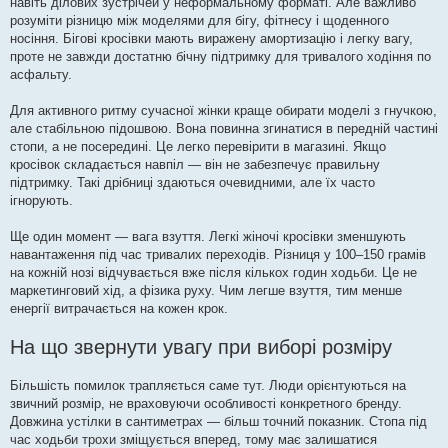
навіть ділових зустрічей у неформальному форматі. Але важливо
розуміти різницю між моделями для бігу, фітнесу і щоденного
носіння. Бігові кросівки мають виражену амортизацію і легку вагу,
проте не завжди достатню бічну підтримку для тривалого ходіння по
асфальту.
Для активного ритму сучасної жінки краще обирати моделі з гнучкою,
але стабільною підошвою. Вона повинна згинатися в передній частині
стопи, а не посередині. Це легко перевірити в магазині. Якщо
кросівок складається навпіл — він не забезпечує правильну
підтримку. Такі дрібниці здаються очевидними, але їх часто
ігнорують.
Ще один момент — вага взуття. Легкі жіночі кросівки зменшують
навантаження під час тривалих переходів. Різниця у 100–150 грамів
на кожній нозі відчувається вже після кількох годин ходьби. Це не
маркетинговий хід, а фізика руху. Чим легше взуття, тим менше
енергії витрачається на кожен крок.
На що звернути увагу при виборі розміру
Більшість помилок трапляється саме тут. Люди орієнтуються на
звичний розмір, не враховуючи особливості конкретного бренду.
Довжина устілки в сантиметрах — більш точний показник. Стопа під
час ходьби трохи зміщується вперед, тому має залишатися